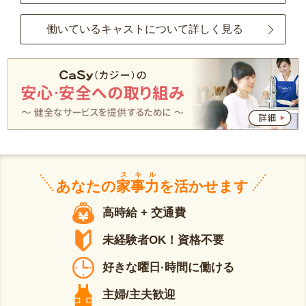
働いているキャストについて詳しく見る
スキル
あなたの
家事力
を活かせます
高時給 + 交通費
未経験者OK！資格不要
好きな曜日·時間に働ける
主婦/主夫歓迎