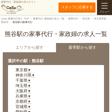
家事代行・家政婦の求人サイト
スタッフに応募する
メニュー
CaSy 家事代行求人 TOP
家事代行･家政婦の求人一覧
家事代行
埼玉県
埼玉県市部
熊谷市
熊谷駅の家事代行
熊谷駅の家事代行・家政婦の求人一覧
エリアから探す
最寄駅から探す
選択中の駅：熊谷駅
東京都
▼
神奈川県
▼
千葉県
▼
埼玉県
▼
大阪府
▼
兵庫県
▼
京都府
▼
宮城県
▼
愛知県