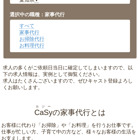
▼
福井県
▼
岡山県
▼
選択中の職種：家事代行
広島県
▼
すべて
沖縄県
▼
家事代行
お掃除代行
お料理代行
求人の多くがご依頼日当日に確定してしまいますので、以
下の求人情報は、実例として御覧ください。
求人はたくさんございますので、ぜひキャスト登録よろし
くお願いします。
カジー
CaSy
の家事代行とは
お客様に代わり「
お掃除
」や「
お料理
」を行うお仕事です。
仕事が忙しい方、子育て中の方など、様々なお客様の生活を
お支えします。