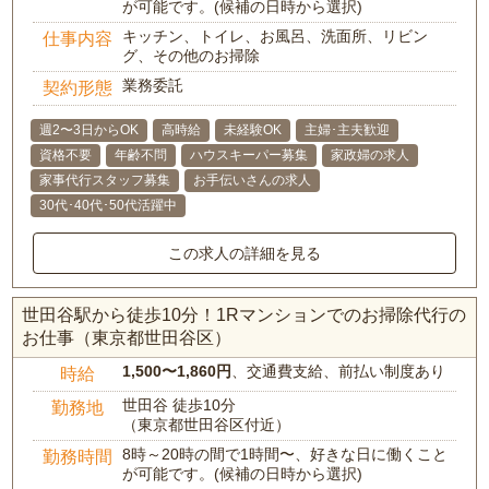
が可能です。(候補の日時から選択)
キッチン、トイレ、お風呂、洗面所、リビン
仕事内容
グ、その他のお掃除
業務委託
契約形態
週2〜3日からOK
高時給
未経験OK
主婦･主夫歓迎
資格不要
年齢不問
ハウスキーパー募集
家政婦の求人
家事代行スタッフ募集
お手伝いさんの求人
30代･40代･50代活躍中
この求人の詳細を見る
世田谷駅から徒歩10分！1Rマンションでのお掃除代行の
お仕事（東京都世田谷区）
1,500〜1,860円
、交通費支給、前払い制度あり
時給
世田谷 徒歩10分
勤務地
（東京都世田谷区付近）
8時～20時の間で1時間〜、好きな日に働くこと
勤務時間
が可能です。(候補の日時から選択)