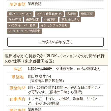
業務委託
契約形態
週2〜3日からOK
スキマ時間勤務OK
高時給
資格不要
学歴不問
未経験OK
年齢不問
家政婦の求人
ハウスキーパー募集
インセンティブあり
30代･40代･50代活躍中
この求人の詳細を見る
世田谷駅から徒歩7分！2LDKマンションでのお掃除代行
のお仕事（東京都世田谷区）
1,500〜1,860円
、交通費支給、前払い制度あり
時給
世田谷 徒歩7分
勤務地
（東京都世田谷区付近）
8時～20時の間で1時間〜、好きな日に働くこと
勤務時間
が可能です。(候補の日時から選択)
キッチン、トイレ、お風呂、洗面所、リビン
仕事内容
グ、その他のお掃除
業務委託
契約形態