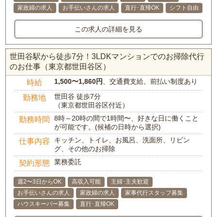
家政婦の求人
お手伝いさんの求人
直行･直帰OK
シフト自由
この求人の詳細を見る
世田谷駅から徒歩7分！3LDKマンションでのお掃除代行
のお仕事（東京都世田谷区）
1,500〜1,860円
、交通費支給、前払い制度あり
時給
世田谷 徒歩7分
勤務地
（東京都世田谷区付近）
8時～20時の間で1時間〜、好きな日に働くこと
勤務時間
が可能です。(候補の日時から選択)
キッチン、トイレ、お風呂、洗面所、リビン
仕事内容
グ、その他のお掃除
業務委託
契約形態
週2〜3日からOK
高収入可能
主婦･主夫歓迎
お手伝いさんの求人
家政婦の求人
家事代行スタッフ募集
ハウスキーパー募集
直行･直帰OK