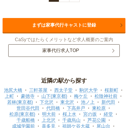
まずは家事代行キャストに登録
CaSyではたらくメリットなど求人概要のご案内
家事代行求人TOP
近隣の駅から探す
池尻大橋
三軒茶屋
西太子堂
駒沢大学
桜新町
上町
豪徳寺
山下(東京都)
梅ケ丘
松陰神社前
若林(東京都)
下北沢
東北沢
池ノ上
新代田
世田谷代田
代田橋
下高井戸
東松原
松原(東京都)
明大前
桜上水
宮の坂
経堂
千歳船橋
上北沢
千歳烏山
芦花公園
成城学園前
喜多見
祖師ケ谷大蔵
尾山台