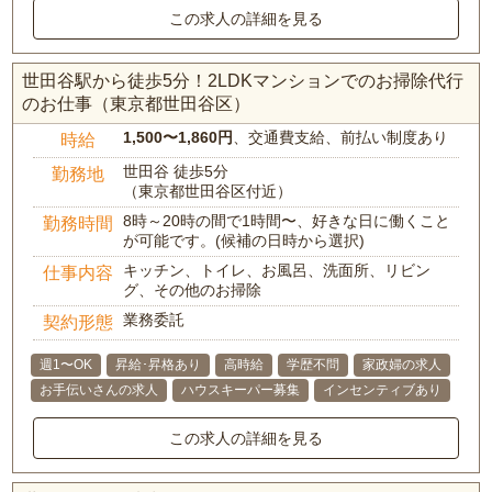
この求人の詳細を見る
世田谷駅から徒歩5分！2LDKマンションでのお掃除代行
のお仕事（東京都世田谷区）
1,500〜1,860円
、交通費支給、前払い制度あり
時給
世田谷 徒歩5分
勤務地
（東京都世田谷区付近）
8時～20時の間で1時間〜、好きな日に働くこと
勤務時間
が可能です。(候補の日時から選択)
キッチン、トイレ、お風呂、洗面所、リビン
仕事内容
グ、その他のお掃除
業務委託
契約形態
週1〜OK
昇給･昇格あり
高時給
学歴不問
家政婦の求人
お手伝いさんの求人
ハウスキーパー募集
インセンティブあり
この求人の詳細を見る