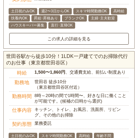
土日祝のみOK
週2〜3日からOK
スキマ時間勤務OK
高時給
扶養内OK
昇給･昇格あり
ブランクOK
主婦･主夫歓迎
ハウスキーパー募集
直行･直帰OK
この求人の詳細を見る
世田谷駅から徒歩10分！1LDK一戸建てでのお掃除代行
のお仕事（東京都世田谷区）
1,500〜1,860円
、交通費支給、前払い制度あり
時給
世田谷 徒歩10分
勤務地
（東京都世田谷区付近）
8時～20時の間で1時間〜、好きな日に働くこと
勤務時間
が可能です。(候補の日時から選択)
キッチン、トイレ、お風呂、洗面所、リビン
仕事内容
グ、その他のお掃除
業務委託
契約形態
土日祝のみOK
スキマ時間勤務OK
高時給
年齢不問