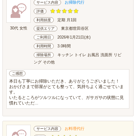
お掃除代行
サービス内容
評価
定期 月1回
利用頻度
30代 女性
東京都世田谷区
提供エリア
2026年1月21日(水)
ご利用日
3.0時間
利用時間
キッチン トイレ お風呂 洗面所 リビ
掃除場所
ング その他
ご感想
本日も丁寧にお掃除いただき、ありがとうございました！
おかげさまで部屋がとても整って、気持ちよく過ごせていま
す。
いたるところがツルツルになっていて、ガサガサの状態に見
慣れていただ...
お料理代行
サービス内容