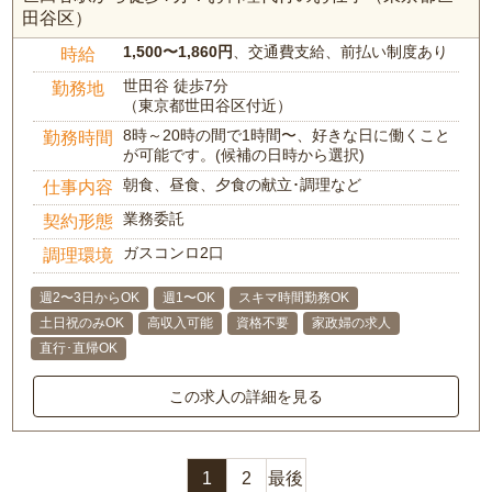
田谷区）
1,500〜1,860円
、交通費支給、前払い制度あり
時給
世田谷 徒歩7分
勤務地
（東京都世田谷区付近）
8時～20時の間で1時間〜、好きな日に働くこと
勤務時間
が可能です。(候補の日時から選択)
朝食、昼食、夕食の献立･調理など
仕事内容
業務委託
契約形態
ガスコンロ2口
調理環境
週2〜3日からOK
週1〜OK
スキマ時間勤務OK
土日祝のみOK
高収入可能
資格不要
家政婦の求人
直行･直帰OK
この求人の詳細を見る
1
2
最後