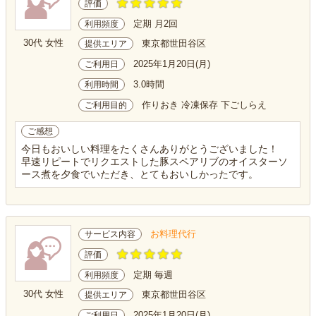
評価
定期 月2回
利用頻度
30代 女性
東京都世田谷区
提供エリア
2025年1月20日(月)
ご利用日
3.0時間
利用時間
作りおき 冷凍保存 下ごしらえ
ご利用目的
ご感想
今日もおいしい料理をたくさんありがとうございました！
早速リピートでリクエストした豚スペアリブのオイスターソ
ース煮を夕食でいただき、とてもおいしかったです。
お料理代行
サービス内容
評価
定期 毎週
利用頻度
30代 女性
東京都世田谷区
提供エリア
2025年1月20日(月)
ご利用日