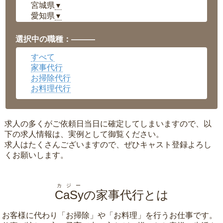
宮城県
▼
愛知県
▼
福井県
▼
岡山県
▼
選択中の職種：———
広島県
▼
すべて
沖縄県
▼
家事代行
お掃除代行
お料理代行
求人の多くがご依頼日当日に確定してしまいますので、以
下の求人情報は、実例として御覧ください。
求人はたくさんございますので、ぜひキャスト登録よろし
くお願いします。
カジー
CaSy
の家事代行とは
お客様に代わり「
お掃除
」や「
お料理
」を行うお仕事です。