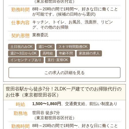
（東京都世田谷区付近）
8時～20時の間で1時間〜、好きな日に働くこと
勤務時間
が可能です。(候補の日時から選択)
キッチン、トイレ、お風呂、洗面所、リビン
仕事内容
グ、その他のお掃除
業務委託
契約形態
土日祝のみOK
週1〜OK
スキマ時間勤務OK
週2〜3日からOK
高時給
年齢不問
家政婦の求人
インセンティブあり
直行･直帰OK
この求人の詳細を見る
世田谷駅から徒歩7分！2LDK一戸建てでのお掃除代行の
お仕事（東京都世田谷区）
1,500〜1,860円
、交通費支給、前払い制度あり
時給
世田谷 徒歩7分
勤務地
（東京都世田谷区付近）
8時～20時の間で1時間〜、好きな日に働くこと
勤務時間