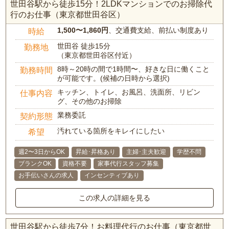
世田谷駅から徒歩15分！2LDKマンションでのお掃除代
行のお仕事（東京都世田谷区）
1,500〜1,860円
、交通費支給、前払い制度あり
時給
世田谷 徒歩15分
勤務地
（東京都世田谷区付近）
8時～20時の間で1時間〜、好きな日に働くこと
勤務時間
が可能です。(候補の日時から選択)
キッチン、トイレ、お風呂、洗面所、リビン
仕事内容
グ、その他のお掃除
業務委託
契約形態
汚れている箇所をキレイにしたい
希望
週2〜3日からOK
昇給･昇格あり
主婦･主夫歓迎
学歴不問
ブランクOK
資格不要
家事代行スタッフ募集
お手伝いさんの求人
インセンティブあり
この求人の詳細を見る
世田谷駅から徒歩7分！お料理代行のお仕事（東京都世