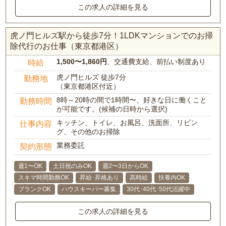
この求人の詳細を見る
虎ノ門ヒルズ駅から徒歩7分！1LDKマンションでのお掃
除代行のお仕事（東京都港区）
1,500〜1,860円
、交通費支給、前払い制度あり
時給
虎ノ門ヒルズ 徒歩7分
勤務地
（東京都港区付近）
8時～20時の間で1時間〜、好きな日に働くこと
勤務時間
が可能です。(候補の日時から選択)
キッチン、トイレ、お風呂、洗面所、リビン
仕事内容
グ、その他のお掃除
業務委託
契約形態
週1〜OK
土日祝のみOK
週2〜3日からOK
スキマ時間勤務OK
昇給･昇格あり
高時給
扶養内OK
ブランクOK
ハウスキーパー募集
30代･40代･50代活躍中
この求人の詳細を見る