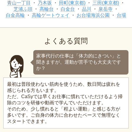
青山一丁目
乃木坂
田町(東京都)
三田(東京都)
芝浦ふ頭
高輪台
白金台
品川
泉岳寺
白金高輪
高輪ゲートウェイ
お台場海浜公園
台場
よくある質問
家事代行の仕事は「体力的にきつい」と
聞きますが、運動が苦手でも大丈夫です
か？
最初は普段使わない筋肉を使うため、数日間は疲れを
感じられる方もいます。
ただ、CaSyでは早くお仕事に慣れていただけるよう掃
除のコツを研修や動画で学んでいただけます。
そのため、少し慣れると「程よい運動」と感じる方が
多いです。ご自身の体力に合わせたペースで無理なく
スタートできます。