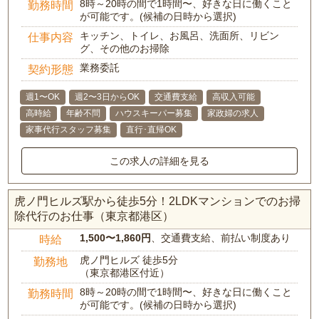
8時～20時の間で1時間〜、好きな日に働くこと
勤務時間
が可能です。(候補の日時から選択)
キッチン、トイレ、お風呂、洗面所、リビン
仕事内容
グ、その他のお掃除
業務委託
契約形態
週1〜OK
週2〜3日からOK
交通費支給
高収入可能
高時給
年齢不問
ハウスキーパー募集
家政婦の求人
家事代行スタッフ募集
直行･直帰OK
この求人の詳細を見る
虎ノ門ヒルズ駅から徒歩5分！2LDKマンションでのお掃
除代行のお仕事（東京都港区）
1,500〜1,860円
、交通費支給、前払い制度あり
時給
虎ノ門ヒルズ 徒歩5分
勤務地
（東京都港区付近）
8時～20時の間で1時間〜、好きな日に働くこと
勤務時間
が可能です。(候補の日時から選択)