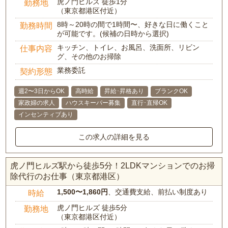
虎ノ門ヒルズ 徒歩1分
勤務地
（東京都港区付近）
8時～20時の間で1時間〜、好きな日に働くこと
勤務時間
が可能です。(候補の日時から選択)
キッチン、トイレ、お風呂、洗面所、リビン
仕事内容
グ、その他のお掃除
業務委託
契約形態
週2〜3日からOK
高時給
昇給･昇格あり
ブランクOK
家政婦の求人
ハウスキーパー募集
直行･直帰OK
インセンティブあり
この求人の詳細を見る
虎ノ門ヒルズ駅から徒歩5分！2LDKマンションでのお掃
除代行のお仕事（東京都港区）
1,500〜1,860円
、交通費支給、前払い制度あり
時給
虎ノ門ヒルズ 徒歩5分
勤務地
（東京都港区付近）