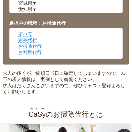
宮城県
▼
愛知県
▼
福井県
▼
岡山県
▼
選択中の職種：お掃除代行
広島県
▼
すべて
沖縄県
▼
家事代行
お掃除代行
お料理代行
求人の多くがご依頼日当日に確定してしまいますので、以
下の求人情報は、実例として御覧ください。
求人はたくさんございますので、ぜひキャスト登録よろし
くお願いします。
カジー
CaSy
のお掃除代行とは