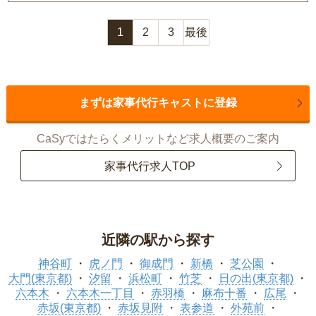
1
2
3
最後
まずは家事代行キャストに登録
CaSyではたらくメリットなど求人概要のご案内
家事代行求人TOP
近隣の駅から探す
神谷町
虎ノ門
御成門
新橋
芝公園
大門(東京都)
汐留
浜松町
竹芝
日の出(東京都)
六本木
六本木一丁目
赤羽橋
麻布十番
広尾
赤坂(東京都)
赤坂見附
表参道
外苑前