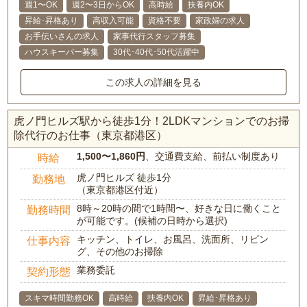
週1〜OK
週2〜3日からOK
高時給
扶養内OK
昇給･昇格あり
高収入可能
資格不要
家政婦の求人
お手伝いさんの求人
家事代行スタッフ募集
ハウスキーパー募集
30代･40代･50代活躍中
この求人の詳細を見る
虎ノ門ヒルズ駅から徒歩1分！2LDKマンションでのお掃
除代行のお仕事（東京都港区）
1,500〜1,860円
、交通費支給、前払い制度あり
時給
虎ノ門ヒルズ 徒歩1分
勤務地
（東京都港区付近）
8時～20時の間で1時間〜、好きな日に働くこと
勤務時間
が可能です。(候補の日時から選択)
キッチン、トイレ、お風呂、洗面所、リビン
仕事内容
グ、その他のお掃除
業務委託
契約形態
スキマ時間勤務OK
高時給
扶養内OK
昇給･昇格あり