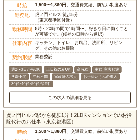
1,500〜1,860円
、交通費支給、前払い制度あり
時給
虎ノ門ヒルズ 徒歩5分
勤務地
（東京都港区付近）
8時～20時の間で1時間〜、好きな日に働くこと
勤務時間
が可能です。(候補の日時から選択)
キッチン、トイレ、お風呂、洗面所、リビン
仕事内容
グ、その他のお掃除
業務委託
契約形態
週2〜3日からOK
土日祝のみOK
高時給
主婦･主夫歓迎
学歴不問
年齢不問
家政婦の求人
お手伝いさんの求人
30代･40代･50代活躍中
この求人の詳細を見る
虎ノ門ヒルズ駅から徒歩1分！2LDKマンションでのお掃
除代行のお仕事（東京都港区）
1,500〜1,860円
、交通費支給、前払い制度あり
時給