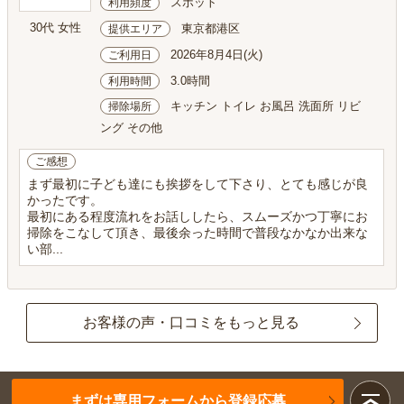
スポット
利用頻度
30代 女性
東京都港区
提供エリア
2026年8月4日(火)
ご利用日
3.0時間
利用時間
キッチン トイレ お風呂 洗面所 リビ
掃除場所
ング その他
ご感想
まず最初に子ども達にも挨拶をして下さり、とても感じが良
かったです。
最初にある程度流れをお話ししたら、スムーズかつ丁寧にお
掃除をこなして頂き、最後余った時間で普段なかなか出来な
い部...
お客様の声・口コミをもっと見る
まずは専用フォームから登録応募