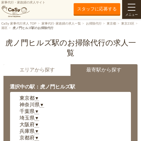
家事代行・家政婦の求人サイト
スタッフに応募する
メニュー
CaSy 家事代行求人 TOP
家事代行･家政婦の求人一覧
お掃除代行
東京都
東京23区
港区
虎ノ門ヒルズ駅のお掃除代行
虎ノ門ヒルズ駅のお掃除代行の求人一
覧
エリアから探す
最寄駅から探す
選択中の駅：虎ノ門ヒルズ駅
東京都
▼
神奈川県
▼
千葉県
▼
埼玉県
▼
大阪府
▼
兵庫県
▼
京都府
▼