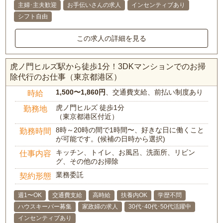
主婦･主夫歓迎
お手伝いさんの求人
インセンティブあり
シフト自由
この求人の詳細を見る
虎ノ門ヒルズ駅から徒歩1分！3DKマンションでのお掃
除代行のお仕事（東京都港区）
1,500〜1,860円
、交通費支給、前払い制度あり
時給
虎ノ門ヒルズ 徒歩1分
勤務地
（東京都港区付近）
8時～20時の間で1時間〜、好きな日に働くこと
勤務時間
が可能です。(候補の日時から選択)
キッチン、トイレ、お風呂、洗面所、リビン
仕事内容
グ、その他のお掃除
業務委託
契約形態
週1〜OK
交通費支給
高時給
扶養内OK
学歴不問
ハウスキーパー募集
家政婦の求人
30代･40代･50代活躍中
インセンティブあり