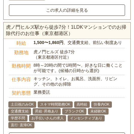
この求人の詳細を見る
虎ノ門ヒルズ駅から徒歩7分！1LDKマンションでのお掃
除代行のお仕事（東京都港区）
1,500〜1,860円
、交通費支給、前払い制度あり
時給
虎ノ門ヒルズ 徒歩7分
勤務地
（東京都港区付近）
8時～20時の間で1時間〜、好きな日に働くこと
勤務時間
が可能です。(候補の日時から選択)
キッチン、トイレ、お風呂、洗面所、リビン
仕事内容
グ、その他のお掃除
業務委託
契約形態
土日祝のみOK
スキマ時間勤務OK
高時給
扶養内OK
交通費支給
昇給･昇格あり
ブランクOK
未経験OK
学歴不問
お手伝いさんの求人
インセンティブあり
直行･直帰OK