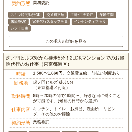
業務委託
契約形態
スキマ時間勤務OK
交通費支給
主婦･主夫歓迎
年齢不問
未経験OK
家事代行スタッフ募集
インセンティブあり
シフト自由
この求人の詳細を見る
虎ノ門ヒルズ駅から徒歩5分！2LDKマンションでのお掃
除代行のお仕事（東京都港区）
1,500〜1,860円
、交通費支給、前払い制度あり
時給
虎ノ門ヒルズ 徒歩5分
勤務地
（東京都港区付近）
8時～20時の間で1時間〜、好きな日に働くこと
勤務時間
が可能です。(候補の日時から選択)
キッチン、トイレ、お風呂、洗面所、リビン
仕事内容
グ、その他のお掃除
業務委託
契約形態