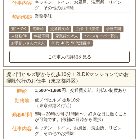
キッチン、トイレ、お風呂、洗面所、リビン
仕事内容
グ、その他のお掃除
業務委託
契約形態
週1〜OK
高時給
交通費支給
主婦･主夫歓迎
学歴不問
未経験OK
年齢不問
家政婦の求人
ハウスキーパー募集
お手伝いさんの求人
30代･40代･50代活躍中
この求人の詳細を見る
虎ノ門ヒルズ駅から徒歩10分！2LDKマンションでのお
掃除代行のお仕事（東京都港区）
1,500〜1,860円
、交通費支給、前払い制度あり
時給
虎ノ門ヒルズ 徒歩10分
勤務地
（東京都港区付近）
8時～20時の間で1時間〜、好きな日に働くこと
勤務時間
が可能です。(候補の日時から選択)
キッチン、トイレ、お風呂、洗面所、リビン
仕事内容
グ、その他のお掃除