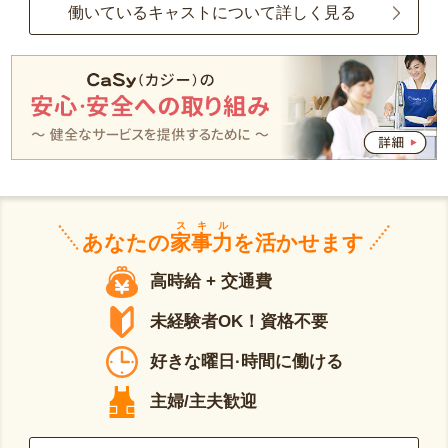
働いているキャストについて詳しく見る
スキル
あなたの
家事力
を活かせます
高時給 + 交通費
未経験者OK！資格不要
好きな曜日·時間に働ける
主婦/主夫歓迎