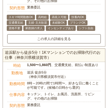
グ、その他のお掃除
業務委託
契約形態
スキマ時間勤務OK
高時給
高収入可能
扶養内OK
交通費支給
主婦･主夫歓迎
未経験OK
ブランクOK
資格不要
家政婦の求人
インセンティブあり
シフト自由
この求人の詳細を見る
追浜駅から徒歩5分！1Kマンションでのお掃除代行のお
仕事（神奈川県横須賀市）
1,500〜1,860円
、交通費支給、前払い制度あり
時給
追浜 徒歩5分
勤務地
（神奈川県横須賀市付近）
8時～20時の間で1時間〜、好きな日に働くこと
勤務時間
が可能です。(候補の日時から選択)
キッチン、トイレ、お風呂、洗面所、リビン
仕事内容
グ、その他のお掃除
業務委託
契約形態