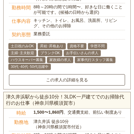
8時～20時の間で1時間〜、好きな日に働くこと
勤務時間
が可能です。(候補の日時から選択)
キッチン、トイレ、お風呂、洗面所、リビン
仕事内容
グ、その他のお掃除
業務委託
契約形態
土日祝のみOK
昇給･昇格あり
資格不要
学歴不問
主婦･主夫歓迎
ブランクOK
お手伝いさんの求人
ハウスキーパー募集
家政婦の求人
家事代行スタッフ募集
30代･40代･50代活躍中
この求人の詳細を見る
津久井浜駅から徒歩10分！3LDK一戸建てでのお掃除代
行のお仕事（神奈川県横須賀市）
1,500〜1,860円
、交通費支給、前払い制度あり
時給
津久井浜 徒歩10分
勤務地
（神奈川県横須賀市付近）