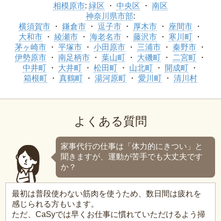
相模原市
:
緑区
中央区
南区
神奈川県市部
:
横須賀市
鎌倉市
逗子市
厚木市
座間市
大和市
綾瀬市
海老名市
藤沢市
寒川町
茅ヶ崎市
平塚市
小田原市
三浦市
秦野市
伊勢原市
南足柄市
葉山町
大磯町
二宮町
中井町
大井町
松田町
山北町
開成町
箱根町
真鶴町
湯河原町
愛川町
清川村
よくある質問
家事代行の仕事は「体力的にきつい」と
聞きますが、運動が苦手でも大丈夫です
か？
最初は普段使わない筋肉を使うため、数日間は疲れを
感じられる方もいます。
ただ、CaSyでは早くお仕事に慣れていただけるよう掃