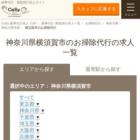
家事代行・家政婦の求人サイト
スタッフに応募する
メニュー
CaSy 家事代行求人 TOP
家事代行･家政婦の求人一覧
お掃除代行
神奈川県
神奈川県市部
横須賀市のお掃除代行
神奈川県横須賀市のお掃除代行の求人
一覧
エリアから探す
最寄駅から探す
選択中のエリア： 神奈川県横須賀市
すべて
東京都
▼
神奈川県
▼
千葉県
▼
埼玉県
▼
大阪府
▼
兵庫県
▼