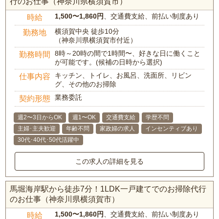
行のお仕事（神奈川県横須賀市）
1,500〜1,860円
、交通費支給、前払い制度あり
時給
横須賀中央 徒歩10分
勤務地
（神奈川県横須賀市付近）
8時～20時の間で1時間〜、好きな日に働くこと
勤務時間
が可能です。(候補の日時から選択)
キッチン、トイレ、お風呂、洗面所、リビン
仕事内容
グ、その他のお掃除
業務委託
契約形態
週2〜3日からOK
週1〜OK
交通費支給
学歴不問
主婦･主夫歓迎
年齢不問
家政婦の求人
インセンティブあり
30代･40代･50代活躍中
この求人の詳細を見る
馬堀海岸駅から徒歩7分！1LDK一戸建てでのお掃除代行
のお仕事（神奈川県横須賀市）
1,500〜1,860円
、交通費支給、前払い制度あり
時給