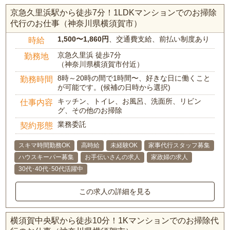
京急久里浜駅から徒歩7分！1LDKマンションでのお掃除
代行のお仕事（神奈川県横須賀市）
1,500〜1,860円
、交通費支給、前払い制度あり
時給
京急久里浜 徒歩7分
勤務地
（神奈川県横須賀市付近）
8時～20時の間で1時間〜、好きな日に働くこと
勤務時間
が可能です。(候補の日時から選択)
キッチン、トイレ、お風呂、洗面所、リビン
仕事内容
グ、その他のお掃除
業務委託
契約形態
スキマ時間勤務OK
高時給
未経験OK
家事代行スタッフ募集
ハウスキーパー募集
お手伝いさんの求人
家政婦の求人
30代･40代･50代活躍中
この求人の詳細を見る
横須賀中央駅から徒歩10分！1Kマンションでのお掃除代