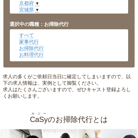
京都府
▼
宮城県
▼
愛知県
▼
福井県
▼
選択中の職種：お掃除代行
岡山県
▼
すべて
広島県
▼
家事代行
沖縄県
▼
お掃除代行
お料理代行
求人の多くがご依頼日当日に確定してしまいますので、以
下の求人情報は、実例として御覧ください。
求人はたくさんございますので、ぜひキャスト登録よろし
くお願いします。
カジー
CaSy
のお掃除代行とは