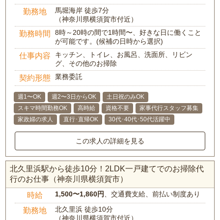
馬堀海岸 徒歩7分
勤務地
（神奈川県横須賀市付近）
8時～20時の間で1時間〜、好きな日に働くこと
勤務時間
が可能です。(候補の日時から選択)
キッチン、トイレ、お風呂、洗面所、リビン
仕事内容
グ、その他のお掃除
業務委託
契約形態
週1〜OK
週2〜3日からOK
土日祝のみOK
スキマ時間勤務OK
高時給
資格不要
家事代行スタッフ募集
家政婦の求人
直行･直帰OK
30代･40代･50代活躍中
この求人の詳細を見る
北久里浜駅から徒歩10分！2LDK一戸建てでのお掃除代
行のお仕事（神奈川県横須賀市）
1,500〜1,860円
、交通費支給、前払い制度あり
時給
北久里浜 徒歩10分
勤務地
（神奈川県横須賀市付近）