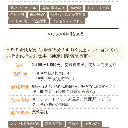
週2〜3日からOK
昇給･昇格あり
高時給
主婦･主夫歓迎
年齢不問
未経験OK
家事代行スタッフ募集
30代･40代･50代活躍中
インセンティブあり
この求人の詳細を見る
ＹＲＰ野比駅から徒歩15分！4LDK以上マンションでの
お掃除代行のお仕事（神奈川県横須賀市）
1,500〜1,860円
、交通費支給、前払い制度あり
時給
ＹＲＰ野比 徒歩15分
勤務地
（神奈川県横須賀市付近）
8時～20時の間で1時間〜、好きな日に働くこと
勤務時間
が可能です。(候補の日時から選択)
キッチン、トイレ、お風呂、洗面所、リビン
仕事内容
グ、その他のお掃除
業務委託
契約形態
スキマ時間勤務OK
高収入可能
高時給
扶養内OK