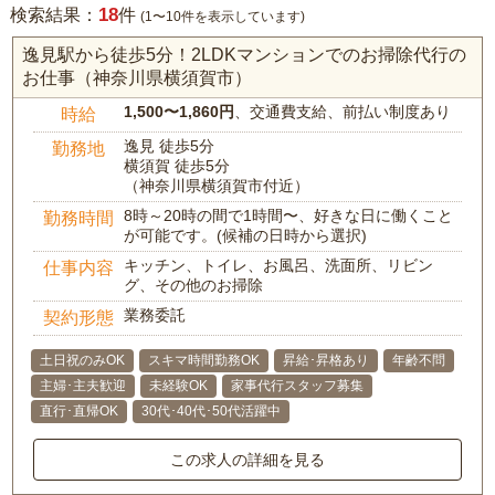
18
検索結果：
件
(1〜10件を表示しています)
逸見駅から徒歩5分！2LDKマンションでのお掃除代行の
お仕事（神奈川県横須賀市）
1,500〜1,860円
、交通費支給、前払い制度あり
時給
逸見 徒歩5分
勤務地
横須賀 徒歩5分
（神奈川県横須賀市付近）
8時～20時の間で1時間〜、好きな日に働くこと
勤務時間
が可能です。(候補の日時から選択)
キッチン、トイレ、お風呂、洗面所、リビン
仕事内容
グ、その他のお掃除
業務委託
契約形態
土日祝のみOK
スキマ時間勤務OK
昇給･昇格あり
年齢不問
主婦･主夫歓迎
未経験OK
家事代行スタッフ募集
直行･直帰OK
30代･40代･50代活躍中
この求人の詳細を見る