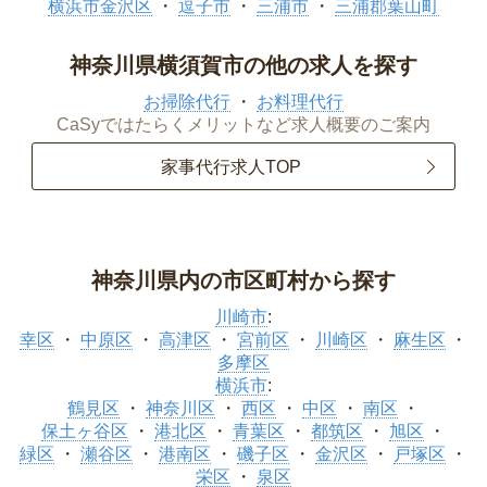
横浜市金沢区
逗子市
三浦市
三浦郡葉山町
神奈川県横須賀市の他の求人を探す
お掃除代行
お料理代行
CaSyではたらくメリットなど求人概要のご案内
家事代行求人TOP
神奈川県内の市区町村から探す
川崎市
:
幸区
中原区
高津区
宮前区
川崎区
麻生区
多摩区
横浜市
:
鶴見区
神奈川区
西区
中区
南区
保土ヶ谷区
港北区
青葉区
都筑区
旭区
緑区
瀬谷区
港南区
磯子区
金沢区
戸塚区
栄区
泉区