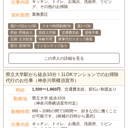
キッチン、トイレ、お風呂、洗面所、リビン
仕事内容
グ、その他のお掃除
業務委託
契約形態
週2〜3日からOK
スキマ時間勤務OK
週1〜OK
昇給･昇格あり
高収入可能
交通費支給
資格不要
主婦･主夫歓迎
年齢不問
家事代行スタッフ募集
直行･直帰OK
インセンティブあり
この求人の詳細を見る
県立大学駅から徒歩10分！1LDKマンションでのお掃除
代行のお仕事（神奈川県横須賀市）
1,500〜1,860円
、交通費支給、前払い制度あり
時給
県立大学 徒歩10分
勤務地
（神奈川県横須賀市付近）
8時～20時の間で1時間〜、好きな日に働くこと
勤務時間
が可能です。(候補の日時から選択)
キッチン、トイレ、お風呂、洗面所、リビン
仕事内容