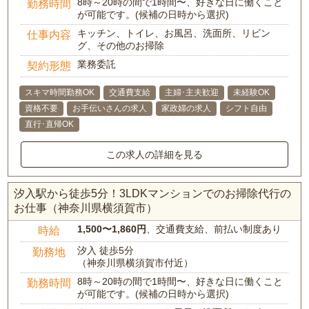
8時～20時の間で1時間〜、好きな日に働くこと
勤務時間
が可能です。(候補の日時から選択)
キッチン、トイレ、お風呂、洗面所、リビン
仕事内容
グ、その他のお掃除
業務委託
契約形態
スキマ時間勤務OK
交通費支給
主婦･主夫歓迎
未経験OK
資格不要
お手伝いさんの求人
家政婦の求人
シフト自由
直行･直帰OK
この求人の詳細を見る
汐入駅から徒歩5分！3LDKマンションでのお掃除代行の
お仕事（神奈川県横須賀市）
1,500〜1,860円
、交通費支給、前払い制度あり
時給
汐入 徒歩5分
勤務地
（神奈川県横須賀市付近）
8時～20時の間で1時間〜、好きな日に働くこと
勤務時間
が可能です。(候補の日時から選択)