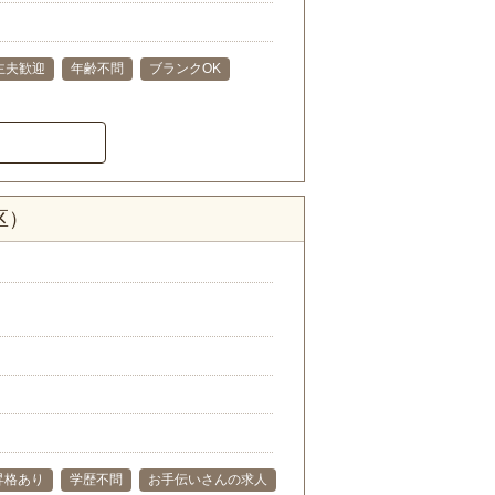
主夫歓迎
年齢不問
ブランクOK
区）
昇格あり
学歴不問
お手伝いさんの求人