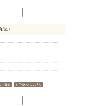
見沼区）
ッフ募集
お手伝いさんの求人