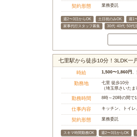
業務委託
契約形態
週2〜3日からOK
土日祝のみOK
週1
家事代行スタッフ募集
30代･40代･50
七里駅から徒歩10分！3LDK
1,500〜1,860円
、
時給
七里 徒歩10分
勤務地
（埼玉県さいたま
8時～20時の間
勤務時間
キッチン、トイレ
仕事内容
業務委託
契約形態
スキマ時間勤務OK
週2〜3日からOK