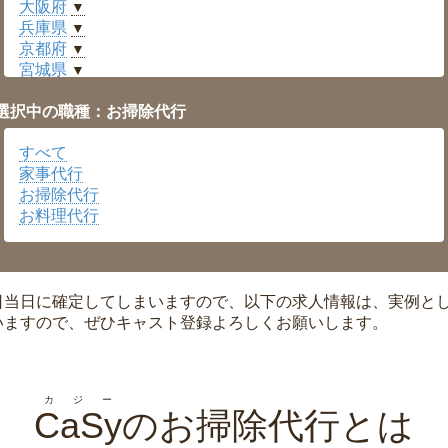
大阪府
▼
兵庫県
▼
京都府
▼
宮城県
▼
愛知県
▼
選択中の職種：お掃除代行
福井県
▼
岡山県
▼
すべて
広島県
▼
家事代行
沖縄県
▼
お掃除代行
お料理代行
日当日に確定してしまいますので、以下の求人情報は、実例と
いますので、ぜひキャスト登録よろしくお願いします。
カジー
CaSy
のお掃除代行とは