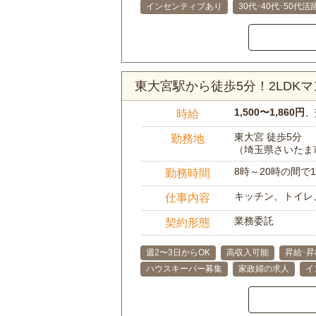
インセンティブあり
30代･40代･50代活
東大宮駅から徒歩5分！2LD
1,500〜1,860円
、
時給
東大宮 徒歩5分
勤務地
（埼玉県さいたま
8時～20時の間
勤務時間
キッチン、トイレ
仕事内容
業務委託
契約形態
週2〜3日からOK
高収入可能
昇給･
ハウスキーパー募集
家政婦の求人
イ