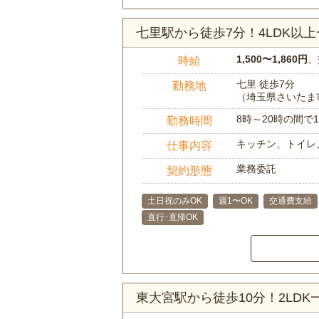
七里駅から徒歩7分！4LDK
1,500〜1,860円
、
時給
七里 徒歩7分
勤務地
（埼玉県さいたま
8時～20時の間
勤務時間
キッチン、トイレ
仕事内容
業務委託
契約形態
土日祝のみOK
週1〜OK
交通費支給
直行･直帰OK
東大宮駅から徒歩10分！2LD