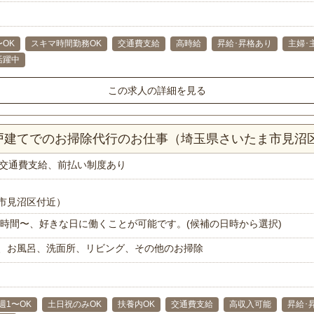
〜OK
スキマ時間勤務OK
交通費支給
高時給
昇給･昇格あり
主婦･
代活躍中
この求人の詳細を見る
一戸建てでのお掃除代行のお仕事（埼玉県さいたま市見沼
交通費支給、前払い制度あり
市見沼区付近）
で1時間〜、好きな日に働くことが可能です。(候補の日時から選択)
、お風呂、洗面所、リビング、その他のお掃除
週1〜OK
土日祝のみOK
扶養内OK
交通費支給
高収入可能
昇給･