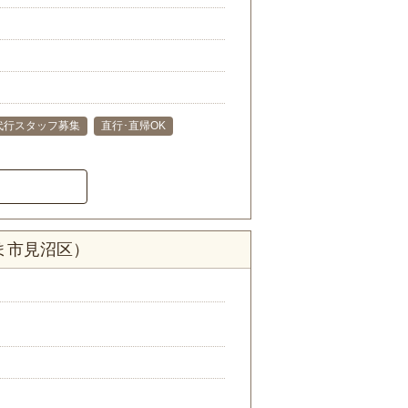
代行スタッフ募集
直行･直帰OK
ま市見沼区）