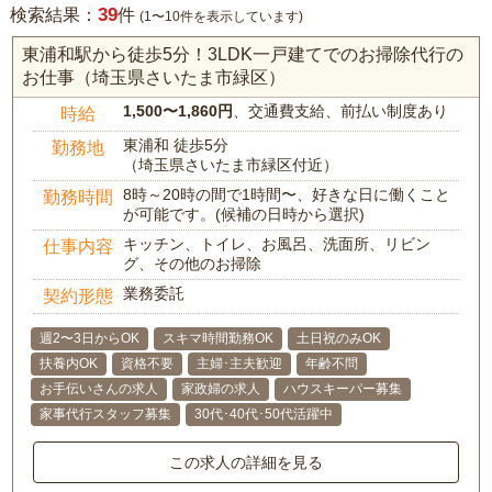
39
検索結果：
件
(1〜10件を表示しています)
東浦和駅から徒歩5分！3LDK一戸建てでのお掃除代行の
お仕事（埼玉県さいたま市緑区）
1,500〜1,860円
、交通費支給、前払い制度あり
時給
東浦和 徒歩5分
勤務地
（埼玉県さいたま市緑区付近）
8時～20時の間で1時間〜、好きな日に働くこと
勤務時間
が可能です。(候補の日時から選択)
キッチン、トイレ、お風呂、洗面所、リビン
仕事内容
グ、その他のお掃除
業務委託
契約形態
週2〜3日からOK
スキマ時間勤務OK
土日祝のみOK
扶養内OK
資格不要
主婦･主夫歓迎
年齢不問
お手伝いさんの求人
家政婦の求人
ハウスキーパー募集
家事代行スタッフ募集
30代･40代･50代活躍中
この求人の詳細を見る