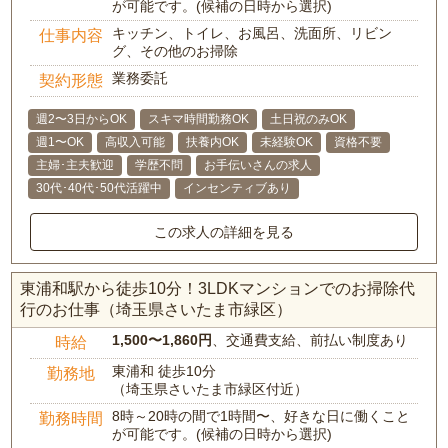
が可能です。(候補の日時から選択)
キッチン、トイレ、お風呂、洗面所、リビン
仕事内容
グ、その他のお掃除
業務委託
契約形態
週2〜3日からOK
スキマ時間勤務OK
土日祝のみOK
週1〜OK
高収入可能
扶養内OK
未経験OK
資格不要
主婦･主夫歓迎
学歴不問
お手伝いさんの求人
30代･40代･50代活躍中
インセンティブあり
この求人の詳細を見る
東浦和駅から徒歩10分！3LDKマンションでのお掃除代
行のお仕事（埼玉県さいたま市緑区）
1,500〜1,860円
、交通費支給、前払い制度あり
時給
東浦和 徒歩10分
勤務地
（埼玉県さいたま市緑区付近）
8時～20時の間で1時間〜、好きな日に働くこと
勤務時間
が可能です。(候補の日時から選択)