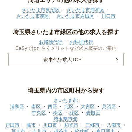
周辺エリアの他の求人を探す
さいたま市見沼区
さいたま市浦和区
さいたま市南区
さいたま市岩槻区
川口市
埼玉県さいたま市緑区の他の求人を探す
お掃除代行
お料理代行
CaSyではたらくメリットなど求人概要のご案内
家事代行求人TOP
埼玉県内の市区町村から探す
さいたま市
:
浦和区
南区
西区
北区
大宮区
見沼区
中央区
桜区
緑区
岩槻区
埼玉県市部
:
戸田市
蕨市
川口市
和光市
三郷市
八潮市
草加市
吉川市
越谷市
松伏町
春日部市