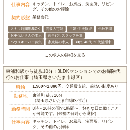
キッチン、トイレ、お風呂、洗面所、リビン
仕事内容
グ、その他のお掃除
業務委託
契約形態
スキマ時間勤務OK
高収入可能
主婦･主夫歓迎
年齢不問
お手伝いさんの求人
家事代行スタッフ募集
ハウスキーパー募集
家政婦の求人
30代･40代･50代活躍中
この求人の詳細を見る
東浦和駅から徒歩10分！3LDKマンションでのお掃除代
行のお仕事（埼玉県さいたま市緑区）
1,500〜1,860円
、交通費支給、前払い制度あり
時給
東浦和 徒歩10分
勤務地
（埼玉県さいたま市緑区付近）
8時～20時の間で1時間〜、好きな日に働くこと
勤務時間
が可能です。(候補の日時から選択)
キッチン、トイレ、お風呂、洗面所、リビン
仕事内容
グ、その他のお掃除