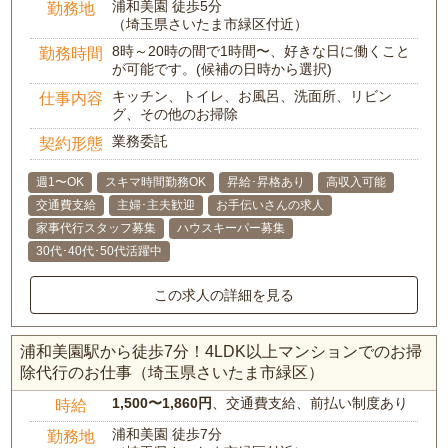
浦和美園 徒歩5分
勤務地
（埼玉県さいたま市緑区付近）
8時～20時の間で1時間〜、好きな日に働くこと
勤務時間
が可能です。(候補の日時から選択)
キッチン、トイレ、お風呂、洗面所、リビン
仕事内容
グ、その他のお掃除
業務委託
契約形態
週1〜OK
スキマ時間勤務OK
昇給･昇格あり
高収入可能
交通費支給
主婦･主夫歓迎
お手伝いさんの求人
家事代行スタッフ募集
ハウスキーパー募集
30代･40代･50代活躍中
この求人の詳細を見る
浦和美園駅から徒歩7分！4LDK以上マンションでのお掃
除代行のお仕事（埼玉県さいたま市緑区）
1,500〜1,860円
、交通費支給、前払い制度あり
時給
浦和美園 徒歩7分
勤務地