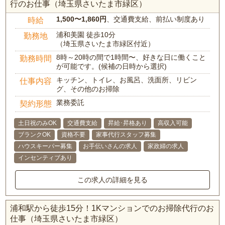
行のお仕事（埼玉県さいたま市緑区）
1,500〜1,860円
、交通費支給、前払い制度あり
時給
浦和美園 徒歩10分
勤務地
（埼玉県さいたま市緑区付近）
8時～20時の間で1時間〜、好きな日に働くこと
勤務時間
が可能です。(候補の日時から選択)
キッチン、トイレ、お風呂、洗面所、リビン
仕事内容
グ、その他のお掃除
業務委託
契約形態
土日祝のみOK
交通費支給
昇給･昇格あり
高収入可能
ブランクOK
資格不要
家事代行スタッフ募集
ハウスキーパー募集
お手伝いさんの求人
家政婦の求人
インセンティブあり
この求人の詳細を見る
浦和駅から徒歩15分！1Kマンションでのお掃除代行のお
仕事（埼玉県さいたま市緑区）