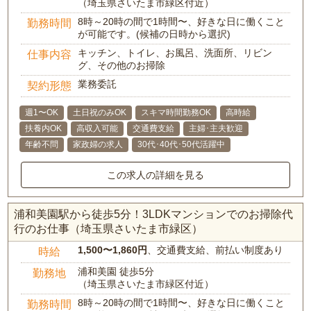
（埼玉県さいたま市緑区付近）
8時～20時の間で1時間〜、好きな日に働くこと
勤務時間
が可能です。(候補の日時から選択)
キッチン、トイレ、お風呂、洗面所、リビン
仕事内容
グ、その他のお掃除
業務委託
契約形態
週1〜OK
土日祝のみOK
スキマ時間勤務OK
高時給
扶養内OK
高収入可能
交通費支給
主婦･主夫歓迎
年齢不問
家政婦の求人
30代･40代･50代活躍中
この求人の詳細を見る
浦和美園駅から徒歩5分！3LDKマンションでのお掃除代
行のお仕事（埼玉県さいたま市緑区）
1,500〜1,860円
、交通費支給、前払い制度あり
時給
浦和美園 徒歩5分
勤務地
（埼玉県さいたま市緑区付近）
8時～20時の間で1時間〜、好きな日に働くこと
勤務時間