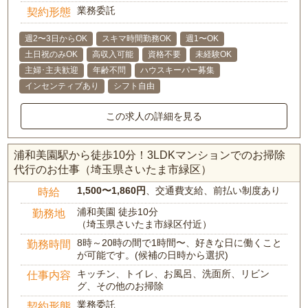
業務委託
契約形態
週2〜3日からOK
スキマ時間勤務OK
週1〜OK
土日祝のみOK
高収入可能
資格不要
未経験OK
主婦･主夫歓迎
年齢不問
ハウスキーパー募集
インセンティブあり
シフト自由
この求人の詳細を見る
浦和美園駅から徒歩10分！3LDKマンションでのお掃除
代行のお仕事（埼玉県さいたま市緑区）
1,500〜1,860円
、交通費支給、前払い制度あり
時給
浦和美園 徒歩10分
勤務地
（埼玉県さいたま市緑区付近）
8時～20時の間で1時間〜、好きな日に働くこと
勤務時間
が可能です。(候補の日時から選択)
キッチン、トイレ、お風呂、洗面所、リビン
仕事内容
グ、その他のお掃除
業務委託
契約形態