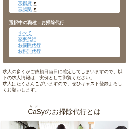
京都府
▼
宮城県
▼
愛知県
▼
福井県
▼
選択中の職種：お掃除代行
岡山県
▼
すべて
広島県
▼
家事代行
沖縄県
▼
お掃除代行
お料理代行
求人の多くがご依頼日当日に確定してしまいますので、以
下の求人情報は、実例として御覧ください。
求人はたくさんございますので、ぜひキャスト登録よろし
くお願いします。
カジー
CaSy
のお掃除代行とは