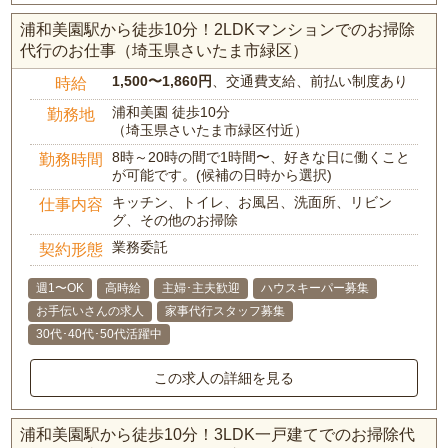
浦和美園駅から徒歩10分！2LDKマンションでのお掃除
代行のお仕事（埼玉県さいたま市緑区）
1,500〜1,860円
、交通費支給、前払い制度あり
時給
浦和美園 徒歩10分
勤務地
（埼玉県さいたま市緑区付近）
8時～20時の間で1時間〜、好きな日に働くこと
勤務時間
が可能です。(候補の日時から選択)
キッチン、トイレ、お風呂、洗面所、リビン
仕事内容
グ、その他のお掃除
業務委託
契約形態
週1〜OK
高時給
主婦･主夫歓迎
ハウスキーパー募集
お手伝いさんの求人
家事代行スタッフ募集
30代･40代･50代活躍中
この求人の詳細を見る
浦和美園駅から徒歩10分！3LDK一戸建てでのお掃除代