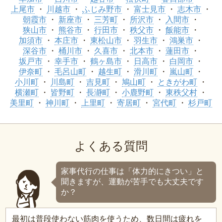
上尾市
川越市
ふじみ野市
富士見市
志木市
朝霞市
新座市
三芳町
所沢市
入間市
狭山市
熊谷市
行田市
秩父市
飯能市
加須市
本庄市
東松山市
羽生市
鴻巣市
深谷市
桶川市
久喜市
北本市
蓮田市
坂戸市
幸手市
鶴ヶ島市
日高市
白岡市
伊奈町
毛呂山町
越生町
滑川町
嵐山町
小川町
川島町
吉見町
鳩山町
ときがわ町
横瀬町
皆野町
長瀞町
小鹿野町
東秩父村
美里町
神川町
上里町
寄居町
宮代町
杉戸町
よくある質問
家事代行の仕事は「体力的にきつい」と
聞きますが、運動が苦手でも大丈夫です
か？
最初は普段使わない筋肉を使うため、数日間は疲れを