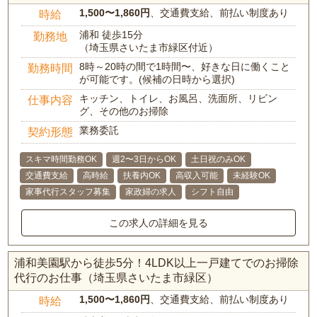
1,500〜1,860円
、交通費支給、前払い制度あり
時給
浦和 徒歩15分
勤務地
（埼玉県さいたま市緑区付近）
8時～20時の間で1時間〜、好きな日に働くこと
勤務時間
が可能です。(候補の日時から選択)
キッチン、トイレ、お風呂、洗面所、リビン
仕事内容
グ、その他のお掃除
業務委託
契約形態
スキマ時間勤務OK
週2〜3日からOK
土日祝のみOK
交通費支給
高時給
扶養内OK
高収入可能
未経験OK
家事代行スタッフ募集
家政婦の求人
シフト自由
この求人の詳細を見る
浦和美園駅から徒歩5分！4LDK以上一戸建てでのお掃除
代行のお仕事（埼玉県さいたま市緑区）
1,500〜1,860円
、交通費支給、前払い制度あり
時給