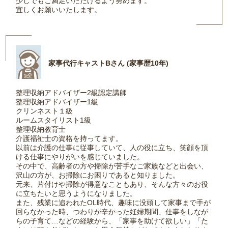
少しでもご満足いただけるよう努めます。
宜しくお願いいたします。
家事代行キャストBさん (家事歴10年)
整理収納アドバイザー2級認定講師
整理収納アドバイザー1級
クリンネスト１級
ルームスタイリスト1級
整理収納教育士
介護福祉士の資格を持ってます。
以前は介護の仕事に従事していて、人の役に立ち、笑顔を頂
ける仕事にやりがいを感じていました。
その中で、高齢者の方や掃除が苦手なご家族などと出会い、
沢山の方が、お掃除にお困りであると知りました。
元来、片付けや掃除が得意なこともあり、そんな方々のお役
に立ちたいと思うようになりました。
また、残業に追われたOL時代、趣味に没頭して家事まで手が
回らなかった時、つわりが辛かった妊婦期間、仕事をしなが
らの子育て…などの経験から、「家事を助けて欲しい」「た