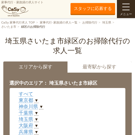
家事代行・家政婦の求人サイト
スタッフに応募する
メニュー
CaSy 家事代行求人 TOP
家事代行･家政婦の求人一覧
お掃除代行
埼玉県
さいたま市
緑区のお掃除代行
埼玉県さいたま市緑区のお掃除代行の
求人一覧
エリアから探す
最寄駅から探す
選択中のエリア： 埼玉県さいたま市緑区
すべて
東京都
▼
神奈川県
▼
千葉県
▼
埼玉県
▼
大阪府
▼
兵庫県
▼