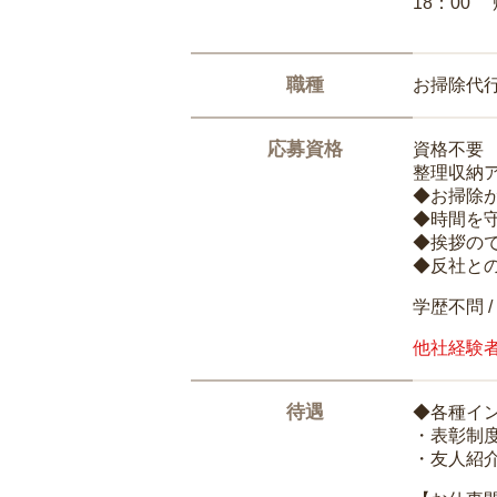
18：00
職種
お掃除代
応募資格
資格不要
整理収納
◆お掃除
◆時間を
◆挨拶の
◆反社と
学歴不問 /
他社経験
待遇
◆各種イ
・表彰制
・友人紹介