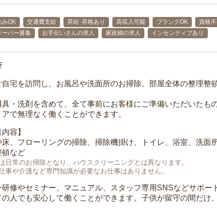
みOK
交通費支給
昇給･昇格あり
高収入可能
ブランクOK
資格不
キーパー募集
お手伝いさんの求人
家政婦の求人
インセンティブあり
行
ご自宅を訪問し、お風呂や洗面所のお掃除、部屋全体の整理整
用具・洗剤を含めて、全て事前にお客様にご準備いただいたもの
リアで無理なく働くことができます。
業内容】
や床、フローリングの掃除、掃除機掛け、トイレ、浴室、洗面
整頓など
は日常のお掃除となり、ハウスクリーニングとは異なります。
仕事や介護など専門知識が必要なお仕事はありません。
ン研修やセミナー、マニュアル、スタッフ専用SNSなどサポー
ての人でも安心して働くことができます。子供が留守の間だけ、