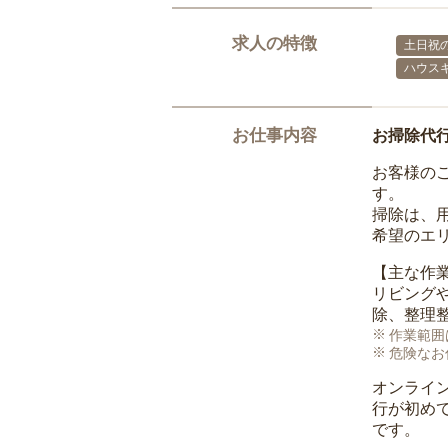
求人の特徴
土日祝の
ハウス
お仕事内容
お掃除代
お客様の
す。
掃除は、
希望のエ
【主な作
リビング
除、整理
作業範囲
危険なお
オンライ
行が初め
です。