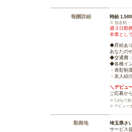
報酬詳細
時給
1,50
指名料・
週３日勤務
本業として
◆昇給あ
あなたの
◆交通費
◆各種イ
・表彰制
・友人紹介
＼デビュー
ご応募から
CaSy
デビュー
勤務地
埼玉県さ
サービス