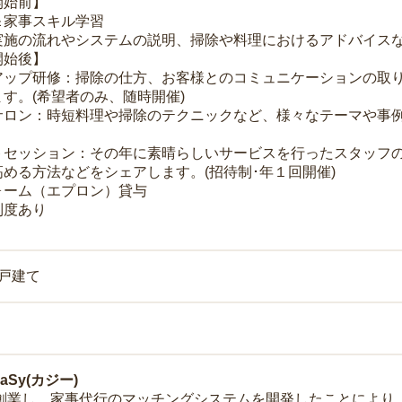
開始前】
＆家事スキル学習
実施の流れやシステムの説明、掃除や料理におけるアドバイス
開始後】
アップ研修：掃除の仕方、お客様とのコミュニケーションの取
す。(希望者のみ、随時開催)
サロン：時短料理や掃除のテクニックなど、様々なテーマや事例
トセッション：その年に素晴らしいサービスを行ったスタッフ
める方法などをシェアします。(招待制･年１回開催)
ォーム（エプロン）貸与
制度あり
一戸建て
Sy(カジー)
年に創業し、家事代行のマッチングシステムを開発したことによ