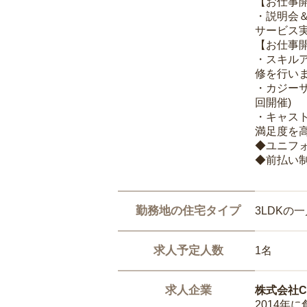
【お仕事
・説明会
サービス
【お仕事
・スキル
修を行いま
・カジー
回開催)
・キャス
満足度を高
◆ユニフ
◆前払い
勤務地の住宅タイプ
3LDKの
求人予定人数
1名
求人企業
株式会社Ca
2014