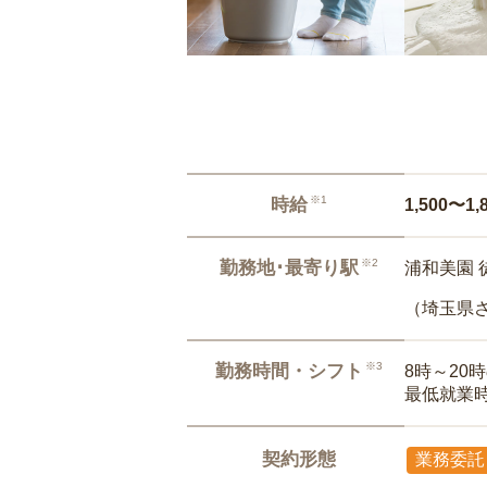
※1
時給
1,500〜1,
※2
勤務地･最寄り駅
浦和美園 
（埼玉県
※3
勤務時間・シフト
8時～20
最低就業
契約形態
業務委託