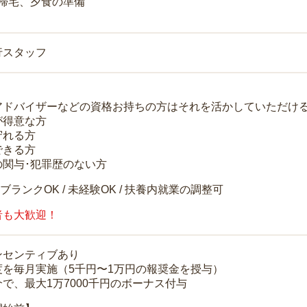
 帰宅、夕食の準備
行スタッフ
アドバイザーなどの資格お持ちの方はそれを活かしていただけ
が得意な方
守れる方
できる方
の関与･犯罪歴のない方
 ブランクOK / 未経験OK / 扶養内就業の調整可
者も大歓迎！
ンセンティブあり
度を毎月実施（5千円〜1万円の報奨金を授与）
で、最大1万7000千円のボーナス付与