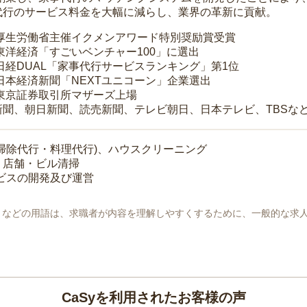
代行のサービス料金を大幅に減らし、業界の革新に貢献。
 厚生労働省主催イクメンアワード特別奨励賞受賞
 東洋経済「すごいベンチャー100」に選出
 日経DUAL「家事代行サービスランキング」第1位
 日本経済新聞「NEXTユニコーン」企業選出
 東京証券取引所マザーズ上場
新聞、朝日新聞、読売新聞、テレビ朝日、日本テレビ、TBSな
掃除代行・料理代行)、ハウスクリーニング
・店舗・ビル清掃
ービスの開発及び運営
地」などの用語は、求職者が内容を理解しやすくするために、一般的な求
CaSyを利用されたお客様の声