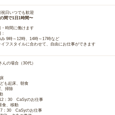
日祝日いつでも歓迎
時の間で1日1時間〜
日・時間に働けます
例：
み 9時～12時、14時～17時など
ライフスタイルに合わせて、自由にお仕事ができます
さんの場合（30代）
起床
子ども起床、朝食
洗濯、掃除
移動
～12：30 CaSyのお仕事
 昼食、移動
17：30 CaSyのお仕事