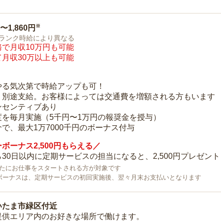
※
0〜1,860円
ランク時給により異なる
で月収10万円も可能
月収30万以上も可能
り
やる気次第で時給アップも可！
：別途支給。お客様によっては交通費を増額される方もいます
ンセンティブあり
度を毎月実施（5千円〜1万円の報奨金を授与）
で、最大1万7000千円のボーナス付与
ボーナス2,500円もらえる／
30日以内に定期サービスの担当になると、2,500円プレゼント
で新たにお仕事をスタートされる方が対象です
ボーナスは、定期サービスの初回実施後、翌々月末お支払いとなります
いたま市緑区付近
提供エリア内のお好きな場所で働けます。