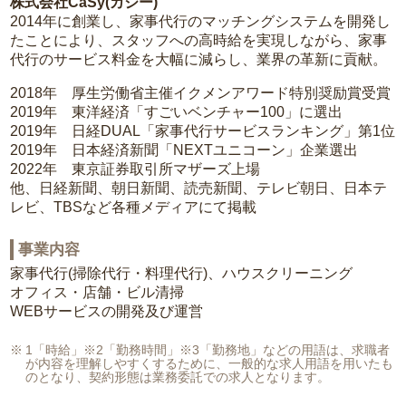
株式会社CaSy(カジー)
2014年に創業し、家事代行のマッチングシステムを開発し
たことにより、スタッフへの高時給を実現しながら、家事
代行のサービス料金を大幅に減らし、業界の革新に貢献。
2018年 厚生労働省主催イクメンアワード特別奨励賞受賞
2019年 東洋経済「すごいベンチャー100」に選出
2019年 日経DUAL「家事代行サービスランキング」第1位
2019年 日本経済新聞「NEXTユニコーン」企業選出
2022年 東京証券取引所マザーズ上場
他、日経新聞、朝日新聞、読売新聞、テレビ朝日、日本テ
レビ、TBSなど各種メディアにて掲載
事業内容
家事代行(掃除代行・料理代行)、ハウスクリーニング
オフィス・店舗・ビル清掃
WEBサービスの開発及び運営
1「時給」※2「勤務時間」※3「勤務地」などの用語は、求職者
が内容を理解しやすくするために、一般的な求人用語を用いたも
のとなり、契約形態は業務委託での求人となります。