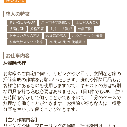
求人の特徴
週2〜3日からOK
スキマ時間勤務OK
土日祝のみOK
扶養内OK
資格不要
主婦･主夫歓迎
年齢不問
お手伝いさんの求人
家政婦の求人
ハウスキーパー募集
家事代行スタッフ募集
30代･40代･50代活躍中
お仕事内容
お掃除代行
お客様のご自宅に伺い、リビングや水回り、玄関など家の
掃除全般の作業をお願いいたします。洗剤や掃除用品もお
客様宅にあるものを使用しますので、キャストの方は特別
な用具を持ち込む必要はありません。1日1件でもOK。空い
た時間を活かして働くことができるので、自分のペースで
無理なく働くことができます。お掃除が好きな人は、得意
分野を生かして働くことができます。
【主な作業内容】
リビングや床、フローリングの掃除、掃除機掛け、トイ