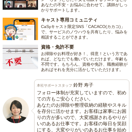
あなたの不安・お悩みに合わせて、講師がしっ
かりサポートします。
キャスト専用コミュニティ
CaSyキャスト限定SNS「CACACO(カカコ)」
で、サービスのノウハウを共有したり、悩みを
相談することができます。
資格・免許不要
お掃除やお料理が好き！、得意！という方であ
れば、どなたでも働いていただけます。年齢も
不問です。もちろん、資格や免許、職務経験が
あればそれを充分に活かしていただけます。
鈴野 寿子
本社サポートスタッフ
フォロー体制が充実していますので、初め
ての方もご安心ください。
あなたのお掃除や整理収納の経験やスキル
を存分に活かせます。お客様は家事にお困
りの方が多いので、大変感謝されるやりが
いのあるお仕事です。お客様の毎日を笑顔
にする、大変やりがいのあるお仕事を始め