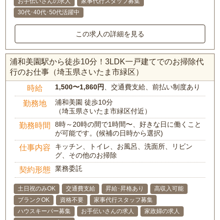
お手伝いさんの求人
家事代行スタッフ募集
30代･40代･50代活躍中
この求人の詳細を見る
浦和美園駅から徒歩10分！3LDK一戸建てでのお掃除代
行のお仕事（埼玉県さいたま市緑区）
1,500〜1,860円
、交通費支給、前払い制度あり
時給
浦和美園 徒歩10分
勤務地
（埼玉県さいたま市緑区付近）
8時～20時の間で1時間〜、好きな日に働くこと
勤務時間
が可能です。(候補の日時から選択)
キッチン、トイレ、お風呂、洗面所、リビン
仕事内容
グ、その他のお掃除
業務委託
契約形態
土日祝のみOK
交通費支給
昇給･昇格あり
高収入可能
ブランクOK
資格不要
家事代行スタッフ募集
ハウスキーパー募集
お手伝いさんの求人
家政婦の求人