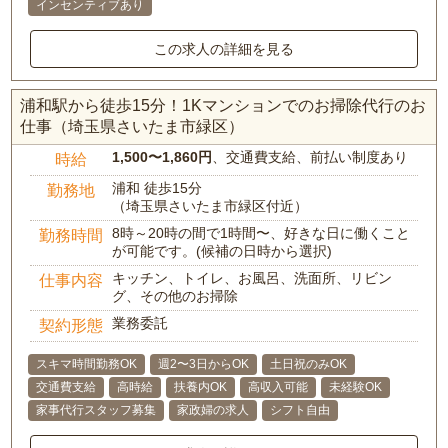
インセンティブあり
この求人の詳細を見る
浦和駅から徒歩15分！1Kマンションでのお掃除代行のお
仕事（埼玉県さいたま市緑区）
1,500〜1,860円
、交通費支給、前払い制度あり
時給
浦和 徒歩15分
勤務地
（埼玉県さいたま市緑区付近）
8時～20時の間で1時間〜、好きな日に働くこと
勤務時間
が可能です。(候補の日時から選択)
キッチン、トイレ、お風呂、洗面所、リビン
仕事内容
グ、その他のお掃除
業務委託
契約形態
スキマ時間勤務OK
週2〜3日からOK
土日祝のみOK
交通費支給
高時給
扶養内OK
高収入可能
未経験OK
家事代行スタッフ募集
家政婦の求人
シフト自由