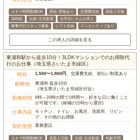
スキマ時間勤務OK
昇給･昇格あり
交通費支給
高収入可能
高時給
主婦･主夫歓迎
お手伝いさんの求人
家事代行スタッフ募集
シフト自由
インセンティブあり
この求人の詳細を見る
東浦和駅から徒歩10分！3LDKマンションでのお掃除代
行のお仕事（埼玉県さいたま市緑区）
1,500〜1,860円
、交通費支給、前払い制度あり
時給
東浦和 徒歩10分
勤務地
（埼玉県さいたま市緑区付近）
8時～20時の間で1時間〜、好きな日に働くこと
勤務時間
が可能です。(候補の日時から選択)
キッチン、トイレ、お風呂、洗面所、リビン
仕事内容
グ、その他のお掃除
業務委託
契約形態
スキマ時間勤務OK
高収入可能
主婦･主夫歓迎
年齢不問