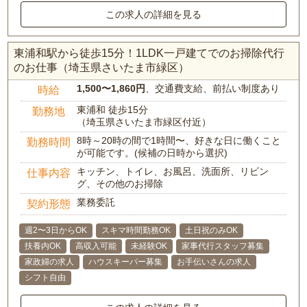
この求人の詳細を見る
東浦和駅から徒歩15分！1LDK一戸建てでのお掃除代行
のお仕事（埼玉県さいたま市緑区）
1,500〜1,860円
、交通費支給、前払い制度あり
時給
東浦和 徒歩15分
勤務地
（埼玉県さいたま市緑区付近）
8時～20時の間で1時間〜、好きな日に働くこと
勤務時間
が可能です。(候補の日時から選択)
キッチン、トイレ、お風呂、洗面所、リビン
仕事内容
グ、その他のお掃除
業務委託
契約形態
週2〜3日からOK
スキマ時間勤務OK
土日祝のみOK
扶養内OK
高収入可能
未経験OK
家事代行スタッフ募集
家政婦の求人
ハウスキーパー募集
お手伝いさんの求人
シフト自由