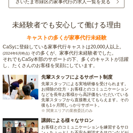
さいたま市緑区の家事代行の求人一覧を見る
未経験者でも安心して働ける理由
キャストの多くが家事代行未経験
CaSyに登録している家事代行キャストは20,000人以上。
その多くが、家事代行未経験者でした。
(2024年6月時点)
それでもCaSy本部のサポートの下、多くのキャストが活躍
し、たくさんのお客様を笑顔にしています。
先輩スタッフによるサポート制度
先輩スタッフによる実地研修を受けられます。
お掃除の仕方・お客様とのコミュニケーション
などを長年お客様から高評価をいただいている
先輩スタッフから直接教えてもらえます。その
後も1ヶ月間しっかりサポート。
※ 関東エリアの業務委託のみ
講師による様々なサロン
お客様とのコミュニケーションを練習するサロ
ン・ちょっとした不安を相談するサロンなどが