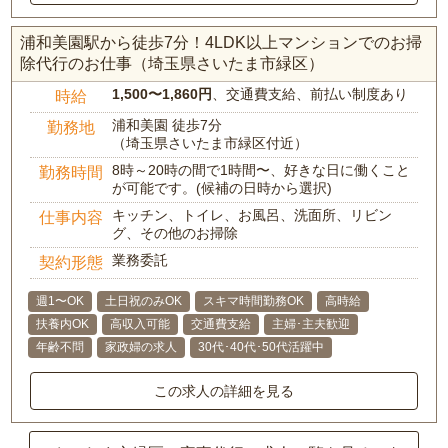
浦和美園駅から徒歩7分！4LDK以上マンションでのお掃
除代行のお仕事（埼玉県さいたま市緑区）
1,500〜1,860円
、交通費支給、前払い制度あり
時給
浦和美園 徒歩7分
勤務地
（埼玉県さいたま市緑区付近）
8時～20時の間で1時間〜、好きな日に働くこと
勤務時間
が可能です。(候補の日時から選択)
キッチン、トイレ、お風呂、洗面所、リビン
仕事内容
グ、その他のお掃除
業務委託
契約形態
週1〜OK
土日祝のみOK
スキマ時間勤務OK
高時給
扶養内OK
高収入可能
交通費支給
主婦･主夫歓迎
年齢不問
家政婦の求人
30代･40代･50代活躍中
この求人の詳細を見る