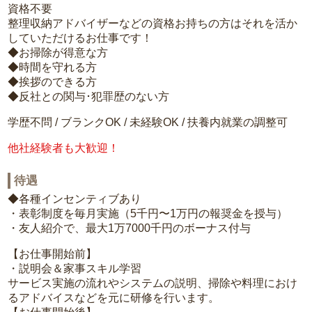
資格不要
整理収納アドバイザーなどの資格お持ちの方はそれを活か
していただけるお仕事です！
◆お掃除が得意な方
◆時間を守れる方
◆挨拶のできる方
◆反社との関与･犯罪歴のない方
学歴不問 / ブランクOK / 未経験OK / 扶養内就業の調整可
他社経験者も大歓迎！
待遇
◆各種インセンティブあり
・表彰制度を毎月実施（5千円〜1万円の報奨金を授与）
・友人紹介で、最大1万7000千円のボーナス付与
【お仕事開始前】
・説明会＆家事スキル学習
サービス実施の流れやシステムの説明、掃除や料理におけ
るアドバイスなどを元に研修を行います。