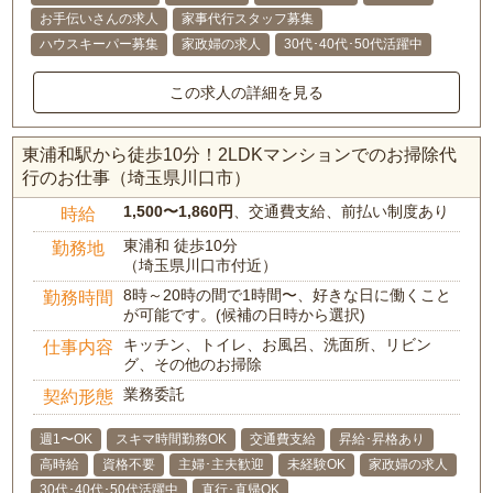
お手伝いさんの求人
家事代行スタッフ募集
ハウスキーパー募集
家政婦の求人
30代･40代･50代活躍中
この求人の詳細を見る
東浦和駅から徒歩10分！2LDKマンションでのお掃除代
行のお仕事（埼玉県川口市）
1,500〜1,860円
、交通費支給、前払い制度あり
時給
東浦和 徒歩10分
勤務地
（埼玉県川口市付近）
8時～20時の間で1時間〜、好きな日に働くこと
勤務時間
が可能です。(候補の日時から選択)
キッチン、トイレ、お風呂、洗面所、リビン
仕事内容
グ、その他のお掃除
業務委託
契約形態
週1〜OK
スキマ時間勤務OK
交通費支給
昇給･昇格あり
高時給
資格不要
主婦･主夫歓迎
未経験OK
家政婦の求人
30代･40代･50代活躍中
直行･直帰OK