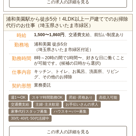
この求人の詳細を見る
浦和美園駅から徒歩5分！4LDK以上一戸建てでのお掃除
代行のお仕事（埼玉県さいたま市緑区）
1,500〜1,860円
、交通費支給、前払い制度あり
時給
浦和美園 徒歩5分
勤務地
（埼玉県さいたま市緑区付近）
8時～20時の間で1時間〜、好きな日に働くこと
勤務時間
が可能です。(候補の日時から選択)
キッチン、トイレ、お風呂、洗面所、リビン
仕事内容
グ、その他のお掃除
業務委託
契約形態
週1〜OK
スキマ時間勤務OK
昇給･昇格あり
高収入可能
交通費支給
主婦･主夫歓迎
お手伝いさんの求人
家事代行スタッフ募集
ハウスキーパー募集
30代･40代･50代活躍中
この求人の詳細を見る