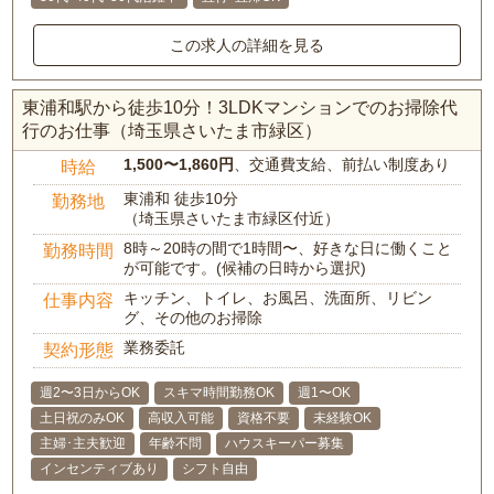
この求人の詳細を見る
東浦和駅から徒歩10分！3LDKマンションでのお掃除代
行のお仕事（埼玉県さいたま市緑区）
1,500〜1,860円
、交通費支給、前払い制度あり
時給
東浦和 徒歩10分
勤務地
（埼玉県さいたま市緑区付近）
8時～20時の間で1時間〜、好きな日に働くこと
勤務時間
が可能です。(候補の日時から選択)
キッチン、トイレ、お風呂、洗面所、リビン
仕事内容
グ、その他のお掃除
業務委託
契約形態
週2〜3日からOK
スキマ時間勤務OK
週1〜OK
土日祝のみOK
高収入可能
資格不要
未経験OK
主婦･主夫歓迎
年齢不問
ハウスキーパー募集
インセンティブあり
シフト自由