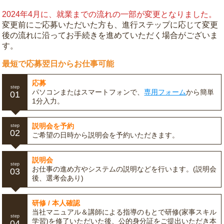
2024年4月に、就業までの流れの一部が変更となりました。
変更前にご応募いただいた方も、進行ステップに応じて変更
後の流れに沿ってお手続きを進めていただく場合がございま
す。
最短で応募翌日からお仕事可能
応募
step
パソコンまたはスマートフォンで、
専用フォーム
から簡単
01
1分入力。
説明会を予約
step
02
ご希望の日時から説明会を予約いただきます。
説明会
step
お仕事の進め方やシステムの説明などを行います。(説明会
03
後、選考会あり)
研修 / 本人確認
当社マニュアル＆講師による指導のもとで研修(家事スキル
step
学習)を修了いただいた後、公的身分証をご提出いただき本
04