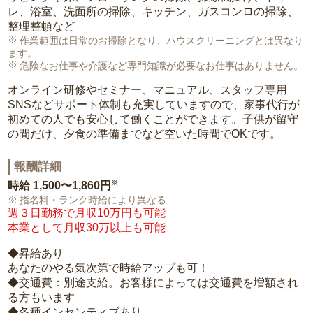
レ、浴室、洗面所の掃除、キッチン、ガスコンロの掃除、
整理整頓など
作業範囲は日常のお掃除となり、ハウスクリーニングとは異なり
ます。
危険なお仕事や介護など専門知識が必要なお仕事はありません。
オンライン研修やセミナー、マニュアル、スタッフ専用
SNSなどサポート体制も充実していますので、家事代行が
初めての人でも安心して働くことができます。子供が留守
の間だけ、夕食の準備までなど空いた時間でOKです。
報酬詳細
※
時給
1,500〜1,860円
指名料・ランク時給により異なる
週３日勤務で月収10万円も可能
本業として月収30万以上も可能
◆昇給あり
あなたのやる気次第で時給アップも可！
◆交通費：別途支給。お客様によっては交通費を増額され
る方もいます
◆各種インセンティブあり