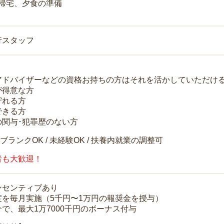
 帰宅、夕食の準備
行スタッフ
アドバイザーなどの資格お持ちの方はそれを活かしていただけ
が得意な方
守れる方
できる方
の関与･犯罪歴のない方
 ブランクOK / 未経験OK / 扶養内就業の調整可
者も大歓迎！
ンセンティブあり
度を毎月実施（5千円〜1万円の報奨金を授与）
で、最大1万7000千円のボーナス付与