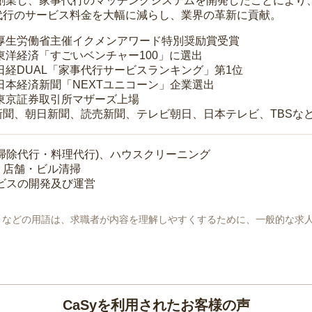
年に創業し、家事代行のマッチングシステムを開発したことによ
代行のサービス料金を大幅に減らし、業界の革新に貢献。
 厚生労働省主催イクメンアワード特別奨励賞受賞
 東洋経済「すごいベンチャー100」に選出
 日経DUAL「家事代行サービスランキング」第1位
 日本経済新聞「NEXTユニコーン」企業選出
 東京証券取引所マザーズ上場
新聞、朝日新聞、読売新聞、テレビ朝日、日本テレビ、TBSな
掃除代行・料理代行)、ハウスクリーニング
・店舗・ビル清掃
ービスの開発及び運営
地」などの用語は、求職者が内容を理解しやすくするために、一般的な求
CaSyを利用されたお客様の声