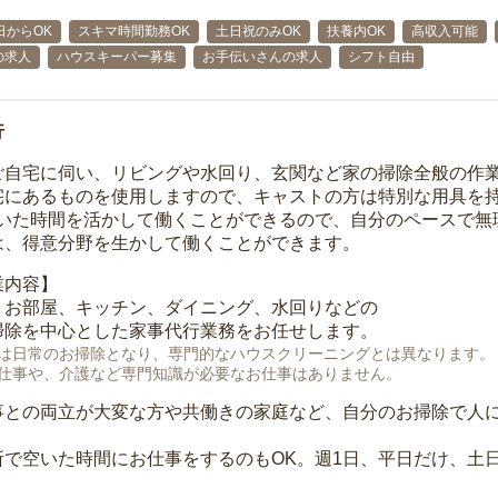
日からOK
スキマ時間勤務OK
土日祝のみOK
扶養内OK
高収入可能
の求人
ハウスキーパー募集
お手伝いさんの求人
シフト自由
行
ご自宅に伺い、リビングや水回り、玄関など家の掃除全般の作
宅にあるものを使用しますので、キャストの方は特別な用具を持
空いた時間を活かして働くことができるので、自分のペースで無
は、得意分野を生かして働くことができます。
業内容】
、お部屋、キッチン、ダイニング、水回りなどの
掃除を中心とした家事代行業務をお任せします。
は日常のお掃除となり、専門的なハウスクリーニングとは異なります。
仕事や、介護など専門知識が必要なお仕事はありません。
事との両立が大変な方や共働きの家庭など、自分のお掃除で人
所で空いた時間にお仕事をするのもOK。週1日、平日だけ、土