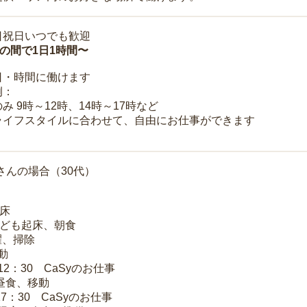
日祝日いつでも歓迎
時の間で1日1時間〜
日・時間に働けます
例：
み 9時～12時、14時～17時など
ライフスタイルに合わせて、自由にお仕事ができます
さんの場合（30代）
起床
子ども起床、朝食
洗濯、掃除
移動
～12：30 CaSyのお仕事
 昼食、移動
17：30 CaSyのお仕事