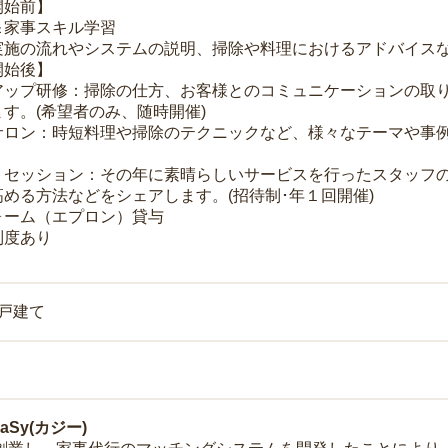
開始前】
＆家事スキル学習
実施の流れやシステムの説明、掃除や料理におけるアドバイス
開始後】
アップ研修：掃除の仕方、お客様とのコミュニケーションの取
す。(希望者のみ、随時開催)
サロン：時短料理や掃除のテクニックなど、様々なテーマや事例
トセッション：その年に素晴らしいサービスを行ったスタッフ
める方法などをシェアします。(招待制･年１回開催)
ォーム（エプロン）貸与
制度あり
一戸建て
Sy(カジー)