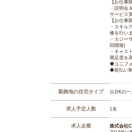
【お仕事
・説明会
サービス
【お仕事
・スキル
修を行いま
・カジー
回開催)
・キャス
満足度を高
◆ユニフ
◆前払い
勤務地の住宅タイプ
1LDKの
求人予定人数
1名
求人企業
株式会社Ca