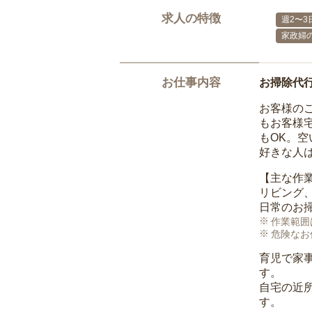
求人の特徴
週2〜3
家政婦
お仕事内容
お掃除代
お客様の
もお客様
もOK。
好きな人
【主な作
リビング
日常のお
作業範囲
危険なお
育児で家
す。
自宅の近
す。