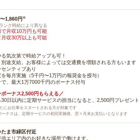
※
0〜1,860円
ランク時給により異なる
で月収10万円も可能
月収30万以上も可能
り
やる気次第で時給アップも可！
：別途支給。お客様によっては交通費を増額される方もいます
ンセンティブあり
度を毎月実施（5千円〜1万円の報奨金を授与）
で、最大1万7000千円のボーナス付与
ボーナス2,500円もらえる／
30日以内に定期サービスの担当になると、2,500円プレゼント
で新たにお仕事をスタートされる方が対象です
ボーナスは、定期サービスの初回実施後、翌々月末お支払いとなります
いたま市緑区付近
提供エリア内のお好きな場所で働けます。