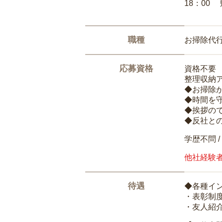
18：00
職種
お掃除代
応募資格
資格不要
整理収納
◆お掃除
◆時間を
◆挨拶の
◆反社と
学歴不問 /
他社経験
待遇
◆各種イ
・表彰制
・友人紹介