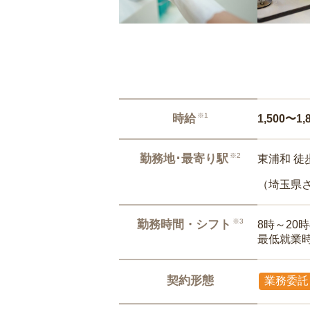
※1
時給
1,500〜1,
※2
勤務地･最寄り駅
東浦和 徒
（埼玉県
※3
勤務時間・シフト
8時～20
最低就業
契約形態
業務委託