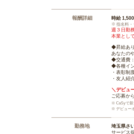
報酬詳細
時給
1,50
指名料・
週３日勤務
本業として
◆昇給あ
あなたの
◆交通費
◆各種イ
・表彰制
・友人紹介
＼デビュー
ご応募から
CaSy
デビュー
勤務地
埼玉県さ
サービス