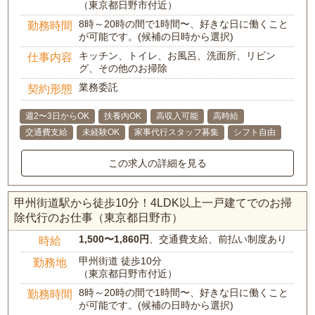
（東京都日野市付近）
8時～20時の間で1時間〜、好きな日に働くこと
勤務時間
が可能です。(候補の日時から選択)
キッチン、トイレ、お風呂、洗面所、リビン
仕事内容
グ、その他のお掃除
業務委託
契約形態
週2〜3日からOK
扶養内OK
高収入可能
高時給
交通費支給
未経験OK
家事代行スタッフ募集
シフト自由
この求人の詳細を見る
甲州街道駅から徒歩10分！4LDK以上一戸建てでのお掃
除代行のお仕事（東京都日野市）
1,500〜1,860円
、交通費支給、前払い制度あり
時給
甲州街道 徒歩10分
勤務地
（東京都日野市付近）
8時～20時の間で1時間〜、好きな日に働くこと
勤務時間
が可能です。(候補の日時から選択)