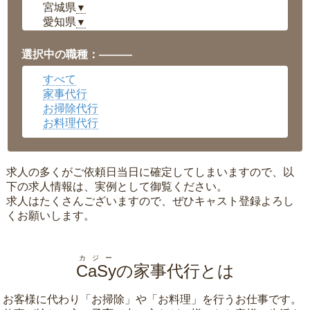
宮城県
▼
愛知県
▼
福井県
▼
岡山県
▼
選択中の職種：———
広島県
▼
すべて
沖縄県
▼
家事代行
お掃除代行
お料理代行
求人の多くがご依頼日当日に確定してしまいますので、以
下の求人情報は、実例として御覧ください。
求人はたくさんございますので、ぜひキャスト登録よろし
くお願いします。
カジー
CaSy
の家事代行とは
お客様に代わり「
お掃除
」や「
お料理
」を行うお仕事です。