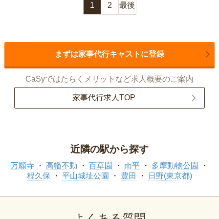
1
2
最後
まずは家事代行キャストに登録
CaSyではたらくメリットなど求人概要のご案内
家事代行求人TOP
近隣の駅から探す
万願寺
高幡不動
百草園
南平
多摩動物公園
程久保
平山城址公園
豊田
日野(東京都)
よくある質問