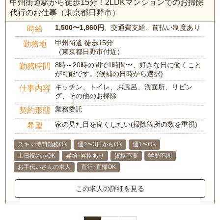
甲州街道駅から徒歩15分！2LDKマンションでのお掃除
代行のお仕事（東京都日野市）
1,500〜1,860円
、交通費支給、前払い制度あり
時給
甲州街道 徒歩15分
勤務地
（東京都日野市付近）
8時～20時の間で1時間〜、好きな日に働くこと
勤務時間
が可能です。(候補の日時から選択)
キッチン、トイレ、お風呂、洗面所、リビン
仕事内容
グ、その他のお掃除
業務委託
契約形態
家の見た目を良くしたい(掃除箇所の数を重視)
希望
スキマ時間勤務OK
週2〜3日からOK
週1〜OK
土日祝のみOK
昇給･昇格あり
資格不要
学歴不問
お手伝いさんの求人
直行･直帰OK
この求人の詳細を見る