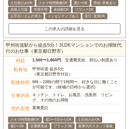
土日祝のみOK
スキマ時間勤務OK
週1〜OK
昇給･昇格あり
高収入可能
学歴不問
未経験OK
ブランクOK
お手伝いさんの求人
インセンティブあり
直行･直帰OK
この求人の詳細を見る
甲州街道駅から徒歩5分！3LDKマンションでのお掃除代
行のお仕事（東京都日野市）
1,500〜1,860円
、交通費支給、前払い制度あり
時給
甲州街道 徒歩5分
勤務地
（東京都日野市付近）
8時～20時の間で1時間〜、好きな日に働くこと
勤務時間
が可能です。(候補の日時から選択)
キッチン、トイレ、お風呂、洗面所、リビン
仕事内容
グ、その他のお掃除
業務委託
契約形態
スキマ時間勤務OK
週2〜3日からOK
土日祝のみOK
週1〜OK
交通費支給
ブランクOK
家事代行スタッフ募集