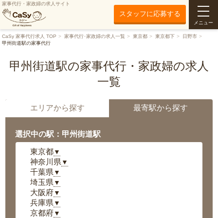
家事代行・家政婦の求人サイト
スタッフに応募する
メニュー
CaSy 家事代行求人 TOP
家事代行･家政婦の求人一覧
東京都
東京都下
日野市
甲州街道駅の家事代行
甲州街道駅の家事代行・家政婦の求人
一覧
エリアから探す
最寄駅から探す
選択中の駅：甲州街道駅
東京都
▼
神奈川県
▼
千葉県
▼
埼玉県
▼
大阪府
▼
兵庫県
▼
京都府
▼