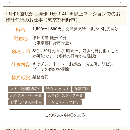
甲州街道駅から徒歩10分！4LDK以上マンションでのお
掃除代行のお仕事（東京都日野市）
1,500〜1,860円
、交通費支給、前払い制度あり
時給
甲州街道 徒歩10分
勤務地
（東京都日野市付近）
8時～20時の間で1時間〜、好きな日に働くこと
勤務時間
が可能です。(候補の日時から選択)
キッチン、トイレ、お風呂、洗面所、リビン
仕事内容
グ、その他のお掃除
業務委託
契約形態
スキマ時間勤務OK
昇給･昇格あり
年齢不問
ハウスキーパー募集
家事代行スタッフ募集
お手伝いさんの求人
インセンティブあり
この求人の詳細を見る