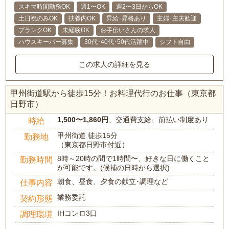
スキマ時間勤務OK
週1〜OK
週2〜3日からOK
土日祝のみOK
扶養内OK
昇給･昇格あり
主婦･主夫歓迎
ブランクOK
未経験OK
お手伝いさんの求人
ハウスキーパー募集
30代･40代･50代活躍中
シフト自由
この求人の詳細を見る
甲州街道駅から徒歩15分！お料理代行のお仕事（東京都
日野市）
1,500〜1,860円
、交通費支給、前払い制度あり
時給
甲州街道 徒歩15分
勤務地
（東京都日野市付近）
8時～20時の間で1時間〜、好きな日に働くこと
勤務時間
が可能です。(候補の日時から選択)
朝食、昼食、夕食の献立･調理など
仕事内容
業務委託
契約形態
IHコンロ3口
調理環境