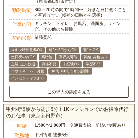
（東京都日野市付近）
8時～20時の間で1時間〜、好きな日に働くこと
勤務時間
が可能です。(候補の日時から選択)
キッチン、トイレ、お風呂、洗面所、リビン
仕事内容
グ、その他のお掃除
業務委託
契約形態
スキマ時間勤務OK
週2〜3日からOK
週1〜OK
土日祝のみOK
高時給
高収入可能
昇給･昇格あり
主婦･主夫歓迎
資格不要
未経験OK
学歴不問
ハウスキーパー募集
30代･40代･50代活躍中
インセンティブあり
この求人の詳細を見る
甲州街道駅から徒歩5分！1Kマンションでのお掃除代行
のお仕事（東京都日野市）
1,500〜1,860円
、交通費支給、前払い制度あり
時給
甲州街道 徒歩5分
勤務地