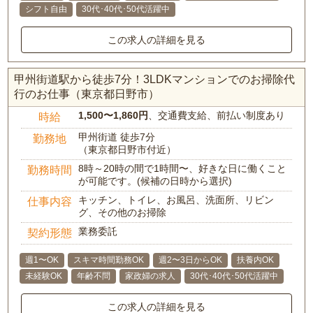
シフト自由
30代･40代･50代活躍中
この求人の詳細を見る
甲州街道駅から徒歩7分！3LDKマンションでのお掃除代
行のお仕事（東京都日野市）
1,500〜1,860円
、交通費支給、前払い制度あり
時給
甲州街道 徒歩7分
勤務地
（東京都日野市付近）
8時～20時の間で1時間〜、好きな日に働くこと
勤務時間
が可能です。(候補の日時から選択)
キッチン、トイレ、お風呂、洗面所、リビン
仕事内容
グ、その他のお掃除
業務委託
契約形態
週1〜OK
スキマ時間勤務OK
週2〜3日からOK
扶養内OK
未経験OK
年齢不問
家政婦の求人
30代･40代･50代活躍中
この求人の詳細を見る