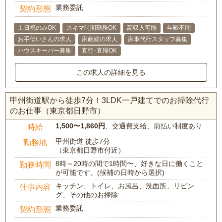
業務委託
契約形態
土日祝のみOK
スキマ時間勤務OK
高収入可能
年齢不問
お手伝いさんの求人
家政婦の求人
家事代行スタッフ募集
ハウスキーパー募集
直行･直帰OK
この求人の詳細を見る
甲州街道駅から徒歩7分！3LDK一戸建てでのお掃除代行
のお仕事（東京都日野市）
1,500〜1,860円
、交通費支給、前払い制度あり
時給
甲州街道 徒歩7分
勤務地
（東京都日野市付近）
8時～20時の間で1時間〜、好きな日に働くこと
勤務時間
が可能です。(候補の日時から選択)
キッチン、トイレ、お風呂、洗面所、リビン
仕事内容
グ、その他のお掃除
業務委託
契約形態