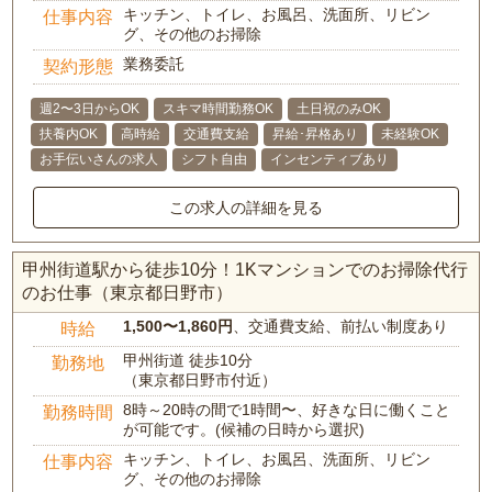
キッチン、トイレ、お風呂、洗面所、リビン
仕事内容
グ、その他のお掃除
業務委託
契約形態
週2〜3日からOK
スキマ時間勤務OK
土日祝のみOK
扶養内OK
高時給
交通費支給
昇給･昇格あり
未経験OK
お手伝いさんの求人
シフト自由
インセンティブあり
この求人の詳細を見る
甲州街道駅から徒歩10分！1Kマンションでのお掃除代行
のお仕事（東京都日野市）
1,500〜1,860円
、交通費支給、前払い制度あり
時給
甲州街道 徒歩10分
勤務地
（東京都日野市付近）
8時～20時の間で1時間〜、好きな日に働くこと
勤務時間
が可能です。(候補の日時から選択)
キッチン、トイレ、お風呂、洗面所、リビン
仕事内容
グ、その他のお掃除