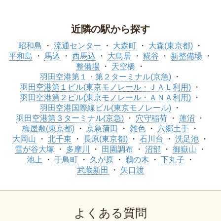
近隣の駅から探す
昭和島
流通センター
大森町
大森(東京都)
平和島
馬込
西馬込
大鳥居
糀谷
新整備場
整備場
天空橋
羽田空港第１・第２ターミナル(京急)
羽田空港第１ビル(東京モノレール・ＪＡＬ利用)
羽田空港第２ビル(東京モノレール・ＡＮＡ利用)
羽田空港国際線ビル(東京モノレール)
羽田空港第３ターミナル(京急)
穴守稲荷
蓮沼
梅屋敷(東京都)
京急蒲田
雑色
六郷土手
大岡山
北千束
長原(東京都)
石川台
洗足池
雪が谷大塚
多摩川
田園調布
沼部
御嶽山
池上
千鳥町
久が原
鵜の木
下丸子
武蔵新田
矢口渡
よくある質問