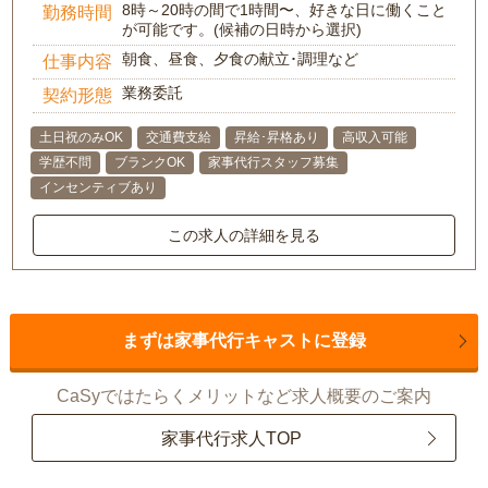
8時～20時の間で1時間〜、好きな日に働くこと
勤務時間
が可能です。(候補の日時から選択)
朝食、昼食、夕食の献立･調理など
仕事内容
業務委託
契約形態
土日祝のみOK
交通費支給
昇給･昇格あり
高収入可能
学歴不問
ブランクOK
家事代行スタッフ募集
インセンティブあり
この求人の詳細を見る
まずは家事代行キャストに登録
CaSyではたらくメリットなど求人概要のご案内
家事代行求人TOP