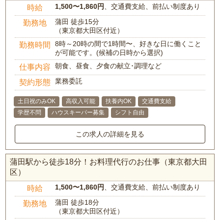
1,500〜1,860円
、交通費支給、前払い制度あり
時給
蒲田 徒歩15分
勤務地
（東京都大田区付近）
8時～20時の間で1時間〜、好きな日に働くこと
勤務時間
が可能です。(候補の日時から選択)
朝食、昼食、夕食の献立･調理など
仕事内容
業務委託
契約形態
土日祝のみOK
高収入可能
扶養内OK
交通費支給
学歴不問
ハウスキーパー募集
シフト自由
この求人の詳細を見る
蒲田駅から徒歩18分！お料理代行のお仕事（東京都大田
区）
1,500〜1,860円
、交通費支給、前払い制度あり
時給
蒲田 徒歩18分
勤務地
（東京都大田区付近）