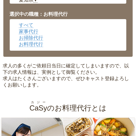
▼
福井県
▼
岡山県
▼
選択中の職種：お料理代行
広島県
▼
すべて
沖縄県
▼
家事代行
お掃除代行
お料理代行
求人の多くがご依頼日当日に確定してしまいますので、以
下の求人情報は、実例として御覧ください。
求人はたくさんございますので、ぜひキャスト登録よろし
くお願いします。
カジー
CaSy
のお料理代行とは