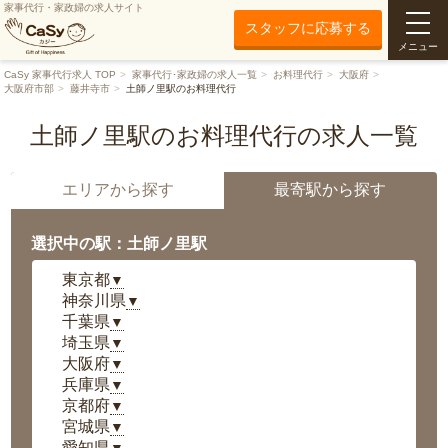
家事代行・家政婦の求人サイト
スタッフに応募する
メニュー
CaSy 家事代行求人 TOP
家事代行･家政婦の求人一覧
お料理代行
大阪府
大阪府市部
藤井寺市
土師ノ里駅のお料理代行
土師ノ里駅のお料理代行の求人一覧
エリアから探す
最寄駅から探す
選択中の駅：土師ノ里駅
東京都
▼
神奈川県
▼
千葉県
▼
埼玉県
▼
大阪府
▼
兵庫県
▼
京都府
▼
宮城県
▼
愛知県