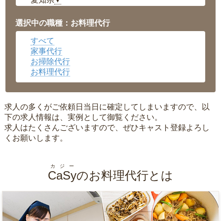
▼
福井県
▼
岡山県
▼
選択中の職種：お料理代行
広島県
▼
すべて
沖縄県
▼
家事代行
お掃除代行
お料理代行
求人の多くがご依頼日当日に確定してしまいますので、以
下の求人情報は、実例として御覧ください。
求人はたくさんございますので、ぜひキャスト登録よろし
くお願いします。
カジー
CaSy
のお料理代行とは