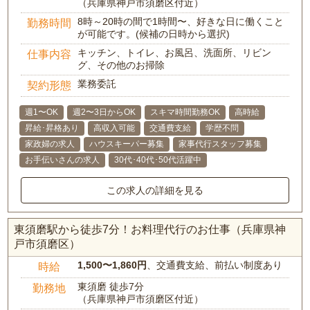
（兵庫県神戸市須磨区付近）
8時～20時の間で1時間〜、好きな日に働くこと
勤務時間
が可能です。(候補の日時から選択)
キッチン、トイレ、お風呂、洗面所、リビン
仕事内容
グ、その他のお掃除
業務委託
契約形態
週1〜OK
週2〜3日からOK
スキマ時間勤務OK
高時給
昇給･昇格あり
高収入可能
交通費支給
学歴不問
家政婦の求人
ハウスキーパー募集
家事代行スタッフ募集
お手伝いさんの求人
30代･40代･50代活躍中
この求人の詳細を見る
東須磨駅から徒歩7分！お料理代行のお仕事（兵庫県神
戸市須磨区）
1,500〜1,860円
、交通費支給、前払い制度あり
時給
東須磨 徒歩7分
勤務地
（兵庫県神戸市須磨区付近）