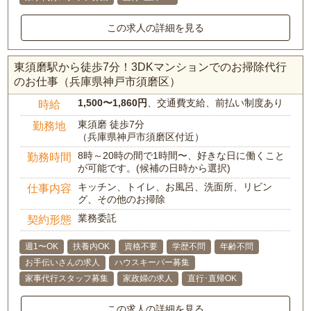
この求人の詳細を見る
東須磨駅から徒歩7分！3DKマンションでのお掃除代行
のお仕事（兵庫県神戸市須磨区）
1,500〜1,860円
、交通費支給、前払い制度あり
時給
東須磨 徒歩7分
勤務地
（兵庫県神戸市須磨区付近）
8時～20時の間で1時間〜、好きな日に働くこと
勤務時間
が可能です。(候補の日時から選択)
キッチン、トイレ、お風呂、洗面所、リビン
仕事内容
グ、その他のお掃除
業務委託
契約形態
週1〜OK
扶養内OK
資格不要
学歴不問
年齢不問
お手伝いさんの求人
ハウスキーパー募集
家事代行スタッフ募集
家政婦の求人
直行･直帰OK
この求人の詳細を見る