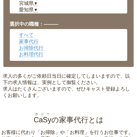
宮城県
▼
愛知県
▼
福井県
▼
岡山県
▼
選択中の職種：———
広島県
▼
すべて
沖縄県
▼
家事代行
お掃除代行
お料理代行
求人の多くがご依頼日当日に確定してしまいますので、以
下の求人情報は、実例として御覧ください。
求人はたくさんございますので、ぜひキャスト登録よろし
くお願いします。
カジー
CaSy
の家事代行とは
お客様に代わり「
お掃除
」や「
お料理
」を行うお仕事です。