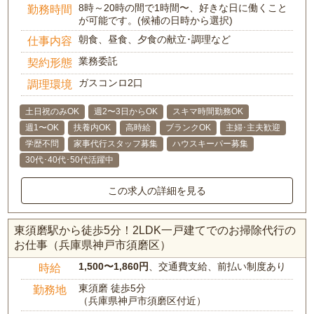
8時～20時の間で1時間〜、好きな日に働くこと
勤務時間
が可能です。(候補の日時から選択)
朝食、昼食、夕食の献立･調理など
仕事内容
業務委託
契約形態
ガスコンロ2口
調理環境
土日祝のみOK
週2〜3日からOK
スキマ時間勤務OK
週1〜OK
扶養内OK
高時給
ブランクOK
主婦･主夫歓迎
学歴不問
家事代行スタッフ募集
ハウスキーパー募集
30代･40代･50代活躍中
この求人の詳細を見る
東須磨駅から徒歩5分！2LDK一戸建てでのお掃除代行の
お仕事（兵庫県神戸市須磨区）
1,500〜1,860円
、交通費支給、前払い制度あり
時給
東須磨 徒歩5分
勤務地
（兵庫県神戸市須磨区付近）