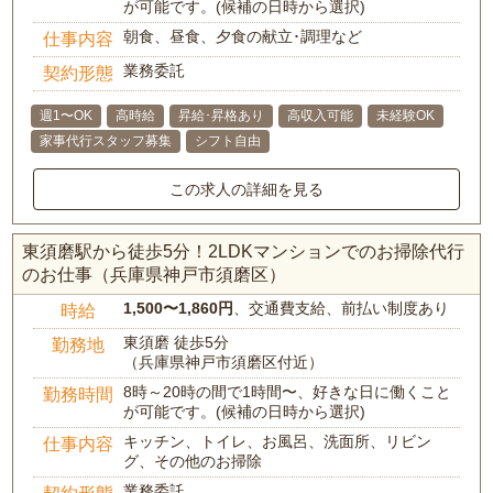
が可能です。(候補の日時から選択)
朝食、昼食、夕食の献立･調理など
仕事内容
業務委託
契約形態
週1〜OK
高時給
昇給･昇格あり
高収入可能
未経験OK
家事代行スタッフ募集
シフト自由
この求人の詳細を見る
東須磨駅から徒歩5分！2LDKマンションでのお掃除代行
のお仕事（兵庫県神戸市須磨区）
1,500〜1,860円
、交通費支給、前払い制度あり
時給
東須磨 徒歩5分
勤務地
（兵庫県神戸市須磨区付近）
8時～20時の間で1時間〜、好きな日に働くこと
勤務時間
が可能です。(候補の日時から選択)
キッチン、トイレ、お風呂、洗面所、リビン
仕事内容
グ、その他のお掃除
業務委託
契約形態