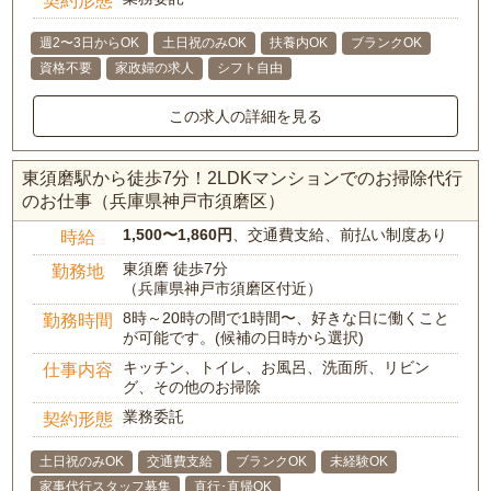
週2〜3日からOK
土日祝のみOK
扶養内OK
ブランクOK
資格不要
家政婦の求人
シフト自由
この求人の詳細を見る
東須磨駅から徒歩7分！2LDKマンションでのお掃除代行
のお仕事（兵庫県神戸市須磨区）
1,500〜1,860円
、交通費支給、前払い制度あり
時給
東須磨 徒歩7分
勤務地
（兵庫県神戸市須磨区付近）
8時～20時の間で1時間〜、好きな日に働くこと
勤務時間
が可能です。(候補の日時から選択)
キッチン、トイレ、お風呂、洗面所、リビン
仕事内容
グ、その他のお掃除
業務委託
契約形態
土日祝のみOK
交通費支給
ブランクOK
未経験OK
家事代行スタッフ募集
直行･直帰OK