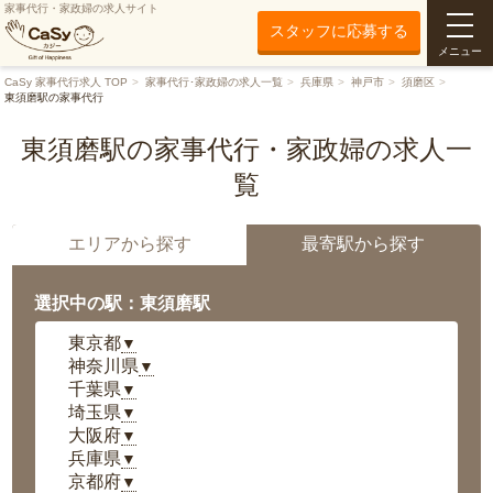
家事代行・家政婦の求人サイト
スタッフに応募する
メニュー
CaSy 家事代行求人 TOP
家事代行･家政婦の求人一覧
兵庫県
神戸市
須磨区
東須磨駅の家事代行
東須磨駅の家事代行・家政婦の求人一
覧
エリアから探す
最寄駅から探す
選択中の駅：東須磨駅
東京都
▼
神奈川県
▼
千葉県
▼
埼玉県
▼
大阪府
▼
兵庫県
▼
京都府
▼