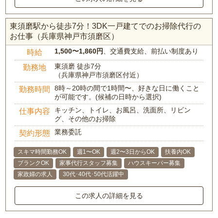
東須磨駅から徒歩7分！3DK一戸建てでのお掃除代行の
お仕事（兵庫県神戸市須磨区）
1,500〜1,860円
、交通費支給、前払い制度あり
時給
東須磨 徒歩7分
勤務地
（兵庫県神戸市須磨区付近）
8時～20時の間で1時間〜、好きな日に働くこと
勤務時間
が可能です。(候補の日時から選択)
キッチン、トイレ、お風呂、洗面所、リビン
仕事内容
グ、その他のお掃除
業務委託
契約形態
スキマ時間勤務OK
週1〜OK
週2〜3日からOK
扶養内OK
ブランクOK
家事代行スタッフ募集
ハウスキーパー募集
家政婦の求人
30代･40代･50代活躍中
この求人の詳細を見る