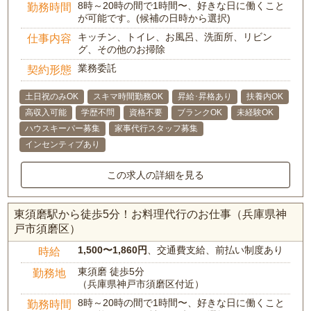
8時～20時の間で1時間〜、好きな日に働くこと
勤務時間
が可能です。(候補の日時から選択)
キッチン、トイレ、お風呂、洗面所、リビン
仕事内容
グ、その他のお掃除
業務委託
契約形態
土日祝のみOK
スキマ時間勤務OK
昇給･昇格あり
扶養内OK
高収入可能
学歴不問
資格不要
ブランクOK
未経験OK
ハウスキーパー募集
家事代行スタッフ募集
インセンティブあり
この求人の詳細を見る
東須磨駅から徒歩5分！お料理代行のお仕事（兵庫県神
戸市須磨区）
1,500〜1,860円
、交通費支給、前払い制度あり
時給
東須磨 徒歩5分
勤務地
（兵庫県神戸市須磨区付近）
8時～20時の間で1時間〜、好きな日に働くこと
勤務時間