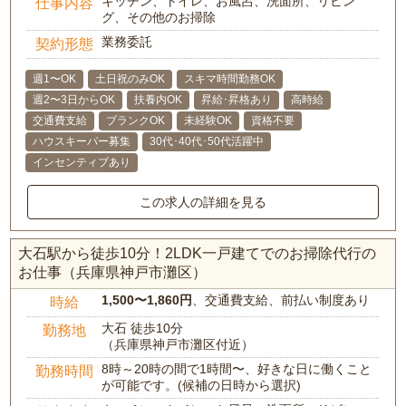
キッチン、トイレ、お風呂、洗面所、リビン
仕事内容
グ、その他のお掃除
業務委託
契約形態
週1〜OK
土日祝のみOK
スキマ時間勤務OK
週2〜3日からOK
扶養内OK
昇給･昇格あり
高時給
交通費支給
ブランクOK
未経験OK
資格不要
ハウスキーパー募集
30代･40代･50代活躍中
インセンティブあり
この求人の詳細を見る
大石駅から徒歩10分！2LDK一戸建てでのお掃除代行の
お仕事（兵庫県神戸市灘区）
1,500〜1,860円
、交通費支給、前払い制度あり
時給
大石 徒歩10分
勤務地
（兵庫県神戸市灘区付近）
8時～20時の間で1時間〜、好きな日に働くこと
勤務時間
が可能です。(候補の日時から選択)