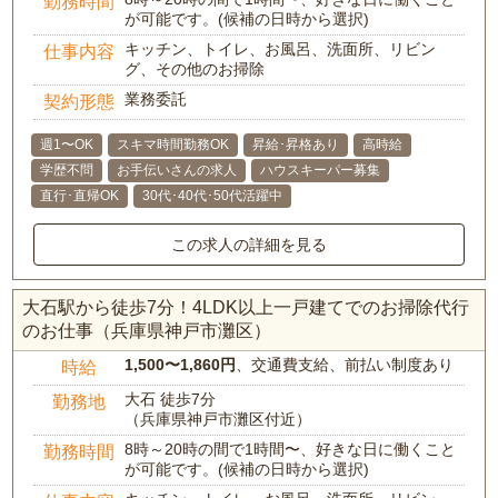
勤務時間
が可能です。(候補の日時から選択)
キッチン、トイレ、お風呂、洗面所、リビン
仕事内容
グ、その他のお掃除
業務委託
契約形態
週1〜OK
スキマ時間勤務OK
昇給･昇格あり
高時給
学歴不問
お手伝いさんの求人
ハウスキーパー募集
直行･直帰OK
30代･40代･50代活躍中
この求人の詳細を見る
大石駅から徒歩7分！4LDK以上一戸建てでのお掃除代行
のお仕事（兵庫県神戸市灘区）
1,500〜1,860円
、交通費支給、前払い制度あり
時給
大石 徒歩7分
勤務地
（兵庫県神戸市灘区付近）
8時～20時の間で1時間〜、好きな日に働くこと
勤務時間
が可能です。(候補の日時から選択)