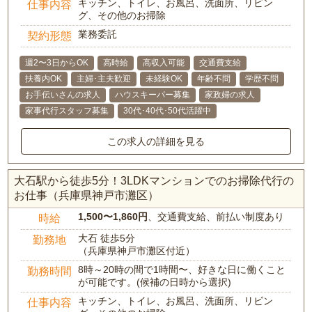
キッチン、トイレ、お風呂、洗面所、リビン
仕事内容
グ、その他のお掃除
業務委託
契約形態
週2〜3日からOK
高時給
高収入可能
交通費支給
扶養内OK
主婦･主夫歓迎
未経験OK
年齢不問
学歴不問
お手伝いさんの求人
ハウスキーパー募集
家政婦の求人
家事代行スタッフ募集
30代･40代･50代活躍中
この求人の詳細を見る
大石駅から徒歩5分！3LDKマンションでのお掃除代行の
お仕事（兵庫県神戸市灘区）
1,500〜1,860円
、交通費支給、前払い制度あり
時給
大石 徒歩5分
勤務地
（兵庫県神戸市灘区付近）
8時～20時の間で1時間〜、好きな日に働くこと
勤務時間
が可能です。(候補の日時から選択)
キッチン、トイレ、お風呂、洗面所、リビン
仕事内容