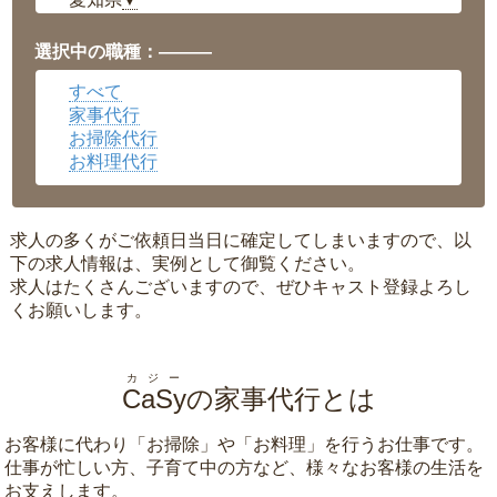
▼
福井県
▼
岡山県
▼
選択中の職種：———
広島県
▼
すべて
沖縄県
▼
家事代行
お掃除代行
お料理代行
求人の多くがご依頼日当日に確定してしまいますので、以
下の求人情報は、実例として御覧ください。
求人はたくさんございますので、ぜひキャスト登録よろし
くお願いします。
カジー
CaSy
の家事代行とは
お客様に代わり「
お掃除
」や「
お料理
」を行うお仕事です。
仕事が忙しい方、子育て中の方など、様々なお客様の生活を
お支えします。