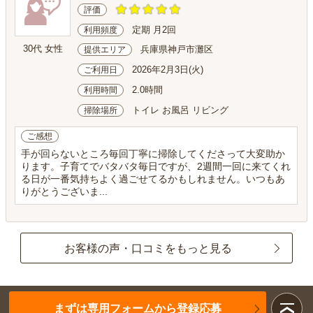
評価
定期 月2回
利用頻度
30代 女性
兵庫県神戸市灘区
提供エリア
2026年2月3日(火)
ご利用日
2.0時間
利用時間
トイレ お風呂 リビング
掃除場所
ご感想
手が回らないところ毎回丁寧に掃除してくださって大変助か
ります。子育てでバタバタ毎日ですが、2週間一回に来てくれ
る日が一番気持ちよく過ごせてるかもしれません。いつもあ
りがとうございま...
お客様の声・口コミをもっと見る
まずは専用フォームから登録応募