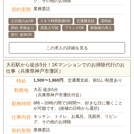
グ、その他のお掃除
業務委託
契約形態
土日祝のみOK
スキマ時間勤務OK
交通費支給
高時給
昇給･昇格あり
高収入可能
ブランクOK
家政婦の求人
直行･直帰OK
この求人の詳細を見る
大石駅から徒歩5分！1Kマンションでのお掃除代行のお
仕事（兵庫県神戸市灘区）
1,500〜1,860円
、交通費支給、前払い制度あり
時給
大石 徒歩5分
勤務地
（兵庫県神戸市灘区付近）
8時～20時の間で1時間〜、好きな日に働くこと
勤務時間
が可能です。(候補の日時から選択)
キッチン、トイレ、お風呂、洗面所、リビン
仕事内容
グ、その他のお掃除
業務委託
契約形態