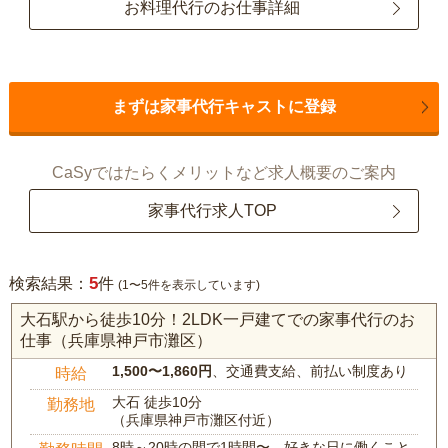
お料理代行のお仕事詳細
まずは家事代行キャストに登録
CaSyではたらくメリットなど求人概要のご案内
家事代行求人TOP
5
検索結果：
件
(1〜5件を表示しています)
大石駅から徒歩10分！2LDK一戸建てでの家事代行のお
仕事（兵庫県神戸市灘区）
1,500〜1,860円
、交通費支給、前払い制度あり
時給
大石 徒歩10分
勤務地
（兵庫県神戸市灘区付近）
8時～20時の間で1時間〜、好きな日に働くこと