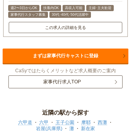
週2〜3日からOK
扶養内OK
高収入可能
主婦･主夫歓迎
家事代行スタッフ募集
30代･40代･50代活躍中
この求人の詳細を見る
まずは家事代行キャストに登録
CaSyではたらくメリットなど求人概要のご案内
家事代行求人TOP
近隣の駅から探す
六甲道
六甲
王子公園
摩耶
西灘
岩屋(兵庫県)
灘
新在家