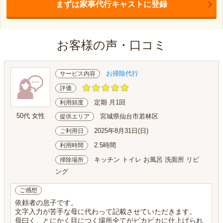
まずは家事代行キャストに登録
お客様の声・口コミ
お掃除代行
サービス内容
評価
定期 月1回
利用頻度
50代 女性
宮城県仙台市若林区
提供エリア
2025年8月31日(日)
ご利用日
2.5時間
利用時間
キッチン トイレ お風呂 洗面所 リビ
掃除場所
ング
ご感想
依頼者の息子です。
文字入力が苦手な母に代わって記載させていただきます。
母曰く、とにかく目につく場所全てがピカピカに仕上げられ