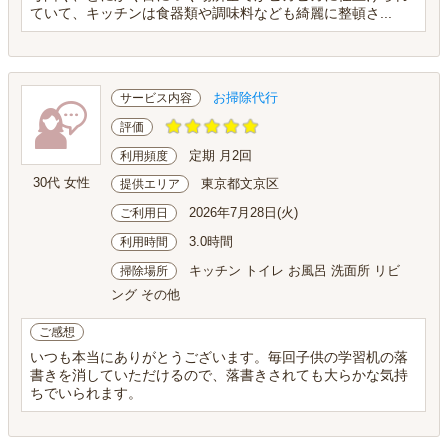
ていて、キッチンは食器類や調味料なども綺麗に整頓さ...
お掃除代行
サービス内容
評価
定期 月2回
利用頻度
30代 女性
東京都文京区
提供エリア
2026年7月28日(火)
ご利用日
3.0時間
利用時間
キッチン トイレ お風呂 洗面所 リビ
掃除場所
ング その他
ご感想
いつも本当にありがとうございます。毎回子供の学習机の落
書きを消していただけるので、落書きされても大らかな気持
ちでいられます。