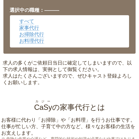
福井県
▼
岡山県
▼
選択中の職種：———
広島県
▼
すべて
沖縄県
▼
家事代行
お掃除代行
お料理代行
求人の多くがご依頼日当日に確定してしまいますので、以
下の求人情報は、実例として御覧ください。
求人はたくさんございますので、ぜひキャスト登録よろし
くお願いします。
カジー
CaSy
の家事代行とは
お客様に代わり「
お掃除
」や「
お料理
」を行うお仕事です。
仕事が忙しい方、子育て中の方など、様々なお客様の生活を
お支えします。
危険な作業や介護など、専門的な技術や知識が必要なお仕事ではありま