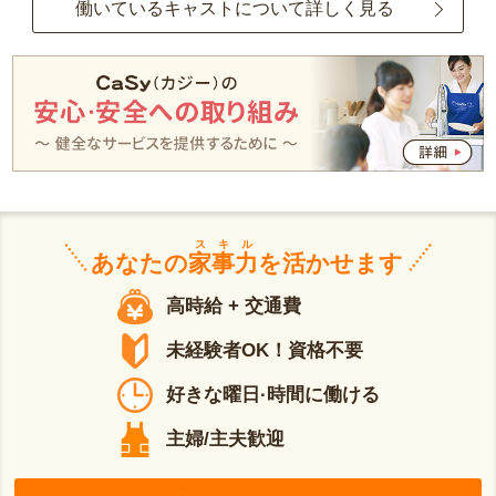
働いているキャストについて詳しく見る
スキル
あなたの
家事力
を活かせます
高時給 + 交通費
未経験者OK！資格不要
好きな曜日·時間に働ける
主婦/主夫歓迎