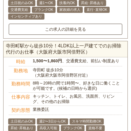
土日祝のみOK
週1〜OK
扶養内OK
昇給･昇格あり
交通費支給
ブランクOK
家政婦の求人
直行･直帰OK
インセンティブあり
この求人の詳細を見る
寺田町駅から徒歩10分！4LDK以上一戸建てでのお掃除
代行のお仕事（大阪府大阪市阿倍野区）
1,500〜1,860円
、交通費支給、前払い制度あり
時給
寺田町 徒歩10分
勤務地
（大阪府大阪市阿倍野区付近）
8時～20時の間で1時間〜、好きな日に働くこと
勤務時間
が可能です。(候補の日時から選択)
キッチン、トイレ、お風呂、洗面所、リビン
仕事内容
グ、その他のお掃除
業務委託
契約形態
土日祝のみOK
週2〜3日からOK
スキマ時間勤務OK
昇給･昇格あり
高収入可能
ブランクOK
資格不要