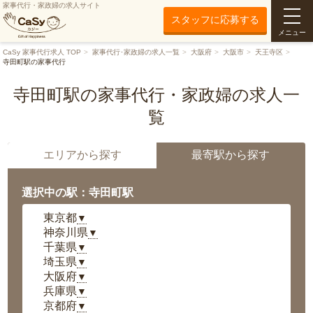
家事代行・家政婦の求人サイト
スタッフに応募する
メニュー
CaSy 家事代行求人 TOP
家事代行･家政婦の求人一覧
大阪府
大阪市
天王寺区
寺田町駅の家事代行
寺田町駅の家事代行・家政婦の求人一
覧
エリアから探す
最寄駅から探す
選択中の駅：寺田町駅
東京都
▼
神奈川県
▼
千葉県
▼
埼玉県
▼
大阪府
▼
兵庫県
▼
京都府
▼