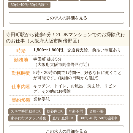
30代･40代･50代活躍中
この求人の詳細を見る
寺田町駅から徒歩5分！2LDKマンションでのお掃除代行
のお仕事（大阪府大阪市阿倍野区）
1,500〜1,860円
、交通費支給、前払い制度あり
時給
寺田町 徒歩5分
勤務地
（大阪府大阪市阿倍野区付近）
8時～20時の間で1時間〜、好きな日に働くこと
勤務時間
が可能です。(候補の日時から選択)
キッチン、トイレ、お風呂、洗面所、リビン
仕事内容
グ、その他のお掃除
業務委託
契約形態
スキマ時間勤務OK
扶養内OK
年齢不問
資格不要
家事代行スタッフ募集
直行･直帰OK
30代･40代･50代活躍中
この求人の詳細を見る