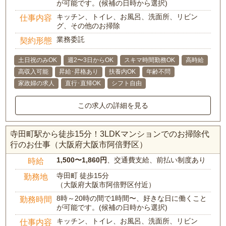
が可能です。(候補の日時から選択)
キッチン、トイレ、お風呂、洗面所、リビン
仕事内容
グ、その他のお掃除
業務委託
契約形態
土日祝のみOK
週2〜3日からOK
スキマ時間勤務OK
高時給
高収入可能
昇給･昇格あり
扶養内OK
年齢不問
家政婦の求人
直行･直帰OK
シフト自由
この求人の詳細を見る
寺田町駅から徒歩15分！3LDKマンションでのお掃除代
行のお仕事（大阪府大阪市阿倍野区）
1,500〜1,860円
、交通費支給、前払い制度あり
時給
寺田町 徒歩15分
勤務地
（大阪府大阪市阿倍野区付近）
8時～20時の間で1時間〜、好きな日に働くこと
勤務時間
が可能です。(候補の日時から選択)
キッチン、トイレ、お風呂、洗面所、リビン
仕事内容