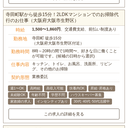
寺田町駅から徒歩15分！2LDKマンションでのお掃除代
行のお仕事（大阪府大阪市生野区）
1,500〜1,860円
、交通費支給、前払い制度あり
時給
寺田町 徒歩15分
勤務地
（大阪府大阪市生野区付近）
8時～20時の間で1時間〜、好きな日に働くこと
勤務時間
が可能です。(候補の日時から選択)
キッチン、トイレ、お風呂、洗面所、リビン
仕事内容
グ、その他のお掃除
業務委託
契約形態
週1〜OK
高時給
高収入可能
扶養内OK
昇給･昇格あり
未経験OK
年齢不問
学歴不問
ハウスキーパー募集
家政婦の求人
インセンティブあり
30代･40代･50代活躍中
この求人の詳細を見る