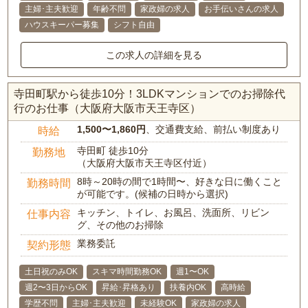
主婦･主夫歓迎
年齢不問
家政婦の求人
お手伝いさんの求人
ハウスキーパー募集
シフト自由
この求人の詳細を見る
寺田町駅から徒歩10分！3LDKマンションでのお掃除代
行のお仕事（大阪府大阪市天王寺区）
1,500〜1,860円
、交通費支給、前払い制度あり
時給
寺田町 徒歩10分
勤務地
（大阪府大阪市天王寺区付近）
8時～20時の間で1時間〜、好きな日に働くこと
勤務時間
が可能です。(候補の日時から選択)
キッチン、トイレ、お風呂、洗面所、リビン
仕事内容
グ、その他のお掃除
業務委託
契約形態
土日祝のみOK
スキマ時間勤務OK
週1〜OK
週2〜3日からOK
昇給･昇格あり
扶養内OK
高時給
学歴不問
主婦･主夫歓迎
未経験OK
家政婦の求人