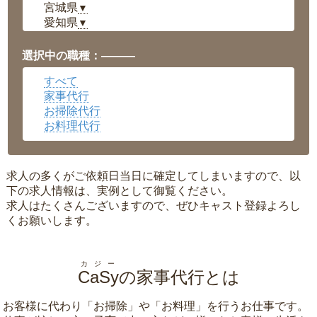
宮城県
▼
愛知県
▼
福井県
▼
岡山県
▼
選択中の職種：———
広島県
▼
すべて
沖縄県
▼
家事代行
お掃除代行
お料理代行
求人の多くがご依頼日当日に確定してしまいますので、以
下の求人情報は、実例として御覧ください。
求人はたくさんございますので、ぜひキャスト登録よろし
くお願いします。
カジー
CaSy
の家事代行とは
お客様に代わり「
お掃除
」や「
お料理
」を行うお仕事です。