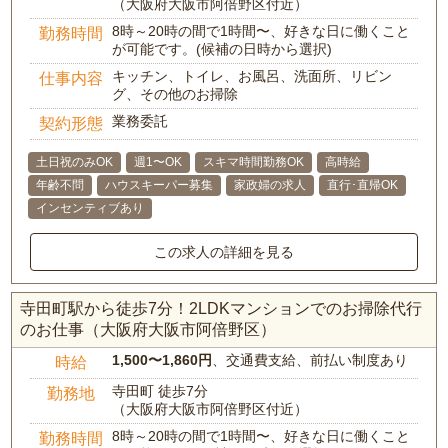
（大阪府大阪市阿倍野区付近）
8時～20時の間で1時間〜、好きな日に働くこと
勤務時間
が可能です。(候補の日時から選択)
キッチン、トイレ、お風呂、洗面所、リビン
仕事内容
グ、その他のお掃除
業務委託
契約形態
土日祝のみOK
週1〜OK
スキマ時間勤務OK
高時給
年齢不問
ハウスキーパー募集
家政婦の求人
直行･直帰OK
インセンティブあり
この求人の詳細を見る
寺田町駅から徒歩7分！2LDKマンションでのお掃除代行
のお仕事（大阪府大阪市阿倍野区）
1,500〜1,860円
、交通費支給、前払い制度あり
時給
寺田町 徒歩7分
勤務地
（大阪府大阪市阿倍野区付近）
8時～20時の間で1時間〜、好きな日に働くこと
勤務時間