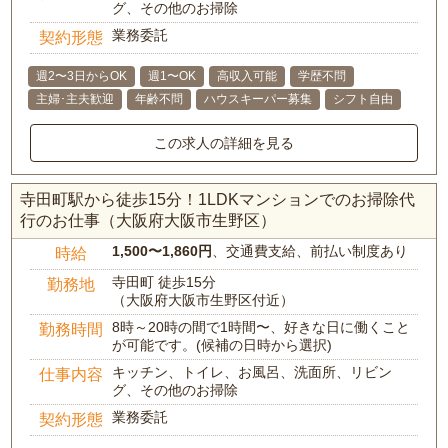
グ、その他のお掃除
業務委託
契約形態
週2〜3日からOK
週1〜OK
高収入可能
学歴不問
主婦･主夫歓迎
年齢不問
ハウスキーパー募集
シフト自由
この求人の詳細を見る
寺田町駅から徒歩15分！1LDKマンションでのお掃除代
行のお仕事（大阪府大阪市生野区）
1,500〜1,860円
、交通費支給、前払い制度あり
時給
寺田町 徒歩15分
勤務地
（大阪府大阪市生野区付近）
8時～20時の間で1時間〜、好きな日に働くこと
勤務時間
が可能です。(候補の日時から選択)
キッチン、トイレ、お風呂、洗面所、リビン
仕事内容
グ、その他のお掃除
業務委託
契約形態