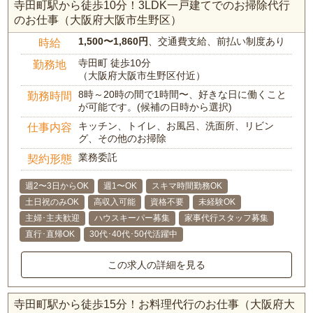
寺田町駅から徒歩10分！3LDK一戸建てでのお掃除代行
のお仕事（大阪府大阪市生野区）
1,500〜1,860円
、交通費支給、前払い制度あり
時給
寺田町 徒歩10分
勤務地
（大阪府大阪市生野区付近）
8時～20時の間で1時間〜、好きな日に働くこと
勤務時間
が可能です。(候補の日時から選択)
キッチン、トイレ、お風呂、洗面所、リビン
仕事内容
グ、その他のお掃除
業務委託
契約形態
週2〜3日からOK
週1〜OK
スキマ時間勤務OK
土日祝のみOK
高収入可能
資格不要
未経験OK
主婦･主夫歓迎
ハウスキーパー募集
家事代行スタッフ募集
直行･直帰OK
30代･40代･50代活躍中
この求人の詳細を見る
寺田町駅から徒歩15分！お料理代行のお仕事（大阪府大