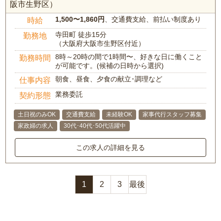
阪市生野区）
1,500〜1,860円
、交通費支給、前払い制度あり
時給
寺田町 徒歩15分
勤務地
（大阪府大阪市生野区付近）
8時～20時の間で1時間〜、好きな日に働くこと
勤務時間
が可能です。(候補の日時から選択)
朝食、昼食、夕食の献立･調理など
仕事内容
業務委託
契約形態
土日祝のみOK
交通費支給
未経験OK
家事代行スタッフ募集
家政婦の求人
30代･40代･50代活躍中
この求人の詳細を見る
1
2
3
最後