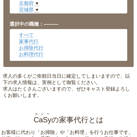
京都府
▼
宮城県
▼
愛知県
▼
福井県
▼
選択中の職種：———
岡山県
▼
すべて
広島県
▼
家事代行
沖縄県
▼
お掃除代行
お料理代行
求人の多くがご依頼日当日に確定してしまいますので、以
下の求人情報は、実例として御覧ください。
求人はたくさんございますので、ぜひキャスト登録よろし
くお願いします。
カジー
CaSy
の家事代行とは
お客様に代わり「
お掃除
」や「
お料理
」を行うお仕事です。