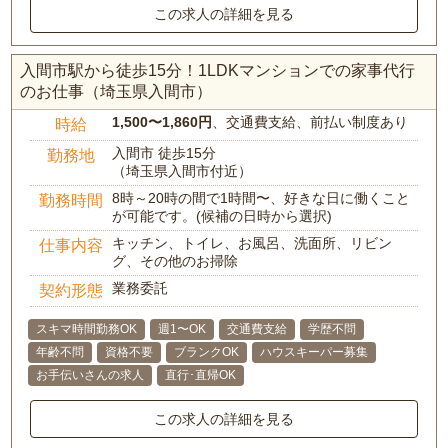
この求人の詳細を見る
入間市駅から徒歩15分！1LDKマンションでの家事代行
のお仕事（埼玉県入間市）
1,500〜1,860円
、交通費支給、前払い制度あり
時給
入間市 徒歩15分
勤務地
（埼玉県入間市付近）
8時～20時の間で1時間〜、好きな日に働くこと
勤務時間
が可能です。(候補の日時から選択)
キッチン、トイレ、お風呂、洗面所、リビン
仕事内容
グ、その他のお掃除
業務委託
契約形態
スキマ時間勤務OK
週1〜OK
交通費支給
学歴不問
年齢不問
資格不要
ブランクOK
ハウスキーパー募集
お手伝いさんの求人
直行･直帰OK
この求人の詳細を見る