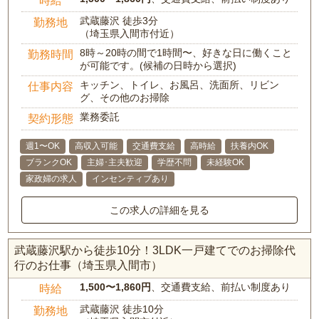
武蔵藤沢 徒歩3分
勤務地
（埼玉県入間市付近）
8時～20時の間で1時間〜、好きな日に働くこと
勤務時間
が可能です。(候補の日時から選択)
キッチン、トイレ、お風呂、洗面所、リビン
仕事内容
グ、その他のお掃除
業務委託
契約形態
週1〜OK
高収入可能
交通費支給
高時給
扶養内OK
ブランクOK
主婦･主夫歓迎
学歴不問
未経験OK
家政婦の求人
インセンティブあり
この求人の詳細を見る
武蔵藤沢駅から徒歩10分！3LDK一戸建てでのお掃除代
行のお仕事（埼玉県入間市）
1,500〜1,860円
、交通費支給、前払い制度あり
時給
武蔵藤沢 徒歩10分
勤務地