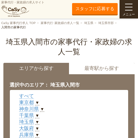
家事代行・家政婦の求人サイト
スタッフに応募する
メニュー
CaSy 家事代行求人 TOP
家事代行･家政婦の求人一覧
埼玉県
埼玉県市部
入間市の家事代行
埼玉県入間市の家事代行・家政婦の求
人一覧
エリアから探す
最寄駅から探す
選択中のエリア： 埼玉県入間市
すべて
東京都
▼
神奈川県
▼
千葉県
▼
埼玉県
▼
大阪府
▼
兵庫県
▼