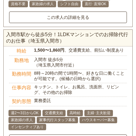
資格不要
家政婦の求人
シフト自由
直行･直帰OK
この求人の詳細を見る
入間市駅から徒歩5分！1LDKマンションでのお掃除代行
のお仕事（埼玉県入間市）
1,500〜1,860円
、交通費支給、前払い制度あり
時給
入間市 徒歩5分
勤務地
（埼玉県入間市付近）
8時～20時の間で1時間〜、好きな日に働くこと
勤務時間
が可能です。(候補の日時から選択)
キッチン、トイレ、お風呂、洗面所、リビン
仕事内容
グ、その他のお掃除
業務委託
契約形態
週2〜3日からOK
交通費支給
高時給
主婦･主夫歓迎
家政婦の求人
家事代行スタッフ募集
ハウスキーパー募集
インセンティブあり