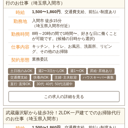
行のお仕事（埼玉県入間市）
1,500〜1,860円
、交通費支給、前払い制度あり
時給
入間市 徒歩15分
勤務地
（埼玉県入間市付近）
8時～20時の間で1時間〜、好きな日に働くこと
勤務時間
が可能です。(候補の日時から選択)
キッチン、トイレ、お風呂、洗面所、リビン
仕事内容
グ、その他のお掃除
業務委託
契約形態
土日祝のみOK
週2〜3日からOK
週1〜OK
昇給･昇格あり
交通費支給
扶養内OK
主婦･主夫歓迎
ハウスキーパー募集
直行･直帰OK
30代･40代･50代活躍中
この求人の詳細を見る
武蔵藤沢駅から徒歩3分！2LDK一戸建てでのお掃除代行
のお仕事（埼玉県入間市）
1,500〜1,860円
、交通費支給、前払い制度あり
時給