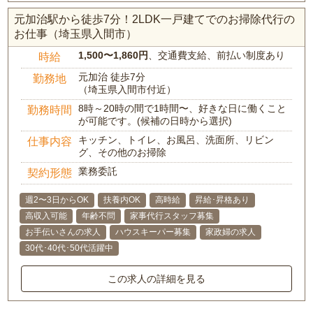
元加治駅から徒歩7分！2LDK一戸建てでのお掃除代行の
お仕事（埼玉県入間市）
1,500〜1,860円
、交通費支給、前払い制度あり
時給
元加治 徒歩7分
勤務地
（埼玉県入間市付近）
8時～20時の間で1時間〜、好きな日に働くこと
勤務時間
が可能です。(候補の日時から選択)
キッチン、トイレ、お風呂、洗面所、リビン
仕事内容
グ、その他のお掃除
業務委託
契約形態
週2〜3日からOK
扶養内OK
高時給
昇給･昇格あり
高収入可能
年齢不問
家事代行スタッフ募集
お手伝いさんの求人
ハウスキーパー募集
家政婦の求人
30代･40代･50代活躍中
この求人の詳細を見る