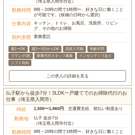
（埼玉県入間市付近）
8時～20時の間で1時間〜、好きな日に働くこと
勤務時間
が可能です。(候補の日時から選択)
キッチン、トイレ、お風呂、洗面所、リビン
仕事内容
グ、その他のお掃除
業務委託
契約形態
週1〜OK
週2〜3日からOK
高収入可能
年齢不問
ブランクOK
家事代行スタッフ募集
インセンティブあり
シフト自由
この求人の詳細を見る
仏子駅から徒歩7分！3LDK一戸建てでのお掃除代行のお
仕事（埼玉県入間市）
1,500〜1,860円
、交通費支給、前払い制度あり
時給
仏子 徒歩7分
勤務地
（埼玉県入間市付近）
8時～20時の間で1時間〜、好きな日に働くこと
勤務時間