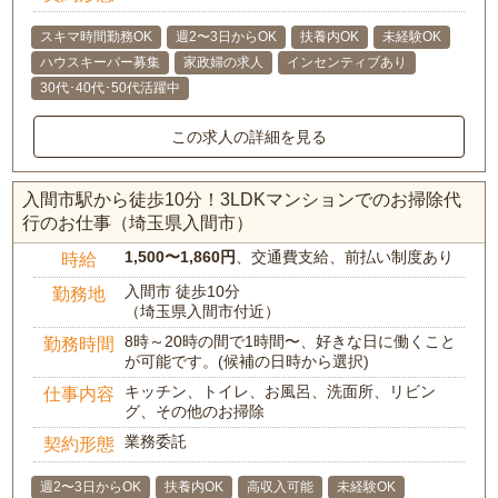
スキマ時間勤務OK
週2〜3日からOK
扶養内OK
未経験OK
ハウスキーパー募集
家政婦の求人
インセンティブあり
30代･40代･50代活躍中
この求人の詳細を見る
入間市駅から徒歩10分！3LDKマンションでのお掃除代
行のお仕事（埼玉県入間市）
1,500〜1,860円
、交通費支給、前払い制度あり
時給
入間市 徒歩10分
勤務地
（埼玉県入間市付近）
8時～20時の間で1時間〜、好きな日に働くこと
勤務時間
が可能です。(候補の日時から選択)
キッチン、トイレ、お風呂、洗面所、リビン
仕事内容
グ、その他のお掃除
業務委託
契約形態
週2〜3日からOK
扶養内OK
高収入可能
未経験OK