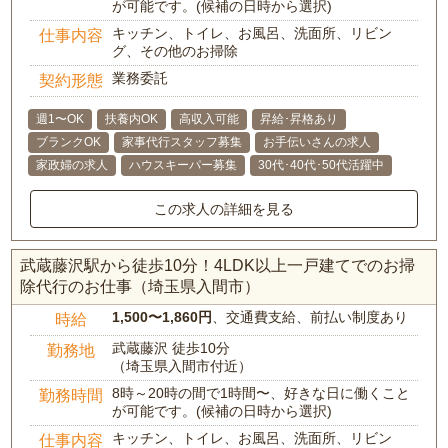
が可能です。(候補の日時から選択)
キッチン、トイレ、お風呂、洗面所、リビン
仕事内容
グ、その他のお掃除
業務委託
契約形態
週1〜OK
扶養内OK
高収入可能
昇給･昇格あり
ブランクOK
家事代行スタッフ募集
お手伝いさんの求人
家政婦の求人
ハウスキーパー募集
30代･40代･50代活躍中
この求人の詳細を見る
武蔵藤沢駅から徒歩10分！4LDK以上一戸建てでのお掃
除代行のお仕事（埼玉県入間市）
1,500〜1,860円
、交通費支給、前払い制度あり
時給
武蔵藤沢 徒歩10分
勤務地
（埼玉県入間市付近）
8時～20時の間で1時間〜、好きな日に働くこと
勤務時間
が可能です。(候補の日時から選択)
キッチン、トイレ、お風呂、洗面所、リビン
仕事内容