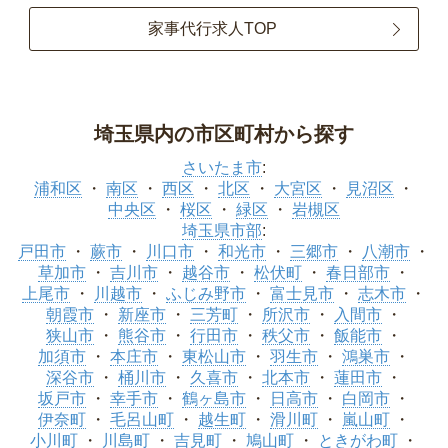
家事代行求人TOP
埼玉県内の市区町村から探す
さいたま市
:
浦和区
南区
西区
北区
大宮区
見沼区
中央区
桜区
緑区
岩槻区
埼玉県市部
:
戸田市
蕨市
川口市
和光市
三郷市
八潮市
草加市
吉川市
越谷市
松伏町
春日部市
上尾市
川越市
ふじみ野市
富士見市
志木市
朝霞市
新座市
三芳町
所沢市
入間市
狭山市
熊谷市
行田市
秩父市
飯能市
加須市
本庄市
東松山市
羽生市
鴻巣市
深谷市
桶川市
久喜市
北本市
蓮田市
坂戸市
幸手市
鶴ヶ島市
日高市
白岡市
伊奈町
毛呂山町
越生町
滑川町
嵐山町
小川町
川島町
吉見町
鳩山町
ときがわ町