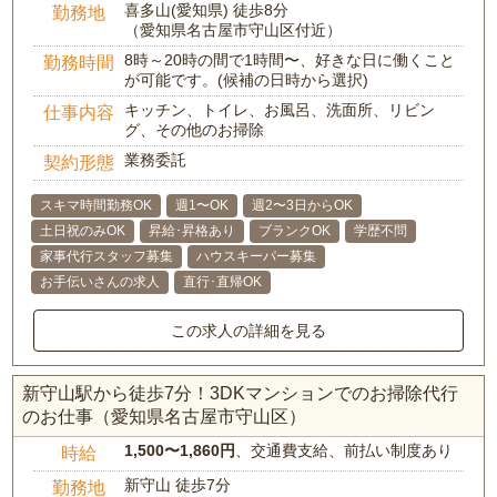
喜多山(愛知県) 徒歩8分
勤務地
（愛知県名古屋市守山区付近）
8時～20時の間で1時間〜、好きな日に働くこと
勤務時間
が可能です。(候補の日時から選択)
キッチン、トイレ、お風呂、洗面所、リビン
仕事内容
グ、その他のお掃除
業務委託
契約形態
スキマ時間勤務OK
週1〜OK
週2〜3日からOK
土日祝のみOK
昇給･昇格あり
ブランクOK
学歴不問
家事代行スタッフ募集
ハウスキーパー募集
お手伝いさんの求人
直行･直帰OK
この求人の詳細を見る
新守山駅から徒歩7分！3DKマンションでのお掃除代行
のお仕事（愛知県名古屋市守山区）
1,500〜1,860円
、交通費支給、前払い制度あり
時給
新守山 徒歩7分
勤務地