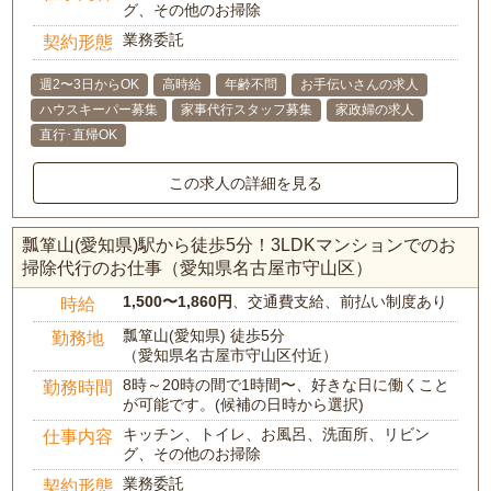
グ、その他のお掃除
業務委託
契約形態
週2〜3日からOK
高時給
年齢不問
お手伝いさんの求人
ハウスキーパー募集
家事代行スタッフ募集
家政婦の求人
直行･直帰OK
この求人の詳細を見る
瓢箪山(愛知県)駅から徒歩5分！3LDKマンションでのお
掃除代行のお仕事（愛知県名古屋市守山区）
1,500〜1,860円
、交通費支給、前払い制度あり
時給
瓢箪山(愛知県) 徒歩5分
勤務地
（愛知県名古屋市守山区付近）
8時～20時の間で1時間〜、好きな日に働くこと
勤務時間
が可能です。(候補の日時から選択)
キッチン、トイレ、お風呂、洗面所、リビン
仕事内容
グ、その他のお掃除
業務委託
契約形態