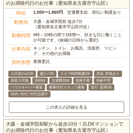
のお掃除代行のお仕事（愛知県名古屋市守山区）
1,500〜1,860円
、交通費支給、前払い制度あり
時給
大森・金城学院前 徒歩7分
勤務地
（愛知県名古屋市守山区付近）
8時～20時の間で1時間〜、好きな日に働くこと
勤務時間
が可能です。(候補の日時から選択)
キッチン、トイレ、お風呂、洗面所、リビン
仕事内容
グ、その他のお掃除
業務委託
契約形態
土日祝のみOK
週1〜OK
スキマ時間勤務OK
昇給･昇格あり
高収入可能
高時給
交通費支給
資格不要
年齢不問
ハウスキーパー募集
家事代行スタッフ募集
直行･直帰OK
30代･40代･50代活躍中
この求人の詳細を見る
大森・金城学院前駅から徒歩10分！2LDKマンションで
のお掃除代行のお仕事（愛知県名古屋市守山区）