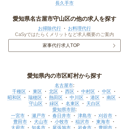
長久手市
愛知県名古屋市守山区の他の求人を探す
お掃除代行
お料理代行
CaSyではたらくメリットなど求人概要のご案内
家事代行求人TOP
愛知県内の市区町村から探す
名古屋市
:
千種区
東区
北区
西区
中村区
中区
昭和区
瑞穂区
熱田区
中川区
港区
南区
守山区
緑区
名東区
天白区
愛知県市部
:
一宮市
瀬戸市
春日井市
津島市
刈谷市
豊田市
犬山市
小牧市
稲沢市
東海市
大府市
知多市
尾張旭市
岩倉市
豊明市