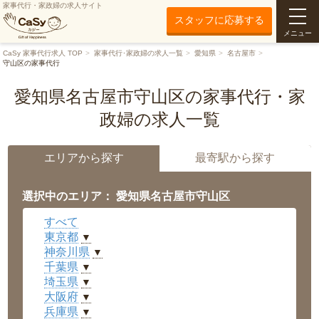
家事代行・家政婦の求人サイト
スタッフに応募する
メニュー
CaSy 家事代行求人 TOP
家事代行･家政婦の求人一覧
愛知県
名古屋市
守山区の家事代行
愛知県名古屋市守山区の家事代行・家
政婦の求人一覧
エリアから探す
最寄駅から探す
選択中のエリア： 愛知県名古屋市守山区
すべて
東京都
▼
神奈川県
▼
千葉県
▼
埼玉県
▼
大阪府
▼
兵庫県
▼