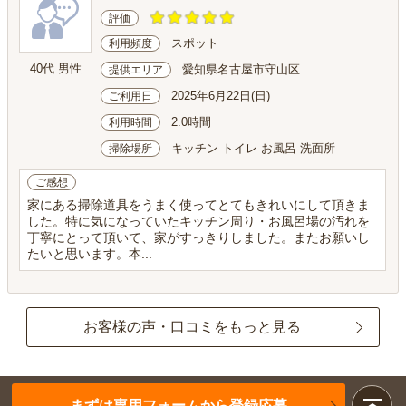
評価
スポット
利用頻度
40代 男性
愛知県名古屋市守山区
提供エリア
2025年6月22日(日)
ご利用日
2.0時間
利用時間
キッチン トイレ お風呂 洗面所
掃除場所
ご感想
家にある掃除道具をうまく使ってとてもきれいにして頂きま
した。特に気になっていたキッチン周り・お風呂場の汚れを
丁寧にとって頂いて、家がすっきりしました。またお願いし
たいと思います。本...
お客様の声・口コミをもっと見る
まずは専用フォームから登録応募