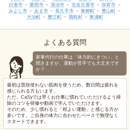
日進市
愛西市
清須市
北名古屋市
弥富市
みよし市
あま市
長久手市
東郷町
豊山町
大治町
蟹江町
飛島村
東浦町
よくある質問
家事代行の仕事は「体力的にきつい」と
聞きますが、運動が苦手でも大丈夫です
か？
最初は普段使わない筋肉を使うため、数日間は疲れを
感じられる方もいます。
ただ、CaSyでは早くお仕事に慣れていただけるよう掃
除のコツを研修や動画で学んでいただけます。
そのため、少し慣れると「程よい運動」と感じる方が
多いです。ご自身の体力に合わせたペースで無理なく
スタートできます。