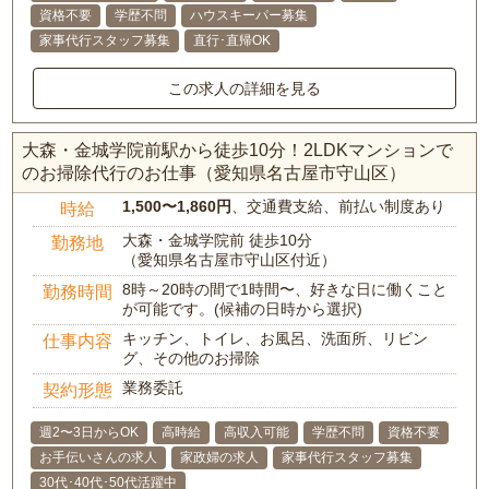
資格不要
学歴不問
ハウスキーパー募集
家事代行スタッフ募集
直行･直帰OK
この求人の詳細を見る
大森・金城学院前駅から徒歩10分！2LDKマンションで
のお掃除代行のお仕事（愛知県名古屋市守山区）
1,500〜1,860円
、交通費支給、前払い制度あり
時給
大森・金城学院前 徒歩10分
勤務地
（愛知県名古屋市守山区付近）
8時～20時の間で1時間〜、好きな日に働くこと
勤務時間
が可能です。(候補の日時から選択)
キッチン、トイレ、お風呂、洗面所、リビン
仕事内容
グ、その他のお掃除
業務委託
契約形態
週2〜3日からOK
高時給
高収入可能
学歴不問
資格不要
お手伝いさんの求人
家政婦の求人
家事代行スタッフ募集
30代･40代･50代活躍中