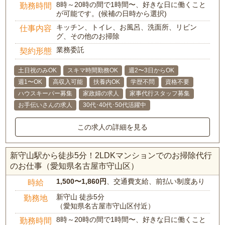
8時～20時の間で1時間〜、好きな日に働くこと
勤務時間
が可能です。(候補の日時から選択)
キッチン、トイレ、お風呂、洗面所、リビン
仕事内容
グ、その他のお掃除
業務委託
契約形態
土日祝のみOK
スキマ時間勤務OK
週2〜3日からOK
週1〜OK
高収入可能
扶養内OK
学歴不問
資格不要
ハウスキーパー募集
家政婦の求人
家事代行スタッフ募集
お手伝いさんの求人
30代･40代･50代活躍中
この求人の詳細を見る
新守山駅から徒歩5分！2LDKマンションでのお掃除代行
のお仕事（愛知県名古屋市守山区）
1,500〜1,860円
、交通費支給、前払い制度あり
時給
新守山 徒歩5分
勤務地
（愛知県名古屋市守山区付近）
8時～20時の間で1時間〜、好きな日に働くこと
勤務時間