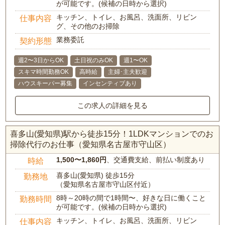
が可能です。(候補の日時から選択)
キッチン、トイレ、お風呂、洗面所、リビン
仕事内容
グ、その他のお掃除
業務委託
契約形態
週2〜3日からOK
土日祝のみOK
週1〜OK
スキマ時間勤務OK
高時給
主婦･主夫歓迎
ハウスキーパー募集
インセンティブあり
この求人の詳細を見る
喜多山(愛知県)駅から徒歩15分！1LDKマンションでのお
掃除代行のお仕事（愛知県名古屋市守山区）
1,500〜1,860円
、交通費支給、前払い制度あり
時給
喜多山(愛知県) 徒歩15分
勤務地
（愛知県名古屋市守山区付近）
8時～20時の間で1時間〜、好きな日に働くこと
勤務時間
が可能です。(候補の日時から選択)
キッチン、トイレ、お風呂、洗面所、リビン
仕事内容