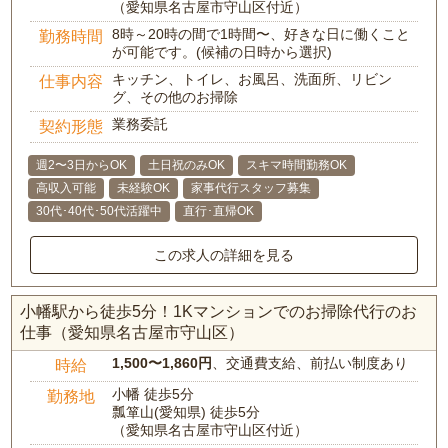
（愛知県名古屋市守山区付近）
8時～20時の間で1時間〜、好きな日に働くこと
勤務時間
が可能です。(候補の日時から選択)
キッチン、トイレ、お風呂、洗面所、リビン
仕事内容
グ、その他のお掃除
業務委託
契約形態
週2〜3日からOK
土日祝のみOK
スキマ時間勤務OK
高収入可能
未経験OK
家事代行スタッフ募集
30代･40代･50代活躍中
直行･直帰OK
この求人の詳細を見る
小幡駅から徒歩5分！1Kマンションでのお掃除代行のお
仕事（愛知県名古屋市守山区）
1,500〜1,860円
、交通費支給、前払い制度あり
時給
小幡 徒歩5分
勤務地
瓢箪山(愛知県) 徒歩5分
（愛知県名古屋市守山区付近）