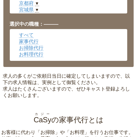
京都府
▼
宮城県
▼
愛知県
▼
福井県
▼
選択中の職種：———
岡山県
▼
すべて
広島県
▼
家事代行
沖縄県
▼
お掃除代行
お料理代行
求人の多くがご依頼日当日に確定してしまいますので、以
下の求人情報は、実例として御覧ください。
求人はたくさんございますので、ぜひキャスト登録よろし
くお願いします。
カジー
CaSy
の家事代行とは
お客様に代わり「
お掃除
」や「
お料理
」を行うお仕事です。