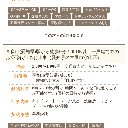
週2〜3日からOK
週1〜OK
高収入可能
昇給･昇格あり
扶養内OK
交通費支給
学歴不問
お手伝いさんの求人
家事代行スタッフ募集
家政婦の求人
インセンティブあり
この求人の詳細を見る
喜多山(愛知県)駅から徒歩8分！4LDK以上一戸建てでの
お掃除代行のお仕事（愛知県名古屋市守山区）
1,500〜1,860円
、交通費支給、前払い制度あり
時給
喜多山(愛知県) 徒歩8分
勤務地
（愛知県名古屋市守山区付近）
8時～20時の間で1時間〜、好きな日に働くこと
勤務時間
が可能です。(候補の日時から選択)
キッチン、トイレ、お風呂、洗面所、リビン
仕事内容
グ、その他のお掃除
業務委託
契約形態
スキマ時間勤務OK
交通費支給
高収入可能
高時給