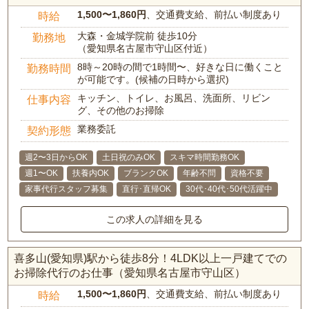
1,500〜1,860円
、交通費支給、前払い制度あり
時給
大森・金城学院前 徒歩10分
勤務地
（愛知県名古屋市守山区付近）
8時～20時の間で1時間〜、好きな日に働くこと
勤務時間
が可能です。(候補の日時から選択)
キッチン、トイレ、お風呂、洗面所、リビン
仕事内容
グ、その他のお掃除
業務委託
契約形態
週2〜3日からOK
土日祝のみOK
スキマ時間勤務OK
週1〜OK
扶養内OK
ブランクOK
年齢不問
資格不要
家事代行スタッフ募集
直行･直帰OK
30代･40代･50代活躍中
この求人の詳細を見る
喜多山(愛知県)駅から徒歩8分！4LDK以上一戸建てでの
お掃除代行のお仕事（愛知県名古屋市守山区）
1,500〜1,860円
、交通費支給、前払い制度あり
時給