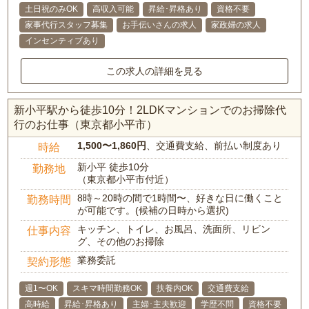
土日祝のみOK
高収入可能
昇給･昇格あり
資格不要
家事代行スタッフ募集
お手伝いさんの求人
家政婦の求人
インセンティブあり
この求人の詳細を見る
新小平駅から徒歩10分！2LDKマンションでのお掃除代
行のお仕事（東京都小平市）
1,500〜1,860円
、交通費支給、前払い制度あり
時給
新小平 徒歩10分
勤務地
（東京都小平市付近）
8時～20時の間で1時間〜、好きな日に働くこと
勤務時間
が可能です。(候補の日時から選択)
キッチン、トイレ、お風呂、洗面所、リビン
仕事内容
グ、その他のお掃除
業務委託
契約形態
週1〜OK
スキマ時間勤務OK
扶養内OK
交通費支給
高時給
昇給･昇格あり
主婦･主夫歓迎
学歴不問
資格不要