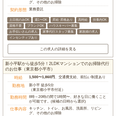
グ、その他のお掃除
業務委託
契約形態
土日祝のみOK
週1〜OK
昇給･昇格あり
高時給
扶養内OK
資格不要
ブランクOK
ハウスキーパー募集
お手伝いさんの求人
家事代行スタッフ募集
家政婦の求人
インセンティブあり
この求人の詳細を見る
新小平駅から徒歩5分！2LDKマンションでのお掃除代行
のお仕事（東京都小平市）
1,500〜1,860円
、交通費支給、前払い制度あり
時給
新小平 徒歩5分
勤務地
（東京都小平市付近）
8時～20時の間で1時間〜、好きな日に働くこと
勤務時間
が可能です。(候補の日時から選択)
キッチン、トイレ、お風呂、洗面所、リビン
仕事内容
グ、その他のお掃除