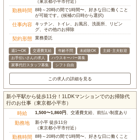
（東京都小平市付近）
8時～20時の間で1時間〜、好きな日に働くこと
勤務時間
が可能です。(候補の日時から選択)
キッチン、トイレ、お風呂、洗面所、リビン
仕事内容
グ、その他のお掃除
業務委託
契約形態
週1〜OK
交通費支給
年齢不問
未経験OK
主婦･主夫歓迎
お手伝いさんの求人
ハウスキーパー募集
家事代行スタッフ募集
シフト自由
この求人の詳細を見る
新小平駅から徒歩11分！1LDKマンションでのお掃除代
行のお仕事（東京都小平市）
1,500〜1,860円
、交通費支給、前払い制度あり
時給
新小平 徒歩11分
勤務地
（東京都小平市付近）
8時～20時の間で1時間〜、好きな日に働くこと
勤務時間