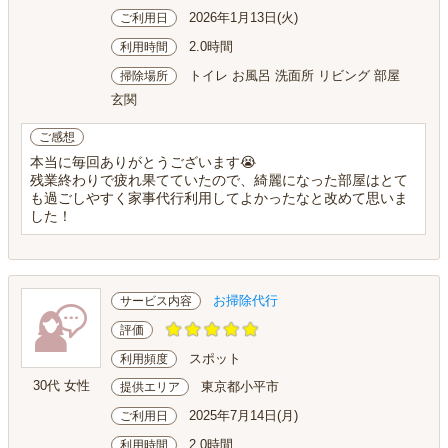
2026年1月13日(火)
ご利用日
2.0時間
利用時間
トイレ お風呂 洗面所 リビング 部屋
掃除場所
玄関
ご感想
本当に毎回ありがとうございます😭
残業終わりで疲れ果てていたので、綺麗になった部屋はとて
も過ごしやすく家事代行利用してよかったなと改めて思いま
した！
お掃除代行
サービス内容
評価
スポット
利用頻度
30代 女性
東京都小平市
提供エリア
2025年7月14日(月)
ご利用日
2.0時間
利用時間