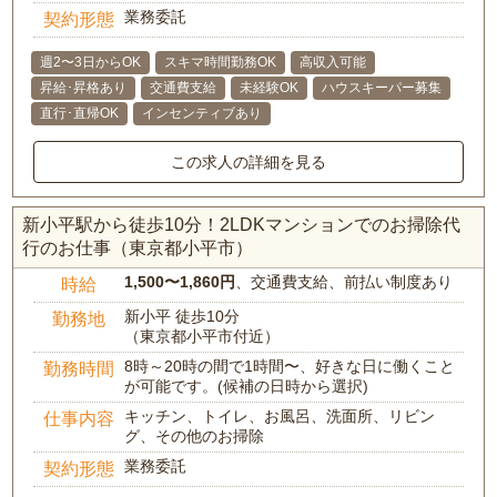
業務委託
契約形態
週2〜3日からOK
スキマ時間勤務OK
高収入可能
昇給･昇格あり
交通費支給
未経験OK
ハウスキーパー募集
直行･直帰OK
インセンティブあり
この求人の詳細を見る
新小平駅から徒歩10分！2LDKマンションでのお掃除代
行のお仕事（東京都小平市）
1,500〜1,860円
、交通費支給、前払い制度あり
時給
新小平 徒歩10分
勤務地
（東京都小平市付近）
8時～20時の間で1時間〜、好きな日に働くこと
勤務時間
が可能です。(候補の日時から選択)
キッチン、トイレ、お風呂、洗面所、リビン
仕事内容
グ、その他のお掃除
業務委託
契約形態