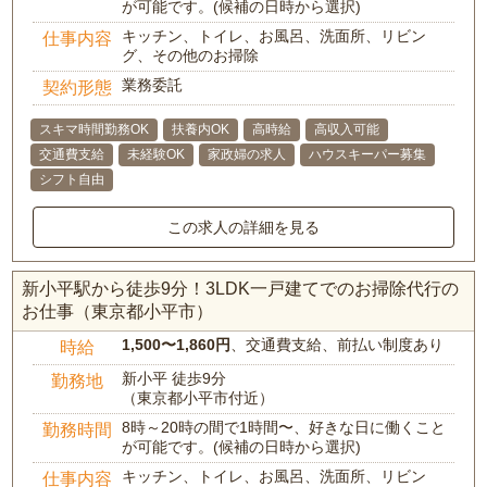
が可能です。(候補の日時から選択)
キッチン、トイレ、お風呂、洗面所、リビン
仕事内容
グ、その他のお掃除
業務委託
契約形態
スキマ時間勤務OK
扶養内OK
高時給
高収入可能
交通費支給
未経験OK
家政婦の求人
ハウスキーパー募集
シフト自由
この求人の詳細を見る
新小平駅から徒歩9分！3LDK一戸建てでのお掃除代行の
お仕事（東京都小平市）
1,500〜1,860円
、交通費支給、前払い制度あり
時給
新小平 徒歩9分
勤務地
（東京都小平市付近）
8時～20時の間で1時間〜、好きな日に働くこと
勤務時間
が可能です。(候補の日時から選択)
キッチン、トイレ、お風呂、洗面所、リビン
仕事内容