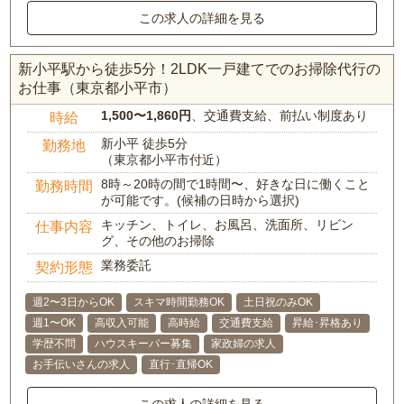
この求人の詳細を見る
新小平駅から徒歩5分！2LDK一戸建てでのお掃除代行の
お仕事（東京都小平市）
1,500〜1,860円
、交通費支給、前払い制度あり
時給
新小平 徒歩5分
勤務地
（東京都小平市付近）
8時～20時の間で1時間〜、好きな日に働くこと
勤務時間
が可能です。(候補の日時から選択)
キッチン、トイレ、お風呂、洗面所、リビン
仕事内容
グ、その他のお掃除
業務委託
契約形態
週2〜3日からOK
スキマ時間勤務OK
土日祝のみOK
週1〜OK
高収入可能
高時給
交通費支給
昇給･昇格あり
学歴不問
ハウスキーパー募集
家政婦の求人
お手伝いさんの求人
直行･直帰OK
この求人の詳細を見る