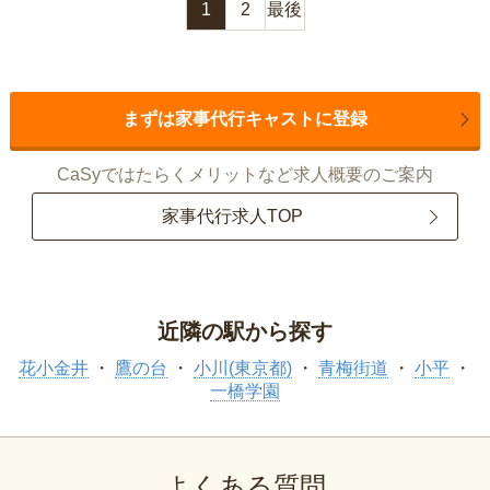
1
2
最後
まずは家事代行キャストに登録
CaSyではたらくメリットなど求人概要のご案内
家事代行求人TOP
近隣の駅から探す
花小金井
鷹の台
小川(東京都)
青梅街道
小平
一橋学園
よくある質問