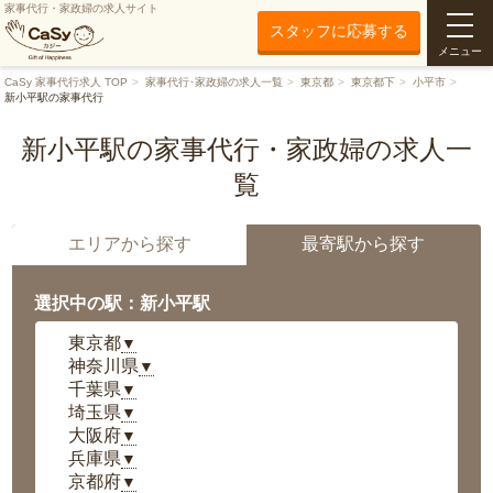
家事代行・家政婦の求人サイト
スタッフに応募する
メニュー
CaSy 家事代行求人 TOP
家事代行･家政婦の求人一覧
東京都
東京都下
小平市
新小平駅の家事代行
新小平駅の家事代行・家政婦の求人一
覧
エリアから探す
最寄駅から探す
選択中の駅：新小平駅
東京都
▼
神奈川県
▼
千葉県
▼
埼玉県
▼
大阪府
▼
兵庫県
▼
京都府
▼