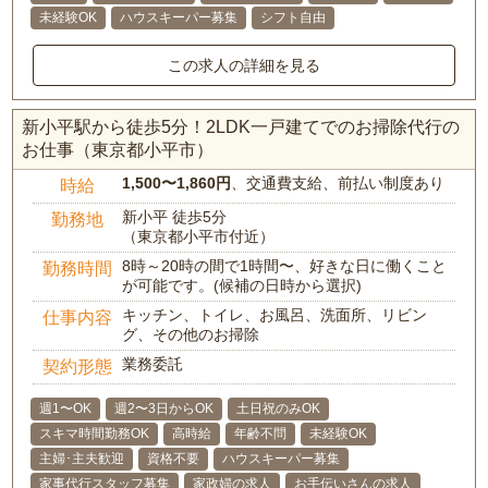
未経験OK
ハウスキーパー募集
シフト自由
この求人の詳細を見る
新小平駅から徒歩5分！2LDK一戸建てでのお掃除代行の
お仕事（東京都小平市）
1,500〜1,860円
、交通費支給、前払い制度あり
時給
新小平 徒歩5分
勤務地
（東京都小平市付近）
8時～20時の間で1時間〜、好きな日に働くこと
勤務時間
が可能です。(候補の日時から選択)
キッチン、トイレ、お風呂、洗面所、リビン
仕事内容
グ、その他のお掃除
業務委託
契約形態
週1〜OK
週2〜3日からOK
土日祝のみOK
スキマ時間勤務OK
高時給
年齢不問
未経験OK
主婦･主夫歓迎
資格不要
ハウスキーパー募集
家事代行スタッフ募集
家政婦の求人
お手伝いさんの求人