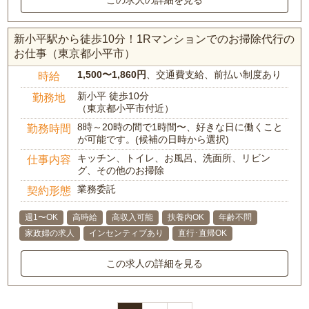
新小平駅から徒歩10分！1Rマンションでのお掃除代行の
お仕事（東京都小平市）
1,500〜1,860円
、交通費支給、前払い制度あり
時給
新小平 徒歩10分
勤務地
（東京都小平市付近）
8時～20時の間で1時間〜、好きな日に働くこと
勤務時間
が可能です。(候補の日時から選択)
キッチン、トイレ、お風呂、洗面所、リビン
仕事内容
グ、その他のお掃除
業務委託
契約形態
週1〜OK
高時給
高収入可能
扶養内OK
年齢不問
家政婦の求人
インセンティブあり
直行･直帰OK
この求人の詳細を見る