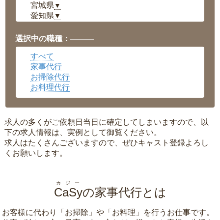
宮城県
▼
愛知県
▼
福井県
▼
岡山県
▼
選択中の職種：———
広島県
▼
すべて
沖縄県
▼
家事代行
お掃除代行
お料理代行
求人の多くがご依頼日当日に確定してしまいますので、以
下の求人情報は、実例として御覧ください。
求人はたくさんございますので、ぜひキャスト登録よろし
くお願いします。
カジー
CaSy
の家事代行とは
お客様に代わり「
お掃除
」や「
お料理
」を行うお仕事です。