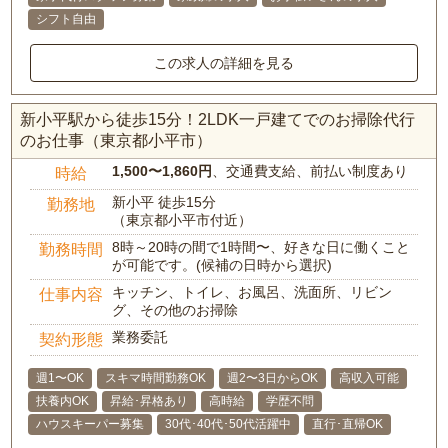
シフト自由
この求人の詳細を見る
新小平駅から徒歩15分！2LDK一戸建てでのお掃除代行
のお仕事（東京都小平市）
1,500〜1,860円
、交通費支給、前払い制度あり
時給
新小平 徒歩15分
勤務地
（東京都小平市付近）
8時～20時の間で1時間〜、好きな日に働くこと
勤務時間
が可能です。(候補の日時から選択)
キッチン、トイレ、お風呂、洗面所、リビン
仕事内容
グ、その他のお掃除
業務委託
契約形態
週1〜OK
スキマ時間勤務OK
週2〜3日からOK
高収入可能
扶養内OK
昇給･昇格あり
高時給
学歴不問
ハウスキーパー募集
30代･40代･50代活躍中
直行･直帰OK