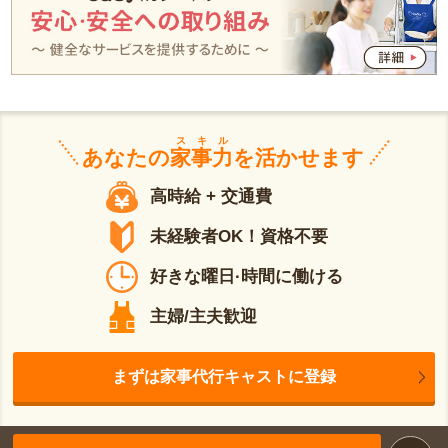
スキル
あなたの
家事力
を活かせます
高時給 + 交通費
未経験者OK！資格不要
好きな曜日·時間に働ける
主婦/主夫歓迎
まずは家事代行キャストに登録