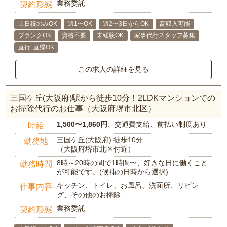
業務委託
契約形態
土日祝のみOK
週1〜OK
週2〜3日からOK
高収入可能
ブランクOK
資格不要
未経験OK
家事代行スタッフ募集
直行･直帰OK
この求人の詳細を見る
三国ケ丘(大阪府)駅から徒歩10分！2LDKマンションでの
お掃除代行のお仕事（大阪府堺市北区）
1,500〜1,860円
、交通費支給、前払い制度あり
時給
三国ケ丘(大阪府) 徒歩10分
勤務地
（大阪府堺市北区付近）
8時～20時の間で1時間〜、好きな日に働くこと
勤務時間
が可能です。(候補の日時から選択)
キッチン、トイレ、お風呂、洗面所、リビン
仕事内容
グ、その他のお掃除
業務委託
契約形態