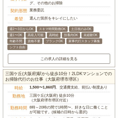
グ、その他のお掃除
業務委託
契約形態
選んだ箇所をキレイにしたい
希望
週2〜3日からOK
スキマ時間勤務OK
土日祝のみOK
週1〜OK
高収入可能
高時給
扶養内OK
未経験OK
年齢不問
資格不要
ブランクOK
家事代行スタッフ募集
シフト自由
この求人の詳細を見る
三国ケ丘(大阪府)駅から徒歩10分！2LDKマンションでの
お掃除代行のお仕事（大阪府堺市堺区）
1,500〜1,860円
、交通費支給、前払い制度あり
時給
三国ケ丘(大阪府) 徒歩10分
勤務地
（大阪府堺市堺区付近）
8時～20時の間で1時間〜、好きな日に働くこと
勤務時間
が可能です。(候補の日時から選択)