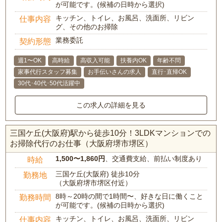
が可能です。(候補の日時から選択)
キッチン、トイレ、お風呂、洗面所、リビン
仕事内容
グ、その他のお掃除
業務委託
契約形態
週1〜OK
高時給
高収入可能
扶養内OK
年齢不問
家事代行スタッフ募集
お手伝いさんの求人
直行･直帰OK
30代･40代･50代活躍中
この求人の詳細を見る
三国ケ丘(大阪府)駅から徒歩10分！3LDKマンションでの
お掃除代行のお仕事（大阪府堺市堺区）
1,500〜1,860円
、交通費支給、前払い制度あり
時給
三国ケ丘(大阪府) 徒歩10分
勤務地
（大阪府堺市堺区付近）
8時～20時の間で1時間〜、好きな日に働くこと
勤務時間
が可能です。(候補の日時から選択)
キッチン、トイレ、お風呂、洗面所、リビン
仕事内容