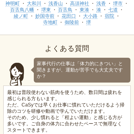
神明町
大和川
浅香山
高須神社
浅香
堺市
百舌鳥八幡
堺東
百舌鳥
東湊
湊
七道
綾ノ町
妙国寺前
花田口
大小路
宿院
寺地町
御陵前
堺
よくある質問
家事代行の仕事は「体力的にきつい」と
聞きますが、運動が苦手でも大丈夫です
か？
最初は普段使わない筋肉を使うため、数日間は疲れを
感じられる方もいます。
ただ、CaSyでは早くお仕事に慣れていただけるよう掃
除のコツを研修や動画で学んでいただけます。
そのため、少し慣れると「程よい運動」と感じる方が
多いです。ご自身の体力に合わせたペースで無理なく
スタートできます。