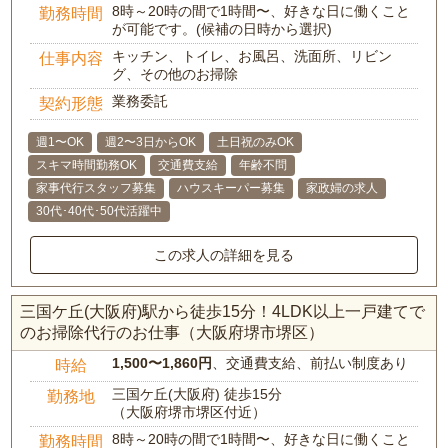
8時～20時の間で1時間〜、好きな日に働くこと
勤務時間
が可能です。(候補の日時から選択)
キッチン、トイレ、お風呂、洗面所、リビン
仕事内容
グ、その他のお掃除
業務委託
契約形態
週1〜OK
週2〜3日からOK
土日祝のみOK
スキマ時間勤務OK
交通費支給
年齢不問
家事代行スタッフ募集
ハウスキーパー募集
家政婦の求人
30代･40代･50代活躍中
この求人の詳細を見る
三国ケ丘(大阪府)駅から徒歩15分！4LDK以上一戸建てで
のお掃除代行のお仕事（大阪府堺市堺区）
1,500〜1,860円
、交通費支給、前払い制度あり
時給
三国ケ丘(大阪府) 徒歩15分
勤務地
（大阪府堺市堺区付近）
8時～20時の間で1時間〜、好きな日に働くこと
勤務時間