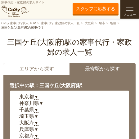
家事代行・家政婦の求人サイト
スタッフに応募する
メニュー
CaSy 家事代行求人 TOP
家事代行･家政婦の求人一覧
大阪府
堺市
堺区
三国ケ丘(大阪府)駅の家事代行
三国ケ丘(大阪府)駅の家事代行・家政
婦の求人一覧
エリアから探す
最寄駅から探す
選択中の駅：三国ケ丘(大阪府)駅
東京都
▼
神奈川県
▼
千葉県
▼
埼玉県
▼
大阪府
▼
兵庫県
▼
京都府
▼