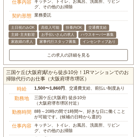
キッチン、トイレ、お風呂、洗面所、リビン
仕事内容
グ、その他のお掃除
業務委託
契約形態
土日祝のみOK
高収入可能
扶養内OK
交通費支給
主婦･主夫歓迎
お手伝いさんの求人
ハウスキーパー募集
家政婦の求人
家事代行スタッフ募集
インセンティブあり
この求人の詳細を見る
三国ケ丘(大阪府)駅から徒歩10分！1Rマンションでのお
掃除代行のお仕事（大阪府堺市堺区）
1,500〜1,860円
、交通費支給、前払い制度あり
時給
三国ケ丘(大阪府) 徒歩10分
勤務地
（大阪府堺市堺区付近）
8時～20時の間で1時間〜、好きな日に働くこと
勤務時間
が可能です。(候補の日時から選択)
キッチン、トイレ、お風呂、洗面所、リビン
仕事内容
グ、その他のお掃除