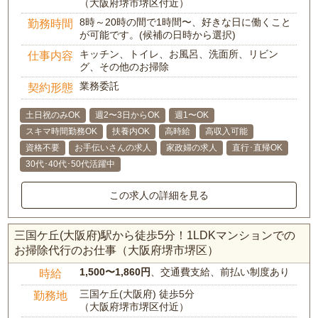
（大阪府堺市堺区付近）
8時～20時の間で1時間〜、好きな日に働くこと
勤務時間
が可能です。(候補の日時から選択)
キッチン、トイレ、お風呂、洗面所、リビン
仕事内容
グ、その他のお掃除
業務委託
契約形態
土日祝のみOK
週2〜3日からOK
週1〜OK
スキマ時間勤務OK
扶養内OK
高時給
高収入可能
資格不要
お手伝いさんの求人
家政婦の求人
直行･直帰OK
30代･40代･50代活躍中
この求人の詳細を見る
三国ケ丘(大阪府)駅から徒歩5分！1LDKマンションでの
お掃除代行のお仕事（大阪府堺市堺区）
1,500〜1,860円
、交通費支給、前払い制度あり
時給
三国ケ丘(大阪府) 徒歩5分
勤務地
（大阪府堺市堺区付近）