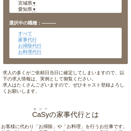
宮城県
▼
愛知県
▼
福井県
▼
岡山県
▼
選択中の職種：———
広島県
▼
すべて
沖縄県
▼
家事代行
お掃除代行
お料理代行
求人の多くがご依頼日当日に確定してしまいますので、以
下の求人情報は、実例として御覧ください。
求人はたくさんございますので、ぜひキャスト登録よろし
くお願いします。
カジー
CaSy
の家事代行とは
お客様に代わり「
お掃除
」や「
お料理
」を行うお仕事です。