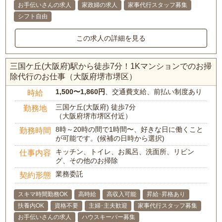
お手伝いさんの求人
家政婦の求人
家事代行スタッフ募集
シフト自由
この求人の詳細を見る
三国ケ丘(大阪府)駅から徒歩7分！1Kマンションでのお掃
除代行のお仕事（大阪府堺市堺区）
1,500〜1,860円
、交通費支給、前払い制度あり
時給
三国ケ丘(大阪府) 徒歩7分
勤務地
（大阪府堺市堺区付近）
8時～20時の間で1時間〜、好きな日に働くこと
勤務時間
が可能です。(候補の日時から選択)
キッチン、トイレ、お風呂、洗面所、リビン
仕事内容
グ、その他のお掃除
業務委託
契約形態
スキマ時間勤務OK
高時給
高収入可能
昇給･昇格あり
扶養内OK
資格不要
主婦･主夫歓迎
家事代行スタッフ募集
お手伝いさんの求人
ハウスキーパー募集