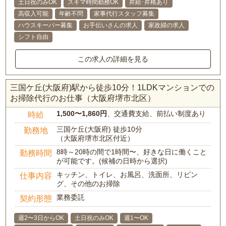
土日祝のみOK
スキマ時間勤務OK
昇給･昇格あり
高収入可能
年齢不問
家事代行スタッフ募集
ハウスキーパー募集
お手伝いさんの求人
家政婦の求人
シフト自由
この求人の詳細を見る
三国ケ丘(大阪府)駅から徒歩10分！1LDKマンションでの
お掃除代行のお仕事（大阪府堺市北区）
1,500〜1,860円
、交通費支給、前払い制度あり
時給
三国ケ丘(大阪府) 徒歩10分
勤務地
（大阪府堺市北区付近）
8時～20時の間で1時間〜、好きな日に働くこと
勤務時間
が可能です。(候補の日時から選択)
キッチン、トイレ、お風呂、洗面所、リビン
仕事内容
グ、その他のお掃除
業務委託
契約形態
週2〜3日からOK
土日祝のみOK
週1〜OK