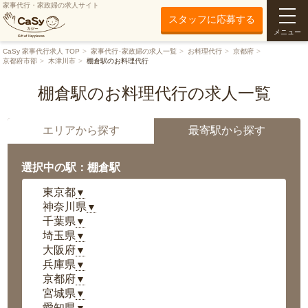
家事代行・家政婦の求人サイト
スタッフに応募する
メニュー
CaSy 家事代行求人 TOP
家事代行･家政婦の求人一覧
お料理代行
京都府
京都府市部
木津川市
棚倉駅のお料理代行
棚倉駅のお料理代行の求人一覧
エリアから探す
最寄駅から探す
選択中の駅：棚倉駅
東京都
▼
神奈川県
▼
千葉県
▼
埼玉県
▼
大阪府
▼
兵庫県
▼
京都府
▼
宮城県
▼
愛知県