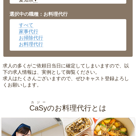
▼
福井県
▼
岡山県
▼
選択中の職種：お料理代行
広島県
▼
すべて
沖縄県
▼
家事代行
お掃除代行
お料理代行
求人の多くがご依頼日当日に確定してしまいますので、以
下の求人情報は、実例として御覧ください。
求人はたくさんございますので、ぜひキャスト登録よろし
くお願いします。
カジー
CaSy
のお料理代行とは