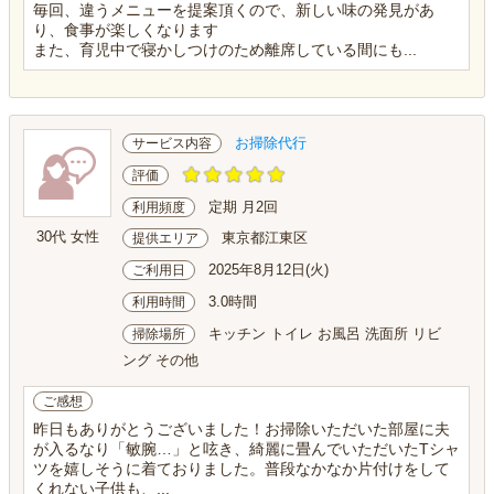
毎回、違うメニューを提案頂くので、新しい味の発見があ
り、食事が楽しくなります
また、育児中で寝かしつけのため離席している間にも...
お掃除代行
サービス内容
評価
定期 月2回
利用頻度
30代 女性
東京都江東区
提供エリア
2025年8月12日(火)
ご利用日
3.0時間
利用時間
キッチン トイレ お風呂 洗面所 リビ
掃除場所
ング その他
ご感想
昨日もありがとうございました！お掃除いただいた部屋に夫
が入るなり「敏腕…」と呟き、綺麗に畳んでいただいたTシャ
ツを嬉しそうに着ておりました。普段なかなか片付けをして
くれない子供も、...