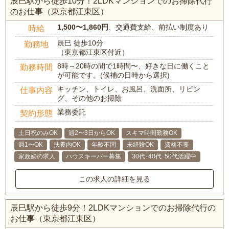
辰巳駅から徒歩10分！2LDKマンションでのお掃除代行
のお仕事（東京都江東区）
1,500〜1,860円
、交通費支給、前払い制度あり
時給
辰巳 徒歩10分
勤務地
（東京都江東区付近）
8時～20時の間で1時間〜、好きな日に働くこと
勤務時間
が可能です。(候補の日時から選択)
キッチン、トイレ、お風呂、洗面所、リビン
仕事内容
グ、その他のお掃除
業務委託
契約形態
土日祝のみOK
週2〜3日からOK
スキマ時間勤務OK
週1〜OK
扶養内OK
年齢不問
未経験OK
資格不要
家政婦の求人
ハウスキーパー募集
30代･40代･50代活躍中
この求人の詳細を見る
辰巳駅から徒歩9分！2LDKマンションでのお掃除代行の
お仕事（東京都江東区）