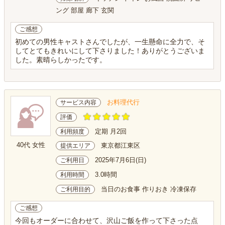
ング 部屋 廊下 玄関
ご感想
初めての男性キャストさんでしたが、一生懸命に全力で、そ
してとてもきれいにして下さりました！ありがとうございま
した。素晴らしかったです。
お料理代行
サービス内容
評価
定期 月2回
利用頻度
40代 女性
東京都江東区
提供エリア
2025年7月6日(日)
ご利用日
3.0時間
利用時間
当日のお食事 作りおき 冷凍保存
ご利用目的
ご感想
今回もオーダーに合わせて、沢山ご飯を作って下さった点