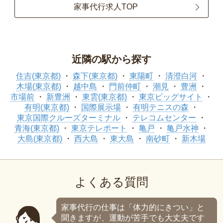
家事代行求人TOP
近隣の駅から探す
住吉(東京都)
森下(東京都)
東陽町
清澄白河
木場(東京都)
越中島
門前仲町
潮見
豊洲
市場前
新豊洲
東雲(東京都)
東京ビッグサイト
有明(東京都)
国際展示場
有明テニスの森
東京国際クルーズターミナル
テレコムセンター
青海(東京都)
東京テレポート
亀戸
亀戸水神
大島(東京都)
西大島
東大島
南砂町
新木場
よくある質問
家事代行の仕事は「体力的にきつい」と
聞きますが、運動が苦手でも大丈夫です