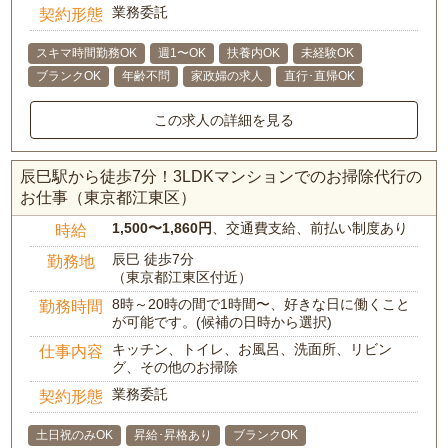
業務委託
契約形態
スキマ時間勤務OK
週1〜OK
扶養内OK
未経験OK
ブランクOK
年齢不問
家政婦の求人
直行･直帰OK
この求人の詳細を見る
辰巳駅から徒歩7分！3LDKマンションでのお掃除代行の
お仕事（東京都江東区）
1,500〜1,860円
、交通費支給、前払い制度あり
時給
辰巳 徒歩7分
勤務地
（東京都江東区付近）
8時～20時の間で1時間〜、好きな日に働くこと
勤務時間
が可能です。(候補の日時から選択)
キッチン、トイレ、お風呂、洗面所、リビン
仕事内容
グ、その他のお掃除
業務委託
契約形態
土日祝のみOK
昇給･昇格あり
ブランクOK