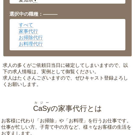
▼
福井県
▼
岡山県
▼
選択中の職種：———
広島県
▼
すべて
沖縄県
▼
家事代行
お掃除代行
お料理代行
求人の多くがご依頼日当日に確定してしまいますので、以
下の求人情報は、実例として御覧ください。
求人はたくさんございますので、ぜひキャスト登録よろし
くお願いします。
カジー
CaSy
の家事代行とは
お客様に代わり「
お掃除
」や「
お料理
」を行うお仕事です。
仕事が忙しい方、子育て中の方など、様々なお客様の生活を
お支えします。