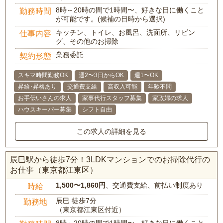
8時～20時の間で1時間〜、好きな日に働くこと
勤務時間
が可能です。(候補の日時から選択)
キッチン、トイレ、お風呂、洗面所、リビン
仕事内容
グ、その他のお掃除
業務委託
契約形態
スキマ時間勤務OK
週2〜3日からOK
週1〜OK
昇給･昇格あり
交通費支給
高収入可能
年齢不問
お手伝いさんの求人
家事代行スタッフ募集
家政婦の求人
ハウスキーパー募集
シフト自由
この求人の詳細を見る
辰巳駅から徒歩7分！3LDKマンションでのお掃除代行の
お仕事（東京都江東区）
1,500〜1,860円
、交通費支給、前払い制度あり
時給
辰巳 徒歩7分
勤務地
（東京都江東区付近）
8時～20時の間で1時間〜、好きな日に働くこと