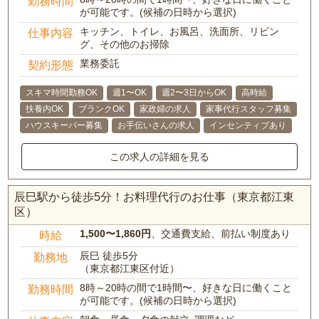
勤務時間
が可能です。(候補の日時から選択)
キッチン、トイレ、お風呂、洗面所、リビン
仕事内容
グ、その他のお掃除
業務委託
契約形態
スキマ時間勤務OK
週1〜OK
週2〜3日からOK
高時給
扶養内OK
ブランクOK
家政婦の求人
家事代行スタッフ募集
ハウスキーパー募集
お手伝いさんの求人
インセンティブあり
この求人の詳細を見る
辰巳駅から徒歩5分！お料理代行のお仕事（東京都江東
区）
1,500〜1,860円
、交通費支給、前払い制度あり
時給
辰巳 徒歩5分
勤務地
（東京都江東区付近）
8時～20時の間で1時間〜、好きな日に働くこと
勤務時間
が可能です。(候補の日時から選択)