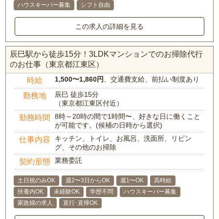
ハウスキーパー募集
シフト自由
この求人の詳細を見る
辰巳駅から徒歩15分！3LDKマンションでのお掃除代行
のお仕事（東京都江東区）
1,500〜1,860円
、交通費支給、前払い制度あり
時給
辰巳 徒歩15分
勤務地
（東京都江東区付近）
8時～20時の間で1時間〜、好きな日に働くこと
勤務時間
が可能です。(候補の日時から選択)
キッチン、トイレ、お風呂、洗面所、リビン
仕事内容
グ、その他のお掃除
業務委託
契約形態
土日祝のみOK
週2〜3日からOK
週1〜OK
高時給
扶養内OK
未経験OK
学歴不問
ハウスキーパー募集
家政婦の求人
直行･直帰OK