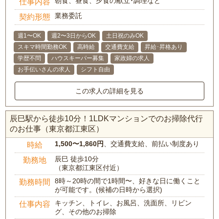
朝食、昼食、夕食の献立･調理など
仕事内容
業務委託
契約形態
週1〜OK
週2〜3日からOK
土日祝のみOK
スキマ時間勤務OK
高時給
交通費支給
昇給･昇格あり
学歴不問
ハウスキーパー募集
家政婦の求人
お手伝いさんの求人
シフト自由
この求人の詳細を見る
辰巳駅から徒歩10分！1LDKマンションでのお掃除代行
のお仕事（東京都江東区）
1,500〜1,860円
、交通費支給、前払い制度あり
時給
辰巳 徒歩10分
勤務地
（東京都江東区付近）
8時～20時の間で1時間〜、好きな日に働くこと
勤務時間
が可能です。(候補の日時から選択)
キッチン、トイレ、お風呂、洗面所、リビン
仕事内容
グ、その他のお掃除