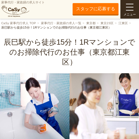
家事代行・家政婦の求人サイト
スタッフに応募する
メニュー
CaSy 家事代行求人 TOP
家事代行・家政婦の求人一覧
東京都
東京23区
江東区
辰巳駅から徒歩15分！1Rマンションでのお掃除代行のお仕事（東京都江東区）
辰巳駅から徒歩15分！1Rマンションで
のお掃除代行のお仕事（東京都江東
区）