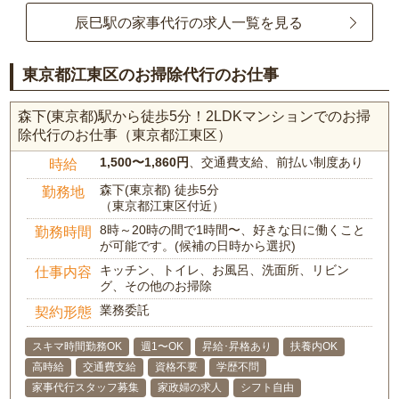
辰巳駅の家事代行の求人一覧を見る
東京都江東区のお掃除代行のお仕事
森下(東京都)駅から徒歩5分！2LDKマンションでのお掃
除代行のお仕事（東京都江東区）
1,500〜1,860円
、交通費支給、前払い制度あり
時給
森下(東京都) 徒歩5分
勤務地
（東京都江東区付近）
8時～20時の間で1時間〜、好きな日に働くこと
勤務時間
が可能です。(候補の日時から選択)
キッチン、トイレ、お風呂、洗面所、リビン
仕事内容
グ、その他のお掃除
業務委託
契約形態
スキマ時間勤務OK
週1〜OK
昇給･昇格あり
扶養内OK
高時給
交通費支給
資格不要
学歴不問
家事代行スタッフ募集
家政婦の求人
シフト自由