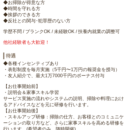
◆お掃除が得意な方
◆時間を守れる方
◆挨拶のできる方
◆反社との関与･犯罪歴のない方
学歴不問 / ブランクOK / 未経験OK / 扶養内就業の調整可
他社経験者も大歓迎！
待遇
◆各種インセンティブあり
・表彰制度を毎月実施（5千円〜1万円の報奨金を授与）
・友人紹介で、最大1万7000千円のボーナス付与
【お仕事開始前】
・説明会＆家事スキル学習
サービス実施の流れやシステムの説明、掃除や料理におけ
るアドバイスなどを元に研修を行います。
【お仕事開始後】
・スキルアップ研修：掃除の仕方、お客様とのコミュニケ
ーションの取り方など、さらに家事スキルを高める研修を
行います。(希望者のみ、随時開催)