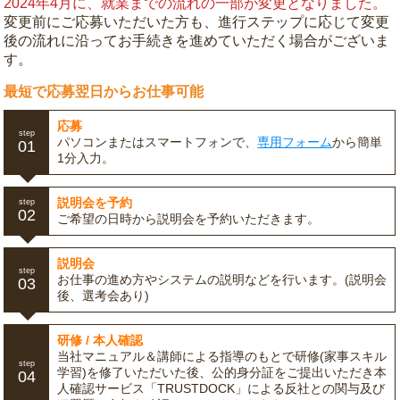
2024年4月に、就業までの流れの一部が変更となりました。
変更前にご応募いただいた方も、進行ステップに応じて変更
後の流れに沿ってお手続きを進めていただく場合がございま
す。
最短で応募翌日からお仕事可能
応募
step
パソコンまたはスマートフォンで、
専用フォーム
から簡単
01
1分入力。
説明会を予約
step
02
ご希望の日時から説明会を予約いただきます。
説明会
step
お仕事の進め方やシステムの説明などを行います。(説明会
03
後、選考会あり)
研修 / 本人確認
当社マニュアル＆講師による指導のもとで研修(家事スキル
step
学習)を修了いただいた後、公的身分証をご提出いただき本
04
人確認サービス「TRUSTDOCK」による反社との関与及び