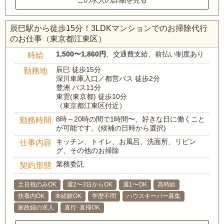
この求人の詳細を見る
辰巳駅から徒歩15分！3LDKマンションでのお掃除代行
のお仕事（東京都江東区）
1,500〜1,860円
、交通費支給、前払い制度あり
時給
辰巳 徒歩15分
勤務地
深川車庫入口／都営バス 徒歩2分
豊洲 バス11分
東雲(東京都) 徒歩10分
（東京都江東区付近）
8時～20時の間で1時間〜、好きな日に働くこと
勤務時間
が可能です。(候補の日時から選択)
キッチン、トイレ、お風呂、洗面所、リビン
仕事内容
グ、その他のお掃除
業務委託
契約形態
土日祝のみOK
週2〜3日からOK
週1〜OK
高時給
扶養内OK
未経験OK
学歴不問
ハウスキーパー募集
家政婦の求人
直行･直帰OK