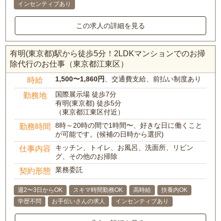
インセンティブあり
この求人の詳細を見る
有明(東京都)駅から徒歩5分！2LDKマンションでのお掃
除代行のお仕事（東京都江東区）
1,500〜1,860円
、交通費支給、前払い制度あり
時給
国際展示場 徒歩7分
勤務地
有明(東京都) 徒歩5分
（東京都江東区付近）
8時～20時の間で1時間〜、好きな日に働くこと
勤務時間
が可能です。(候補の日時から選択)
キッチン、トイレ、お風呂、洗面所、リビン
仕事内容
グ、その他のお掃除
業務委託
契約形態
週2〜3日からOK
スキマ時間勤務OK
高時給
扶養内OK
学歴不問
お手伝いさんの求人
インセンティブあり