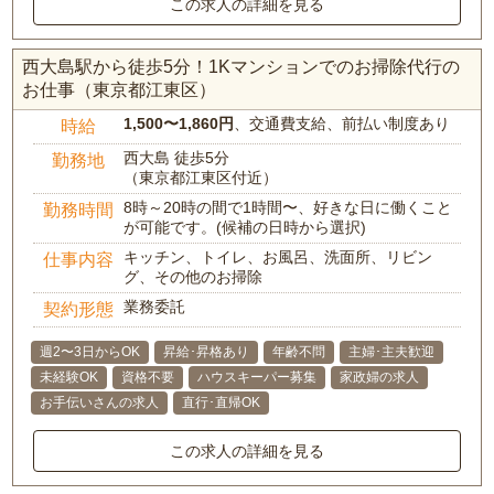
この求人の詳細を見る
西大島駅から徒歩5分！1Kマンションでのお掃除代行の
お仕事（東京都江東区）
1,500〜1,860円
、交通費支給、前払い制度あり
時給
西大島 徒歩5分
勤務地
（東京都江東区付近）
8時～20時の間で1時間〜、好きな日に働くこと
勤務時間
が可能です。(候補の日時から選択)
キッチン、トイレ、お風呂、洗面所、リビン
仕事内容
グ、その他のお掃除
業務委託
契約形態
週2〜3日からOK
昇給･昇格あり
年齢不問
主婦･主夫歓迎
未経験OK
資格不要
ハウスキーパー募集
家政婦の求人
お手伝いさんの求人
直行･直帰OK
この求人の詳細を見る