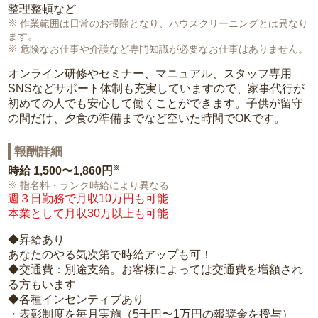
整理整頓など
作業範囲は日常のお掃除となり、ハウスクリーニングとは異なり
ます。
危険なお仕事や介護など専門知識が必要なお仕事はありません。
オンライン研修やセミナー、マニュアル、スタッフ専用
SNSなどサポート体制も充実していますので、家事代行が
初めての人でも安心して働くことができます。子供が留守
の間だけ、夕食の準備までなど空いた時間でOKです。
報酬詳細
※
時給
1,500〜1,860円
指名料・ランク時給により異なる
週３日勤務で月収10万円も可能
本業として月収30万以上も可能
◆昇給あり
あなたのやる気次第で時給アップも可！
◆交通費：別途支給。お客様によっては交通費を増額され
る方もいます
◆各種インセンティブあり
・表彰制度を毎月実施（5千円〜1万円の報奨金を授与）