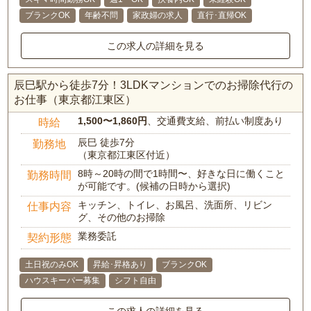
ブランクOK
年齢不問
家政婦の求人
直行･直帰OK
この求人の詳細を見る
辰巳駅から徒歩7分！3LDKマンションでのお掃除代行の
お仕事（東京都江東区）
1,500〜1,860円
、交通費支給、前払い制度あり
時給
辰巳 徒歩7分
勤務地
（東京都江東区付近）
8時～20時の間で1時間〜、好きな日に働くこと
勤務時間
が可能です。(候補の日時から選択)
キッチン、トイレ、お風呂、洗面所、リビン
仕事内容
グ、その他のお掃除
業務委託
契約形態
土日祝のみOK
昇給･昇格あり
ブランクOK
ハウスキーパー募集
シフト自由