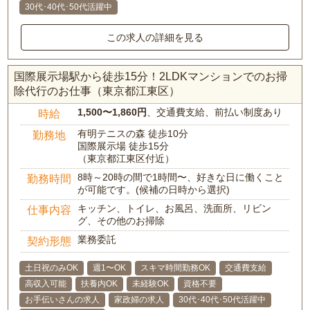
30代･40代･50代活躍中
この求人の詳細を見る
国際展示場駅から徒歩15分！2LDKマンションでのお掃
除代行のお仕事（東京都江東区）
1,500〜1,860円
、交通費支給、前払い制度あり
時給
有明テニスの森 徒歩10分
勤務地
国際展示場 徒歩15分
（東京都江東区付近）
8時～20時の間で1時間〜、好きな日に働くこと
勤務時間
が可能です。(候補の日時から選択)
キッチン、トイレ、お風呂、洗面所、リビン
仕事内容
グ、その他のお掃除
業務委託
契約形態
土日祝のみOK
週1〜OK
スキマ時間勤務OK
交通費支給
高収入可能
扶養内OK
未経験OK
資格不要
お手伝いさんの求人
家政婦の求人
30代･40代･50代活躍中