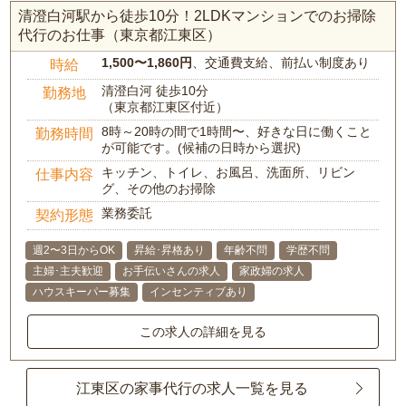
清澄白河駅から徒歩10分！2LDKマンションでのお掃除
代行のお仕事（東京都江東区）
1,500〜1,860円
、交通費支給、前払い制度あり
時給
清澄白河 徒歩10分
勤務地
（東京都江東区付近）
8時～20時の間で1時間〜、好きな日に働くこと
勤務時間
が可能です。(候補の日時から選択)
キッチン、トイレ、お風呂、洗面所、リビン
仕事内容
グ、その他のお掃除
業務委託
契約形態
週2〜3日からOK
昇給･昇格あり
年齢不問
学歴不問
主婦･主夫歓迎
お手伝いさんの求人
家政婦の求人
ハウスキーパー募集
インセンティブあり
この求人の詳細を見る
江東区の家事代行の求人一覧を見る