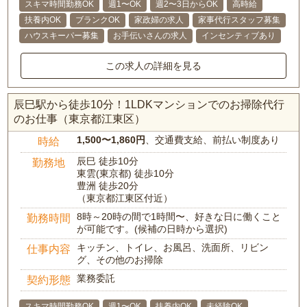
スキマ時間勤務OK
週1〜OK
週2〜3日からOK
高時給
扶養内OK
ブランクOK
家政婦の求人
家事代行スタッフ募集
ハウスキーパー募集
お手伝いさんの求人
インセンティブあり
この求人の詳細を見る
辰巳駅から徒歩10分！1LDKマンションでのお掃除代行
のお仕事（東京都江東区）
1,500〜1,860円
、交通費支給、前払い制度あり
時給
辰巳 徒歩10分
勤務地
東雲(東京都) 徒歩10分
豊洲 徒歩20分
（東京都江東区付近）
8時～20時の間で1時間〜、好きな日に働くこと
勤務時間
が可能です。(候補の日時から選択)
キッチン、トイレ、お風呂、洗面所、リビン
仕事内容
グ、その他のお掃除
業務委託
契約形態
スキマ時間勤務OK
週1〜OK
扶養内OK
未経験OK