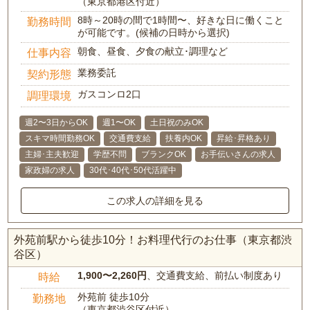
（東京都港区付近）
8時～20時の間で1時間〜、好きな日に働くこと
勤務時間
が可能です。(候補の日時から選択)
朝食、昼食、夕食の献立･調理など
仕事内容
業務委託
契約形態
ガスコンロ2口
調理環境
週2〜3日からOK
週1〜OK
土日祝のみOK
スキマ時間勤務OK
交通費支給
扶養内OK
昇給･昇格あり
主婦･主夫歓迎
学歴不問
ブランクOK
お手伝いさんの求人
家政婦の求人
30代･40代･50代活躍中
この求人の詳細を見る
外苑前駅から徒歩10分！お料理代行のお仕事（東京都渋
谷区）
1,900〜2,260円
、交通費支給、前払い制度あり
時給
外苑前 徒歩10分
勤務地
（東京都渋谷区付近）