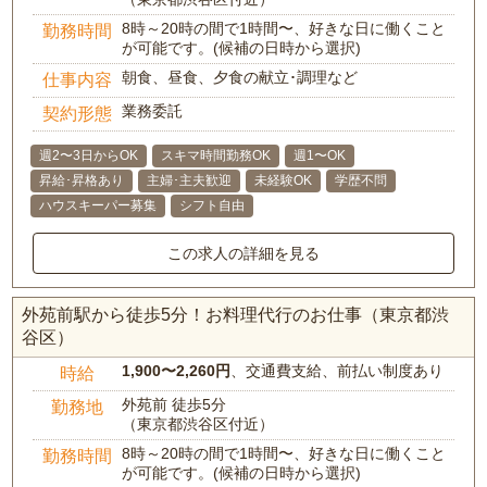
8時～20時の間で1時間〜、好きな日に働くこと
勤務時間
が可能です。(候補の日時から選択)
朝食、昼食、夕食の献立･調理など
仕事内容
業務委託
契約形態
週2〜3日からOK
スキマ時間勤務OK
週1〜OK
昇給･昇格あり
主婦･主夫歓迎
未経験OK
学歴不問
ハウスキーパー募集
シフト自由
この求人の詳細を見る
外苑前駅から徒歩5分！お料理代行のお仕事（東京都渋
谷区）
1,900〜2,260円
、交通費支給、前払い制度あり
時給
外苑前 徒歩5分
勤務地
（東京都渋谷区付近）
8時～20時の間で1時間〜、好きな日に働くこと
勤務時間
が可能です。(候補の日時から選択)