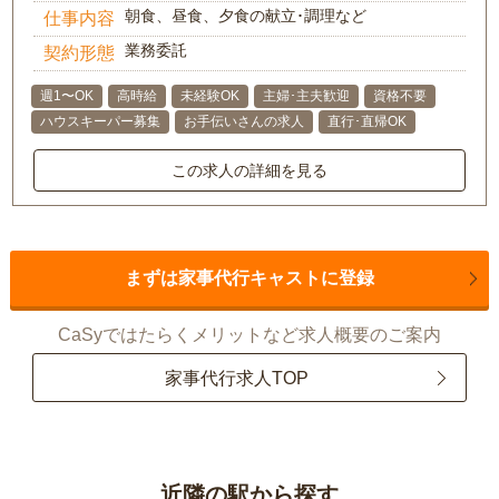
朝食、昼食、夕食の献立･調理など
仕事内容
業務委託
契約形態
週1〜OK
高時給
未経験OK
主婦･主夫歓迎
資格不要
ハウスキーパー募集
お手伝いさんの求人
直行･直帰OK
この求人の詳細を見る
まずは家事代行キャストに登録
CaSyではたらくメリットなど求人概要のご案内
家事代行求人TOP
近隣の駅から探す