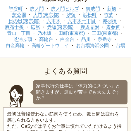
神谷町
虎ノ門
虎ノ門ヒルズ
御成門
新橋
芝公園
大門(東京都)
汐留
浜松町
竹芝
日の出(東京都)
六本木
六本木一丁目
赤羽橋
麻布十番
広尾
赤坂(東京都)
赤坂見附
表参道
青山一丁目
乃木坂
田町(東京都)
三田(東京都)
芝浦ふ頭
高輪台
白金台
品川
泉岳寺
白金高輪
高輪ゲートウェイ
お台場海浜公園
台場
よくある質問
家事代行の仕事は「体力的にきつい」と
聞きますが、運動が苦手でも大丈夫です
か？
最初は普段使わない筋肉を使うため、数日間は疲れを
感じられる方もいます。
ただ、CaSyでは早くお仕事に慣れていただけるよう掃