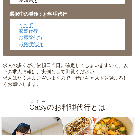
▼
福井県
▼
岡山県
▼
選択中の職種：お料理代行
広島県
▼
すべて
沖縄県
▼
家事代行
お掃除代行
お料理代行
求人の多くがご依頼日当日に確定してしまいますので、以
下の求人情報は、実例として御覧ください。
求人はたくさんございますので、ぜひキャスト登録よろし
くお願いします。
カジー
CaSy
のお料理代行とは