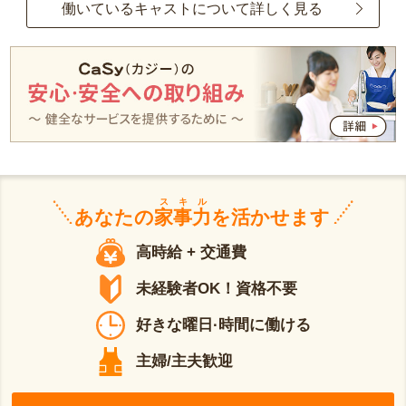
働いているキャストについて詳しく見る
スキル
あなたの
家事力
を活かせます
高時給 + 交通費
未経験者OK！資格不要
好きな曜日·時間に働ける
主婦/主夫歓迎