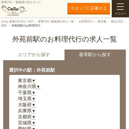
家事代行・家政婦の求人サイト
スタッフに応募する
メニュー
CaSy 家事代行求人 TOP
家事代行･家政婦の求人一覧
お料理代行
東京都
東京23区
港区
外苑前駅のお料理代行
外苑前駅のお料理代行の求人一覧
エリアから探す
最寄駅から探す
選択中の駅：外苑前駅
東京都
▼
神奈川県
▼
千葉県
▼
埼玉県
▼
大阪府
▼
兵庫県
▼
京都府
▼
宮城県
▼
愛知県