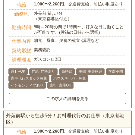
1,900〜2,260円
、交通費支給、前払い制度あり
時給
外苑前 徒歩7分
勤務地
（東京都港区付近）
8時～20時の間で1時間〜、好きな日に働くこと
勤務時間
が可能です。(候補の日時から選択)
朝食、昼食、夕食の献立･調理など
仕事内容
業務委託
契約形態
ガスコンロ3口
調理環境
週1〜OK
昇給･昇格あり
高時給
主婦･主夫歓迎
学歴不問
家事代行スタッフ募集
ハウスキーパー募集
インセンティブあり
直行･直帰OK
この求人の詳細を見る
外苑前駅から徒歩5分！お料理代行のお仕事（東京都港
区）
1,900〜2,260円
、交通費支給、前払い制度あり
時給