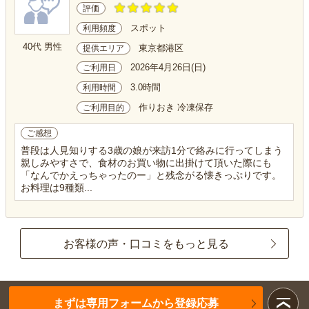
評価
スポット
利用頻度
40代 男性
東京都港区
提供エリア
2026年4月26日(日)
ご利用日
3.0時間
利用時間
作りおき 冷凍保存
ご利用目的
ご感想
普段は人見知りする3歳の娘が来訪1分で絡みに行ってしまう
親しみやすさで、食材のお買い物に出掛けて頂いた際にも
「なんでかえっちゃったのー」と残念がる懐きっぷりです。
お料理は9種類...
お客様の声・口コミをもっと見る
まずは専用フォームから登録応募