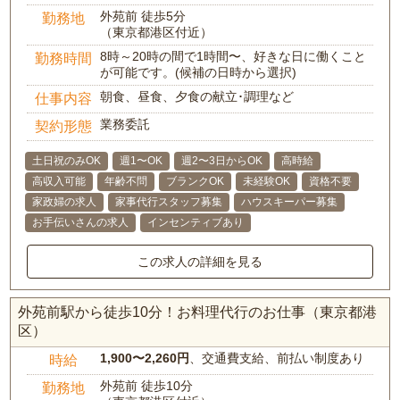
外苑前 徒歩5分
勤務地
（東京都港区付近）
8時～20時の間で1時間〜、好きな日に働くこと
勤務時間
が可能です。(候補の日時から選択)
朝食、昼食、夕食の献立･調理など
仕事内容
業務委託
契約形態
土日祝のみOK
週1〜OK
週2〜3日からOK
高時給
高収入可能
年齢不問
ブランクOK
未経験OK
資格不要
家政婦の求人
家事代行スタッフ募集
ハウスキーパー募集
お手伝いさんの求人
インセンティブあり
この求人の詳細を見る
外苑前駅から徒歩10分！お料理代行のお仕事（東京都港
区）
1,900〜2,260円
、交通費支給、前払い制度あり
時給
外苑前 徒歩10分
勤務地