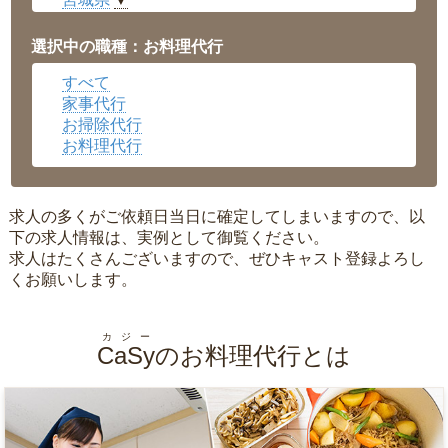
▼
愛知県
▼
福井県
▼
選択中の職種：お料理代行
岡山県
▼
すべて
広島県
▼
家事代行
沖縄県
▼
お掃除代行
お料理代行
求人の多くがご依頼日当日に確定してしまいますので、以
下の求人情報は、実例として御覧ください。
求人はたくさんございますので、ぜひキャスト登録よろし
くお願いします。
カジー
CaSy
のお料理代行とは