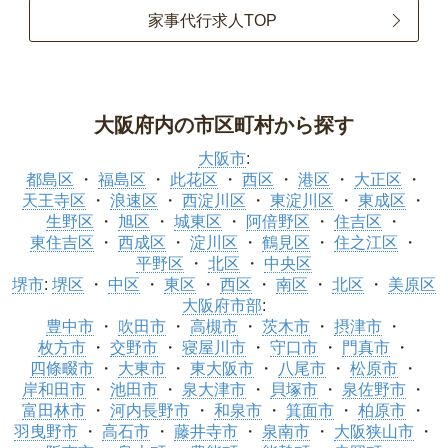
家事代行求人TOP
大阪府内の市区町村から探す
大阪市
:
都島区
福島区
此花区
西区
港区
大正区
天王寺区
浪速区
西淀川区
東淀川区
東成区
生野区
旭区
城東区
阿倍野区
住吉区
東住吉区
西成区
淀川区
鶴見区
住之江区
平野区
北区
中央区
堺市
:
堺区
中区
東区
西区
南区
北区
美原区
大阪府市部
:
豊中市
吹田市
高槻市
茨木市
摂津市
枚方市
交野市
寝屋川市
守口市
門真市
四條畷市
大東市
東大阪市
八尾市
松原市
岸和田市
池田市
泉大津市
貝塚市
泉佐野市
富田林市
河内長野市
和泉市
箕面市
柏原市
羽曳野市
高石市
藤井寺市
泉南市
大阪狭山市