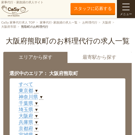
家事代行・家政婦の求人サイト
スタッフに応募する
メニュー
CaSy 家事代行求人 TOP
家事代行･家政婦の求人一覧
お料理代行
大阪府
大阪府市部
熊取町のお料理代行
大阪府熊取町のお料理代行の求人一覧
エリアから探す
最寄駅から探す
選択中のエリア： 大阪府熊取町
すべて
東京都
▼
神奈川県
▼
千葉県
▼
埼玉県
▼
大阪府
▼
兵庫県
▼
京都府
▼
宮城県