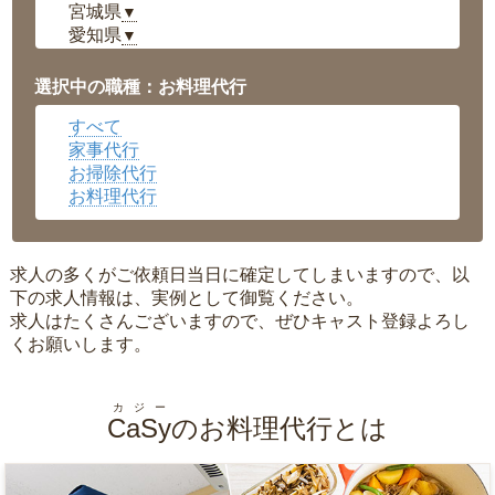
宮城県
▼
愛知県
▼
福井県
▼
岡山県
▼
選択中の職種：お料理代行
広島県
▼
すべて
沖縄県
▼
家事代行
お掃除代行
お料理代行
求人の多くがご依頼日当日に確定してしまいますので、以
下の求人情報は、実例として御覧ください。
求人はたくさんございますので、ぜひキャスト登録よろし
くお願いします。
カジー
CaSy
のお料理代行とは