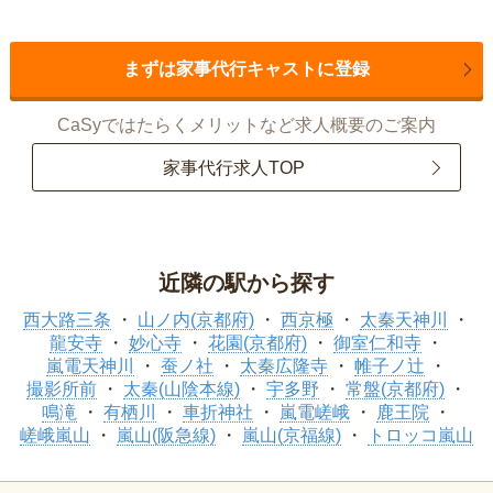
まずは家事代行キャストに登録
CaSyではたらくメリットなど求人概要のご案内
家事代行求人TOP
近隣の駅から探す
西大路三条
山ノ内(京都府)
西京極
太秦天神川
龍安寺
妙心寺
花園(京都府)
御室仁和寺
嵐電天神川
蚕ノ社
太秦広隆寺
帷子ノ辻
撮影所前
太秦(山陰本線)
宇多野
常盤(京都府)
鳴滝
有栖川
車折神社
嵐電嵯峨
鹿王院
嵯峨嵐山
嵐山(阪急線)
嵐山(京福線)
トロッコ嵐山