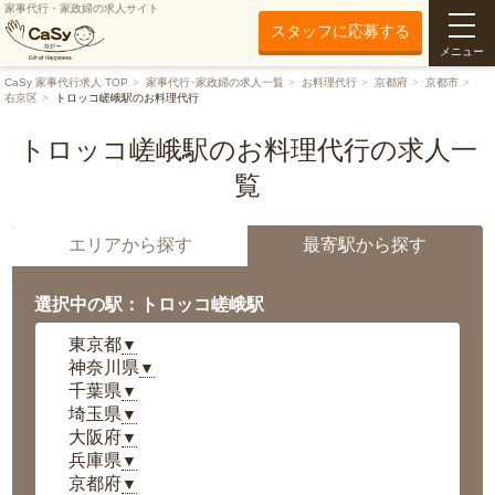
家事代行・家政婦の求人サイト
スタッフに応募する
メニュー
CaSy 家事代行求人 TOP
家事代行･家政婦の求人一覧
お料理代行
京都府
京都市
右京区
トロッコ嵯峨駅のお料理代行
トロッコ嵯峨駅のお料理代行の求人一
覧
エリアから探す
最寄駅から探す
選択中の駅：トロッコ嵯峨駅
東京都
▼
神奈川県
▼
千葉県
▼
埼玉県
▼
大阪府
▼
兵庫県
▼
京都府
▼