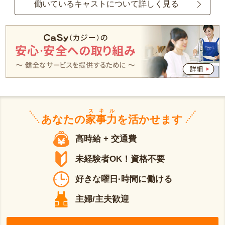
働いているキャストについて詳しく見る
スキル
あなたの
家事力
を活かせます
高時給 + 交通費
未経験者OK！資格不要
好きな曜日·時間に働ける
主婦/主夫歓迎