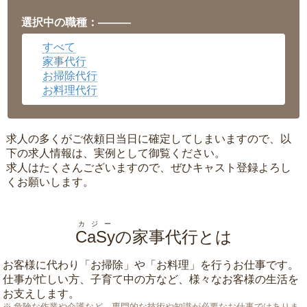
福井県
▼
岡山県
▼
選択中の職種：———
広島県
▼
すべて
沖縄県
▼
家事代行
お掃除代行
お料理代行
求人の多くがご依頼日当日に確定してしまいますので、以
下の求人情報は、実例として御覧ください。
求人はたくさんございますので、ぜひキャスト登録よろし
くお願いします。
カジー
CaSy
の家事代行とは
お客様に代わり「
お掃除
」や「
お料理
」を行うお仕事です。
仕事が忙しい方、子育て中の方など、様々なお客様の生活を
お支えします。
危険な作業や介護など、専門的な技術や知識が必要なお仕事ではありま