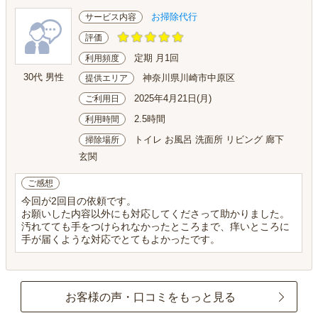
お掃除代行
サービス内容
評価
定期 月1回
利用頻度
30代 男性
神奈川県川崎市中原区
提供エリア
2025年4月21日(月)
ご利用日
2.5時間
利用時間
トイレ お風呂 洗面所 リビング 廊下
掃除場所
玄関
ご感想
今回が2回目の依頼です。
お願いした内容以外にも対応してくださって助かりました。
汚れてても手をつけられなかったところまで、痒いところに
手が届くような対応でとてもよかったです。
お客様の声・口コミをもっと見る