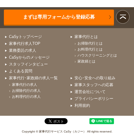
まずは専用フォームから登録応募
CaSyトップページ
家事代行とは
家事代行求人TOP
お掃除代行とは
お料理代行とは
業務委託の求人
ハウスクリーニングとは
CaSyからのメッセージ
家政婦とは
スタッフインタビュー
よくある質問
家事代行･家政婦の求人一覧
安心･安全への取り組み
家事代行の求人
家事スタッフへの応募
お掃除代行の求人
運営会社について
お料理代行の求人
プライバシーポリシー
利用規約
Copyright © 家事代行サービス CaSy（カジー） All rights reserved.