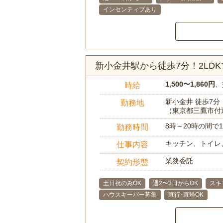
インセンティブあり
新小金井駅から徒歩7分！2LD
1,500〜1,860円
、
時給
新小金井 徒歩7分
勤務地
（東京都三鷹市付
8時～20時の間
勤務時間
キッチン、トイレ
仕事内容
業務委託
契約形態
土日祝のみOK
週2〜3日からOK
スキ
ハウスキーパー募集
直行･直帰OK