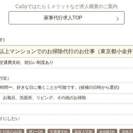
CaSyではたらくメリットなど求人概要のご案内
家事代行求人TOP
す)
DK以上マンションでのお掃除代行のお仕事（東京都小金井
交通費支給、前払い制度あり
付近）
で1時間〜、好きな日に働くことが可能です。(候補の日時から選択)
、お風呂、洗面所、リビング、その他のお掃除
イにしたい
土日祝のみOK
週1〜OK
交通費支給
高収入可能
未経験OK
資格不