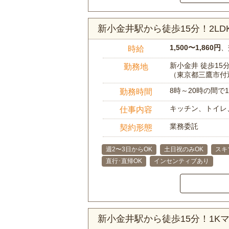
新小金井駅から徒歩15分！2L
1,500〜1,860円
、
時給
新小金井 徒歩15
勤務地
（東京都三鷹市付
8時～20時の間
勤務時間
キッチン、トイレ
仕事内容
業務委託
契約形態
週2〜3日からOK
土日祝のみOK
スキ
直行･直帰OK
インセンティブあり
新小金井駅から徒歩15分！1