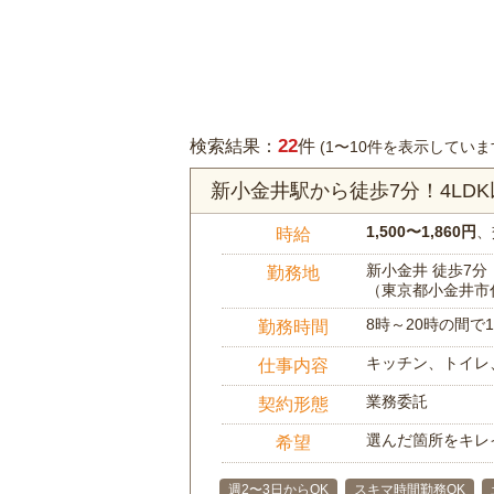
22
検索結果：
件
(1〜10件を表示していま
新小金井駅から徒歩7分！4L
1,500〜1,860円
、
時給
新小金井 徒歩7分
勤務地
（東京都小金井市
8時～20時の間
勤務時間
キッチン、トイレ
仕事内容
業務委託
契約形態
選んだ箇所をキレ
希望
週2〜3日からOK
スキマ時間勤務OK