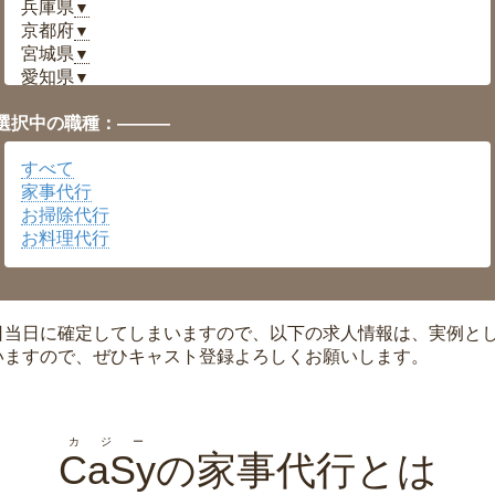
兵庫県
▼
京都府
▼
宮城県
▼
愛知県
▼
福井県
▼
選択中の職種：———
岡山県
▼
広島県
▼
すべて
沖縄県
▼
家事代行
お掃除代行
お料理代行
日当日に確定してしまいますので、以下の求人情報は、実例と
いますので、ぜひキャスト登録よろしくお願いします。
カジー
CaSy
の家事代行とは