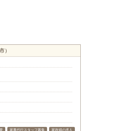
市）
要
家事代行スタッフ募集
家政婦の求人