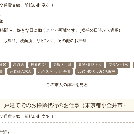
交通費支給、前払い制度あり
分
近）
で1時間〜、好きな日に働くことが可能です。(候補の日時から選択)
、お風呂、洗面所、リビング、その他のお掃除
OK
高時給
扶養内OK
高収入可能
昇給･昇格あり
ブランクOK
集
家政婦の求人
ハウスキーパー募集
30代･40代･50代活躍中
この求人の詳細を見る
K一戸建てでのお掃除代行のお仕事（東京都小金井市）
交通費支給、前払い制度あり
付近）