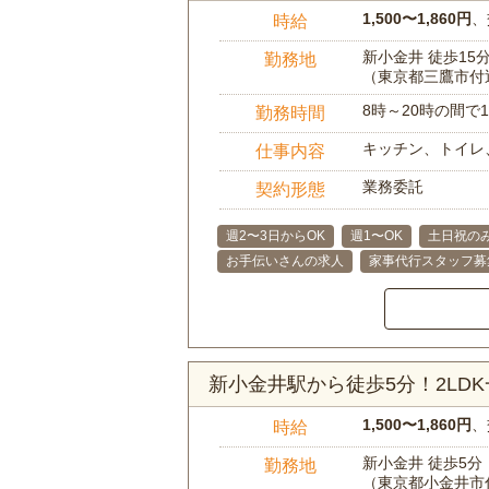
1,500〜1,860円
、
時給
新小金井 徒歩15
勤務地
（東京都三鷹市付
8時～20時の間
勤務時間
キッチン、トイレ
仕事内容
業務委託
契約形態
週2〜3日からOK
週1〜OK
土日祝のみ
お手伝いさんの求人
家事代行スタッフ募
新小金井駅から徒歩5分！2LD
1,500〜1,860円
、
時給
新小金井 徒歩5分
勤務地
（東京都小金井市