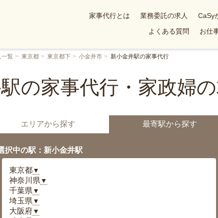
家事代行とは
業務委託の求人
CaS
よくある質問
お仕事
人一覧
東京都
東京都下
小金井市
新小金井駅の家事代行
井駅の家事代行・家政婦の
エリアから探す
最寄駅から探す
選択中の駅：新小金井駅
東京都
▼
神奈川県
▼
千葉県
▼
埼玉県
▼
大阪府
▼