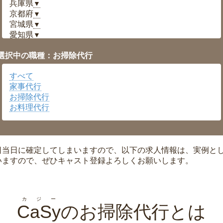
兵庫県
▼
京都府
▼
宮城県
▼
愛知県
▼
福井県
▼
選択中の職種：お掃除代行
岡山県
▼
広島県
▼
すべて
沖縄県
▼
家事代行
お掃除代行
お料理代行
日当日に確定してしまいますので、以下の求人情報は、実例と
いますので、ぜひキャスト登録よろしくお願いします。
カジー
CaSy
のお掃除代行とは