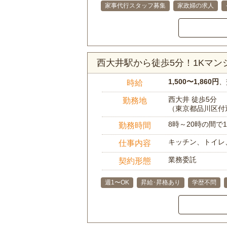
家事代行スタッフ募集
家政婦の求人
西大井駅から徒歩5分！1Kマ
1,500〜1,860円
、
時給
西大井 徒歩5分
勤務地
（東京都品川区付
8時～20時の間
勤務時間
キッチン、トイレ
仕事内容
業務委託
契約形態
週1〜OK
昇給･昇格あり
学歴不問