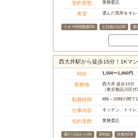
業務委託
契約形態
選んだ箇所をキレ
希望
スキマ時間勤務OK
土日祝のみOK
週
西大井駅から徒歩15分！1K
1,500〜1,860円
、
時給
西大井 徒歩15分
勤務地
（東京都品川区付
8時～20時の間
勤務時間
キッチン、トイレ
仕事内容
業務委託
契約形態
週2〜3日からOK
高時給
扶養内OK