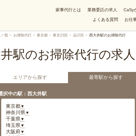
家事代行とは
業務委託の求人
CaS
よくある質問
お仕事
人一覧
お掃除代行
東京都
東京23区
品川区
西大井駅のお掃除代行
大井駅のお掃除代行の求人
エリアから探す
最寄駅から探す
選択中の駅：西大井駅
東京都
▼
神奈川県
▼
千葉県
▼
埼玉県
▼
大阪府
▼