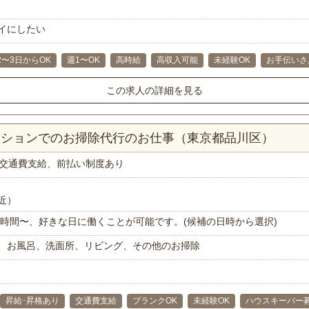
イにしたい
2〜3日からOK
週1〜OK
高時給
高収入可能
未経験OK
お手伝いさ
この求人の詳細を見る
マンションでのお掃除代行のお仕事（東京都品川区）
交通費支給、前払い制度あり
近）
で1時間〜、好きな日に働くことが可能です。(候補の日時から選択)
、お風呂、洗面所、リビング、その他のお掃除
昇給･昇格あり
交通費支給
ブランクOK
未経験OK
ハウスキーパー