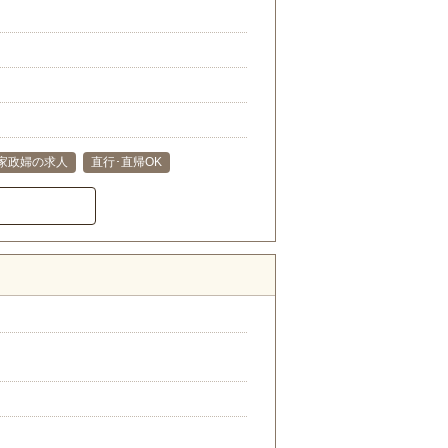
家政婦の求人
直行･直帰OK