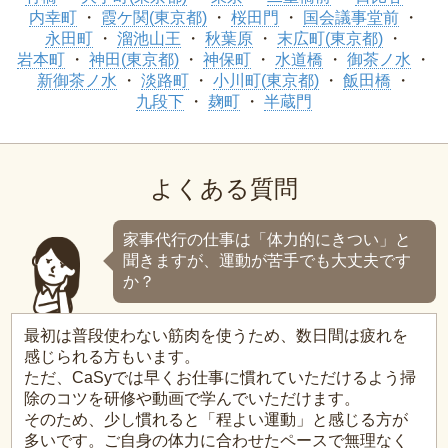
内幸町
霞ケ関(東京都)
桜田門
国会議事堂前
永田町
溜池山王
秋葉原
末広町(東京都)
岩本町
神田(東京都)
神保町
水道橋
御茶ノ水
新御茶ノ水
淡路町
小川町(東京都)
飯田橋
九段下
麹町
半蔵門
よくある質問
家事代行の仕事は「体力的にきつい」と
聞きますが、運動が苦手でも大丈夫です
か？
最初は普段使わない筋肉を使うため、数日間は疲れを
感じられる方もいます。
ただ、CaSyでは早くお仕事に慣れていただけるよう掃
除のコツを研修や動画で学んでいただけます。
そのため、少し慣れると「程よい運動」と感じる方が
多いです。ご自身の体力に合わせたペースで無理なく