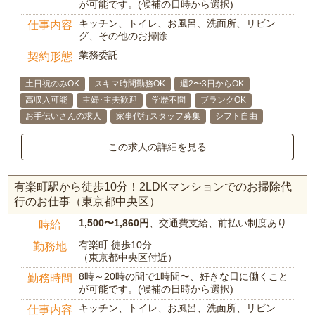
が可能です。(候補の日時から選択)
キッチン、トイレ、お風呂、洗面所、リビン
仕事内容
グ、その他のお掃除
業務委託
契約形態
土日祝のみOK
スキマ時間勤務OK
週2〜3日からOK
高収入可能
主婦･主夫歓迎
学歴不問
ブランクOK
お手伝いさんの求人
家事代行スタッフ募集
シフト自由
この求人の詳細を見る
有楽町駅から徒歩10分！2LDKマンションでのお掃除代
行のお仕事（東京都中央区）
1,500〜1,860円
、交通費支給、前払い制度あり
時給
有楽町 徒歩10分
勤務地
（東京都中央区付近）
8時～20時の間で1時間〜、好きな日に働くこと
勤務時間
が可能です。(候補の日時から選択)
キッチン、トイレ、お風呂、洗面所、リビン
仕事内容