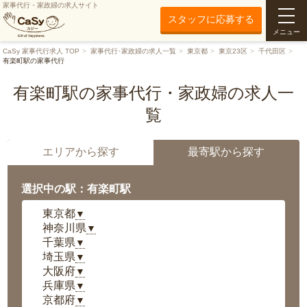
家事代行・家政婦の求人サイト
スタッフに応募する
メニュー
CaSy 家事代行求人 TOP
家事代行･家政婦の求人一覧
東京都
東京23区
千代田区
有楽町駅の家事代行
有楽町駅の家事代行・家政婦の求人一
覧
エリアから探す
最寄駅から探す
選択中の駅：有楽町駅
東京都
▼
神奈川県
▼
千葉県
▼
埼玉県
▼
大阪府
▼
兵庫県
▼
京都府
▼