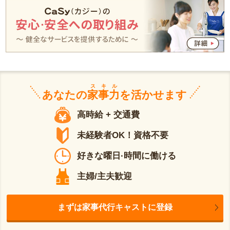
スキル
あなたの
家事力
を活かせます
高時給 + 交通費
未経験者OK！資格不要
好きな曜日·時間に働ける
主婦/主夫歓迎
まずは家事代行キャストに登録