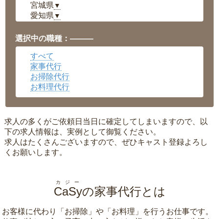
宮城県
▼
愛知県
▼
福井県
▼
岡山県
▼
選択中の職種：———
広島県
▼
すべて
沖縄県
▼
家事代行
お掃除代行
お料理代行
求人の多くがご依頼日当日に確定してしまいますので、以
下の求人情報は、実例として御覧ください。
求人はたくさんございますので、ぜひキャスト登録よろし
くお願いします。
カジー
CaSy
の家事代行とは
お客様に代わり「
お掃除
」や「
お料理
」を行うお仕事です。