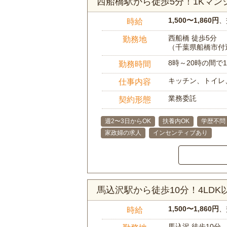
西船橋駅から徒歩5分！1Kマ
1,500〜1,860円
、
時給
西船橋 徒歩5分
勤務地
（千葉県船橋市付
8時～20時の間
勤務時間
キッチン、トイレ
仕事内容
業務委託
契約形態
週2〜3日からOK
扶養内OK
学歴不問
家政婦の求人
インセンティブあり
馬込沢駅から徒歩10分！4LD
1,500〜1,860円
、
時給
馬込沢 徒歩10分