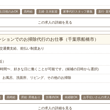
土日祝のみOK
高時給
主婦･主夫歓迎
家事代行スタッフ募集
直行･直
この求人の詳細を見る
マンションでのお掃除代行のお仕事（千葉県船橋市）
交通費支給、前払い制度あり
近）
で1時間〜、好きな日に働くことが可能です。(候補の日時から選択)
、お風呂、洗面所、リビング、その他のお掃除
給
高時給
昇給･昇格あり
扶養内OK
未経験OK
お手伝いさんの求人
この求人の詳細を見る