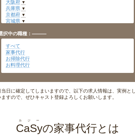
大阪府
▼
兵庫県
▼
京都府
▼
宮城県
▼
愛知県
▼
選択中の職種：———
福井県
▼
岡山県
▼
すべて
広島県
▼
家事代行
沖縄県
▼
お掃除代行
お料理代行
日当日に確定してしまいますので、以下の求人情報は、実例と
いますので、ぜひキャスト登録よろしくお願いします。
カジー
CaSy
の家事代行とは