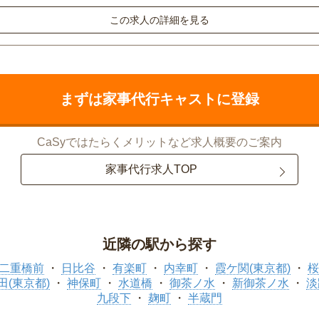
この求人の詳細を見る
まずは家事代行キャストに登録
CaSyではたらくメリットなど求人概要のご案内
家事代行求人TOP
近隣の駅から探す
二重橋前
日比谷
有楽町
内幸町
霞ケ関(東京都)
桜
田(東京都)
神保町
水道橋
御茶ノ水
新御茶ノ水
淡
九段下
麹町
半蔵門