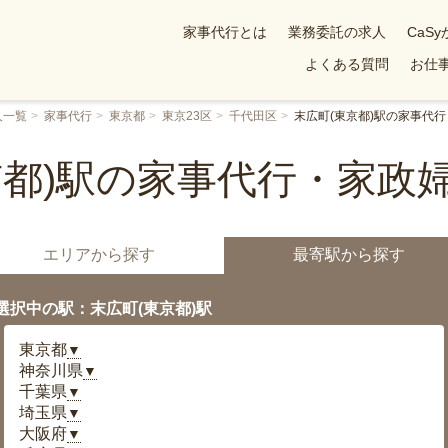
家事代行とは
業務委託の求人
CaS
よくある質問
お仕事
人一覧
家事代行
東京都
東京23区
千代田区
末広町(東京都)駅の家事代行
京都)駅の家事代行・家政
エリアから探す
最寄駅から探す
選択中の駅：末広町(東京都)駅
東京都
▼
神奈川県
▼
千葉県
▼
埼玉県
▼
大阪府
▼