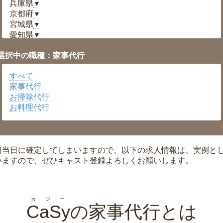
兵庫県
▼
京都府
▼
宮城県
▼
愛知県
▼
福井県
▼
選択中の職種：家事代行
岡山県
▼
広島県
▼
すべて
沖縄県
▼
家事代行
お掃除代行
お料理代行
日当日に確定してしまいますので、以下の求人情報は、実例と
いますので、ぜひキャスト登録よろしくお願いします。
カジー
CaSy
の家事代行とは