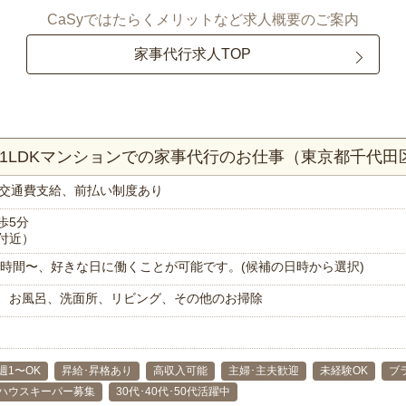
CaSyではたらくメリットなど求人概要のご案内
家事代行求人TOP
！1LDKマンションでの家事代行のお仕事（東京都千代田
交通費支給、前払い制度あり
歩5分
付近）
で1時間〜、好きな日に働くことが可能です。(候補の日時から選択)
、お風呂、洗面所、リビング、その他のお掃除
週1〜OK
昇給･昇格あり
高収入可能
主婦･主夫歓迎
未経験OK
ブ
ハウスキーパー募集
30代･40代･50代活躍中