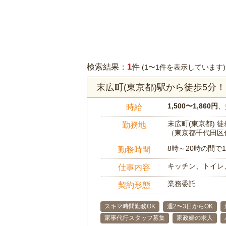
1
検索結果：
件
(1〜1件を表示しています)
末広町(東京都)駅から徒歩5分
1,500〜1,860円
、
時給
末広町(東京都) 徒
勤務地
（東京都千代田区
8時～20時の間
勤務時間
キッチン、トイレ
仕事内容
業務委託
契約形態
スキマ時間勤務OK
週2〜3日からOK
家事代行スタッフ募集
家政婦の求人