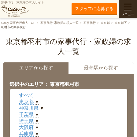
家事代行・家政婦の求人サイト
スタッフに応募する
メニュー
CaSy 家事代行求人 TOP
家事代行･家政婦の求人一覧
家事代行
東京都
東京都下
羽村市の家事代行
東京都羽村市の家事代行・家政婦の求
人一覧
エリアから探す
最寄駅から探す
選択中のエリア： 東京都羽村市
すべて
東京都
▼
神奈川県
▼
千葉県
▼
埼玉県
▼
大阪府
▼
兵庫県
▼