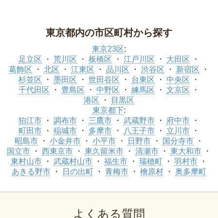
東京都内の市区町村から探す
東京23区
:
足立区
荒川区
板橋区
江戸川区
大田区
葛飾区
北区
江東区
品川区
渋谷区
新宿区
杉並区
墨田区
世田谷区
台東区
中央区
千代田区
豊島区
中野区
練馬区
文京区
港区
目黒区
東京都下
:
狛江市
調布市
三鷹市
武蔵野市
府中市
町田市
稲城市
多摩市
八王子市
立川市
昭島市
小金井市
小平市
日野市
国分寺市
国立市
西東京市
東久留米市
清瀬市
東大和市
東村山市
武蔵村山市
福生市
瑞穂町
羽村市
あきる野市
日の出町
青梅市
檜原村
奥多摩町
よくある質問