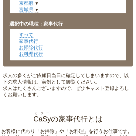
京都府
▼
宮城県
▼
愛知県
▼
福井県
▼
選択中の職種：家事代行
岡山県
▼
すべて
広島県
▼
家事代行
沖縄県
▼
お掃除代行
お料理代行
求人の多くがご依頼日当日に確定してしまいますので、以
下の求人情報は、実例として御覧ください。
求人はたくさんございますので、ぜひキャスト登録よろし
くお願いします。
カジー
CaSy
の家事代行とは
お客様に代わり「
お掃除
」や「
お料理
」を行うお仕事です。