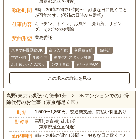
（東京都足立区付近）
8時～20時の間で1時間〜、好きな日に働くこと
勤務時間
が可能です。(候補の日時から選択)
キッチン、トイレ、お風呂、洗面所、リビン
仕事内容
グ、その他のお掃除
業務委託
契約形態
スキマ時間勤務OK
高収入可能
交通費支給
高時給
学歴不問
年齢不問
家事代行スタッフ募集
お手伝いさんの求人
シフト自由
直行･直帰OK
この求人の詳細を見る
高野(東京都)駅から徒歩1分！2LDKマンションでのお掃
除代行のお仕事（東京都足立区）
1,500〜1,860円
、交通費支給、前払い制度あり
時給
高野(東京都) 徒歩1分
勤務地
（東京都足立区付近）
8時～20時の間で1時間〜、好きな日に働くこと
勤務時間