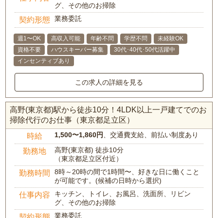
グ、その他のお掃除
業務委託
契約形態
週1〜OK
高収入可能
年齢不問
学歴不問
未経験OK
資格不要
ハウスキーパー募集
30代･40代･50代活躍中
インセンティブあり
この求人の詳細を見る
高野(東京都)駅から徒歩10分！4LDK以上一戸建てでのお
掃除代行のお仕事（東京都足立区）
1,500〜1,860円
、交通費支給、前払い制度あり
時給
高野(東京都) 徒歩10分
勤務地
（東京都足立区付近）
8時～20時の間で1時間〜、好きな日に働くこと
勤務時間
が可能です。(候補の日時から選択)
キッチン、トイレ、お風呂、洗面所、リビン
仕事内容
グ、その他のお掃除
業務委託
契約形態