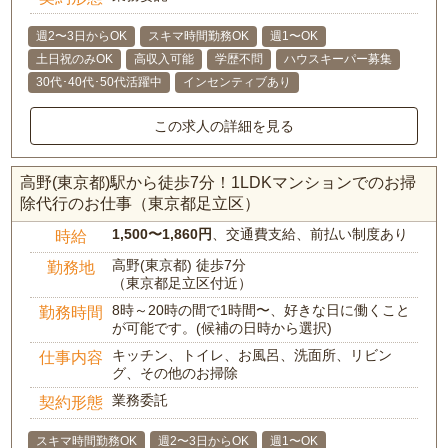
週2〜3日からOK
スキマ時間勤務OK
週1〜OK
土日祝のみOK
高収入可能
学歴不問
ハウスキーパー募集
30代･40代･50代活躍中
インセンティブあり
この求人の詳細を見る
高野(東京都)駅から徒歩7分！1LDKマンションでのお掃
除代行のお仕事（東京都足立区）
1,500〜1,860円
、交通費支給、前払い制度あり
時給
高野(東京都) 徒歩7分
勤務地
（東京都足立区付近）
8時～20時の間で1時間〜、好きな日に働くこと
勤務時間
が可能です。(候補の日時から選択)
キッチン、トイレ、お風呂、洗面所、リビン
仕事内容
グ、その他のお掃除
業務委託
契約形態
スキマ時間勤務OK
週2〜3日からOK
週1〜OK