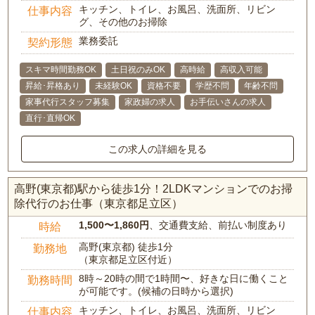
キッチン、トイレ、お風呂、洗面所、リビン
仕事内容
グ、その他のお掃除
業務委託
契約形態
スキマ時間勤務OK
土日祝のみOK
高時給
高収入可能
昇給･昇格あり
未経験OK
資格不要
学歴不問
年齢不問
家事代行スタッフ募集
家政婦の求人
お手伝いさんの求人
直行･直帰OK
この求人の詳細を見る
高野(東京都)駅から徒歩1分！2LDKマンションでのお掃
除代行のお仕事（東京都足立区）
1,500〜1,860円
、交通費支給、前払い制度あり
時給
高野(東京都) 徒歩1分
勤務地
（東京都足立区付近）
8時～20時の間で1時間〜、好きな日に働くこと
勤務時間
が可能です。(候補の日時から選択)
キッチン、トイレ、お風呂、洗面所、リビン
仕事内容