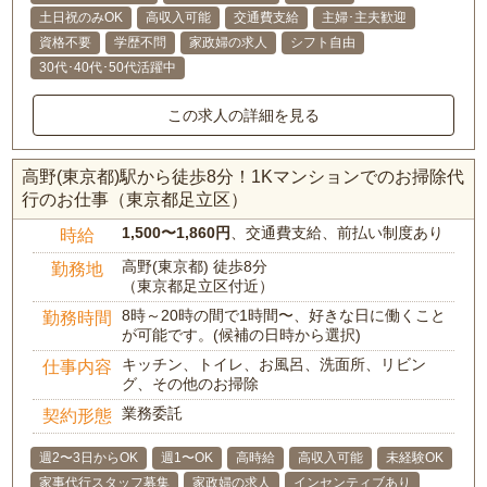
土日祝のみOK
高収入可能
交通費支給
主婦･主夫歓迎
資格不要
学歴不問
家政婦の求人
シフト自由
30代･40代･50代活躍中
この求人の詳細を見る
高野(東京都)駅から徒歩8分！1Kマンションでのお掃除代
行のお仕事（東京都足立区）
1,500〜1,860円
、交通費支給、前払い制度あり
時給
高野(東京都) 徒歩8分
勤務地
（東京都足立区付近）
8時～20時の間で1時間〜、好きな日に働くこと
勤務時間
が可能です。(候補の日時から選択)
キッチン、トイレ、お風呂、洗面所、リビン
仕事内容
グ、その他のお掃除
業務委託
契約形態
週2〜3日からOK
週1〜OK
高時給
高収入可能
未経験OK
家事代行スタッフ募集
家政婦の求人
インセンティブあり