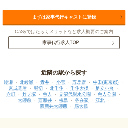
まずは家事代行キャストに登録
CaSyではたらくメリットなど求人概要のご案内
家事代行求人TOP
近隣の駅から探す
綾瀬
北綾瀬
青井
小菅
五反野
牛田(東京都)
京成関屋
堀切
北千住
千住大橋
足立小台
六町
竹ノ塚
舎人
見沼代親水公園
舎人公園
大師前
西新井
梅島
谷在家
江北
西新井大師西
扇大橋