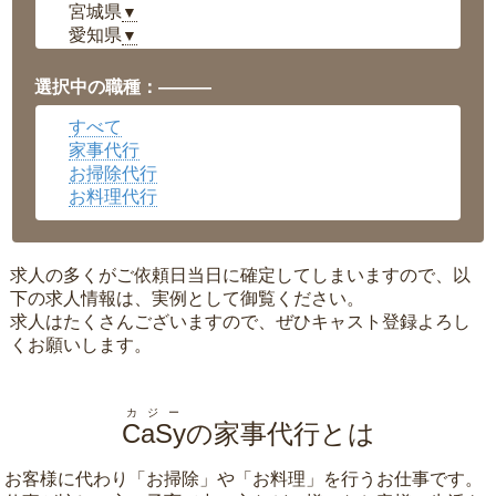
宮城県
▼
愛知県
▼
福井県
▼
岡山県
▼
選択中の職種：———
広島県
▼
すべて
沖縄県
▼
家事代行
お掃除代行
お料理代行
求人の多くがご依頼日当日に確定してしまいますので、以
下の求人情報は、実例として御覧ください。
求人はたくさんございますので、ぜひキャスト登録よろし
くお願いします。
カジー
CaSy
の家事代行とは
お客様に代わり「
お掃除
」や「
お料理
」を行うお仕事です。