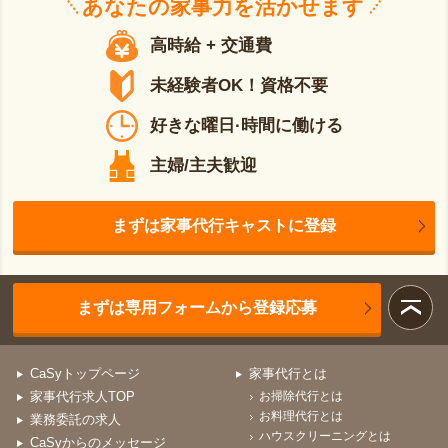
あなたの
家事力
を活かせます
高時給 + 交通費
未経験者OK！資格不要
好きな曜日·時間に働ける
主婦/主夫歓迎
まずは家事代行キャストに登録
まずは専用フォームから登録応募
CaSyトップページ
家事代行とは
家事代行求人TOP
お掃除代行とは
お料理代行とは
業務委託の求人
ハウスクリーニングとは
CaSyからのメッセージ