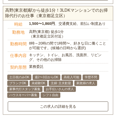
高野(東京都)駅から徒歩1分！3LDKマンションでのお掃
除代行のお仕事（東京都足立区）
1,500〜1,860円
、交通費支給、前払い制度あり
時給
高野(東京都) 徒歩1分
勤務地
（東京都足立区付近）
8時～20時の間で1時間〜、好きな日に働くこと
勤務時間
が可能です。(候補の日時から選択)
キッチン、トイレ、お風呂、洗面所、リビン
仕事内容
グ、その他のお掃除
業務委託
契約形態
土日祝のみOK
週2〜3日からOK
高収入可能
学歴不問
ブランクOK
未経験OK
主婦･主夫歓迎
家政婦の求人
家事代行スタッフ募集
お手伝いさんの求人
ハウスキーパー募集
シフト自由
この求人の詳細を見る