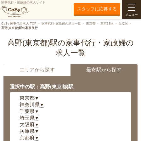
家事代行・家政婦の求人サイト
スタッフに応募する
メニュー
CaSy 家事代行求人 TOP
家事代行･家政婦の求人一覧
東京都
東京23区
足立区
高野(東京都)駅の家事代行
高野(東京都)駅の家事代行・家政婦の
求人一覧
エリアから探す
最寄駅から探す
選択中の駅：高野(東京都)駅
東京都
▼
神奈川県
▼
千葉県
▼
埼玉県
▼
大阪府
▼
兵庫県
▼
京都府
▼