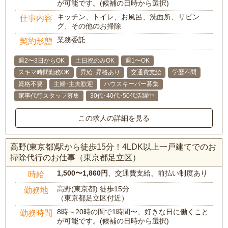
が可能です。(候補の日時から選択)
キッチン、トイレ、お風呂、洗面所、リビン
仕事内容
グ、その他のお掃除
業務委託
契約形態
週2〜3日からOK
土日祝のみOK
週1〜OK
スキマ時間勤務OK
昇給･昇格あり
交通費支給
学歴不問
資格不要
主婦･主夫歓迎
ハウスキーパー募集
家事代行スタッフ募集
30代･40代･50代活躍中
この求人の詳細を見る
高野(東京都)駅から徒歩15分！4LDK以上一戸建てでのお
掃除代行のお仕事（東京都足立区）
1,500〜1,860円
、交通費支給、前払い制度あり
時給
高野(東京都) 徒歩15分
勤務地
（東京都足立区付近）
8時～20時の間で1時間〜、好きな日に働くこと
勤務時間
が可能です。(候補の日時から選択)