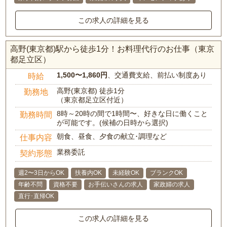
この求人の詳細を見る
高野(東京都)駅から徒歩1分！お料理代行のお仕事（東京
都足立区）
1,500〜1,860円
、交通費支給、前払い制度あり
時給
高野(東京都) 徒歩1分
勤務地
（東京都足立区付近）
8時～20時の間で1時間〜、好きな日に働くこと
勤務時間
が可能です。(候補の日時から選択)
朝食、昼食、夕食の献立･調理など
仕事内容
業務委託
契約形態
週2〜3日からOK
扶養内OK
未経験OK
ブランクOK
年齢不問
資格不要
お手伝いさんの求人
家政婦の求人
直行･直帰OK
この求人の詳細を見る