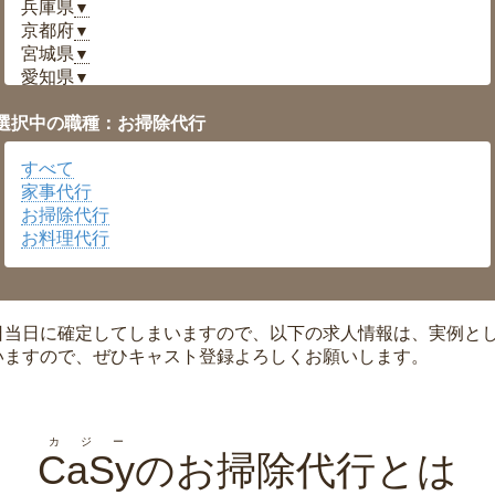
兵庫県
▼
京都府
▼
宮城県
▼
愛知県
▼
福井県
▼
選択中の職種：お掃除代行
岡山県
▼
広島県
▼
すべて
沖縄県
▼
家事代行
お掃除代行
お料理代行
日当日に確定してしまいますので、以下の求人情報は、実例と
いますので、ぜひキャスト登録よろしくお願いします。
カジー
CaSy
のお掃除代行とは