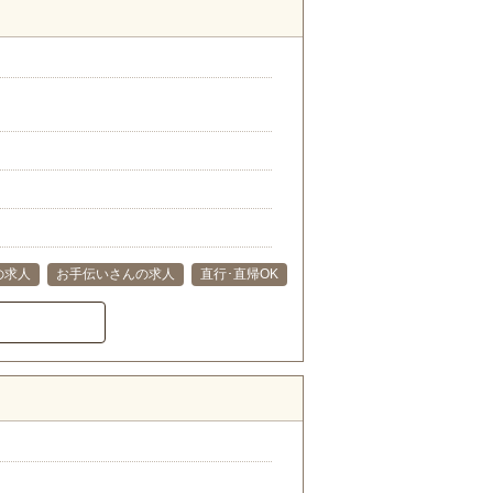
の求人
お手伝いさんの求人
直行･直帰OK