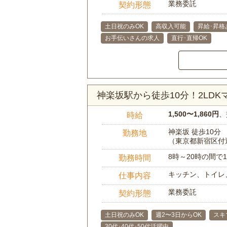
業務委託
契約形態
土日祝のみOK
高収入可能
昇給･昇格
お手伝いさんの求人
直行･直帰OK
神楽坂駅から徒歩10分！2LD
1,500〜1,860円
、
時給
神楽坂 徒歩10分
勤務地
（東京都新宿区付
8時～20時の間
勤務時間
キッチン、トイレ
仕事内容
業務委託
契約形態
土日祝のみOK
週2〜3日からOK
スキ
30代･40代･50代活躍中