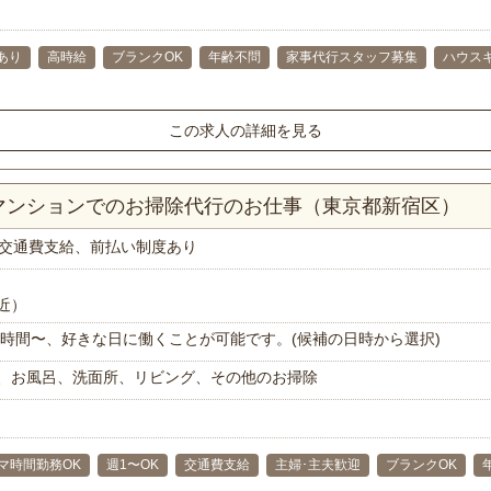
あり
高時給
ブランクOK
年齢不問
家事代行スタッフ募集
ハウス
この求人の詳細を見る
Kマンションでのお掃除代行のお仕事（東京都新宿区）
交通費支給、前払い制度あり
近）
で1時間〜、好きな日に働くことが可能です。(候補の日時から選択)
、お風呂、洗面所、リビング、その他のお掃除
マ時間勤務OK
週1〜OK
交通費支給
主婦･主夫歓迎
ブランクOK