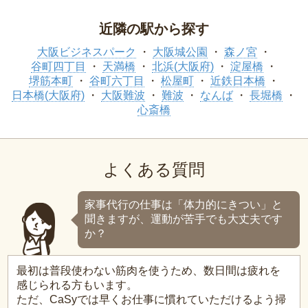
近隣の駅から探す
大阪ビジネスパーク
大阪城公園
森ノ宮
谷町四丁目
天満橋
北浜(大阪府)
淀屋橋
堺筋本町
谷町六丁目
松屋町
近鉄日本橋
日本橋(大阪府)
大阪難波
難波
なんば
長堀橋
心斎橋
よくある質問
家事代行の仕事は「体力的にきつい」と
聞きますが、運動が苦手でも大丈夫です
か？
最初は普段使わない筋肉を使うため、数日間は疲れを
感じられる方もいます。
ただ、CaSyでは早くお仕事に慣れていただけるよう掃