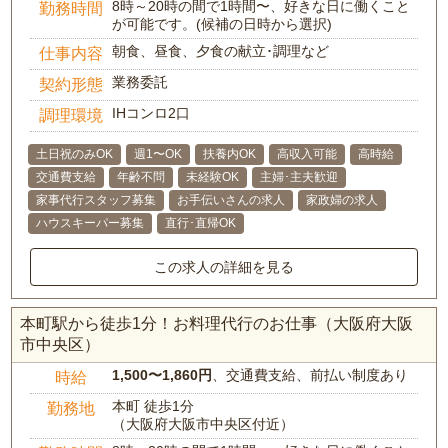
8時～20時の間で1時間〜、好きな日に働くこと
勤務時間
が可能です。(候補の日時から選択)
朝食、昼食、夕食の献立･調理など
仕事内容
業務委託
契約形態
IHコンロ2口
調理環境
土日祝のみOK
週1〜OK
扶養内OK
高収入可能
高時給
交通費支給
年齢不問
未経験OK
主婦･主夫歓迎
家事代行スタッフ募集
お手伝いさんの求人
家政婦の求人
ハウスキーパー募集
直行･直帰OK
この求人の詳細を見る
本町駅から徒歩1分！お料理代行のお仕事（大阪府大阪
市中央区）
1,500〜1,860円
、交通費支給、前払い制度あり
時給
本町 徒歩1分
勤務地
（大阪府大阪市中央区付近）