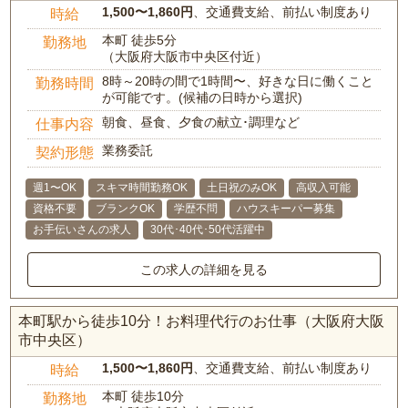
1,500〜1,860円
、交通費支給、前払い制度あり
時給
本町 徒歩5分
勤務地
（大阪府大阪市中央区付近）
8時～20時の間で1時間〜、好きな日に働くこと
勤務時間
が可能です。(候補の日時から選択)
朝食、昼食、夕食の献立･調理など
仕事内容
業務委託
契約形態
週1〜OK
スキマ時間勤務OK
土日祝のみOK
高収入可能
資格不要
ブランクOK
学歴不問
ハウスキーパー募集
お手伝いさんの求人
30代･40代･50代活躍中
この求人の詳細を見る
本町駅から徒歩10分！お料理代行のお仕事（大阪府大阪
市中央区）
1,500〜1,860円
、交通費支給、前払い制度あり
時給
本町 徒歩10分
勤務地