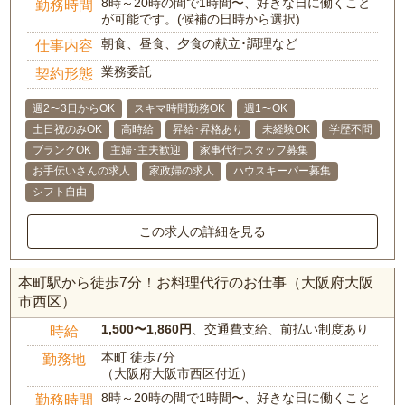
8時～20時の間で1時間〜、好きな日に働くこと
勤務時間
が可能です。(候補の日時から選択)
朝食、昼食、夕食の献立･調理など
仕事内容
業務委託
契約形態
週2〜3日からOK
スキマ時間勤務OK
週1〜OK
土日祝のみOK
高時給
昇給･昇格あり
未経験OK
学歴不問
ブランクOK
主婦･主夫歓迎
家事代行スタッフ募集
お手伝いさんの求人
家政婦の求人
ハウスキーパー募集
シフト自由
この求人の詳細を見る
本町駅から徒歩7分！お料理代行のお仕事（大阪府大阪
市西区）
1,500〜1,860円
、交通費支給、前払い制度あり
時給
本町 徒歩7分
勤務地
（大阪府大阪市西区付近）
8時～20時の間で1時間〜、好きな日に働くこと
勤務時間