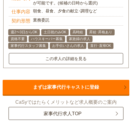
が可能です。(候補の日時から選択)
朝食、昼食、夕食の献立･調理など
仕事内容
業務委託
契約形態
週2〜3日からOK
土日祝のみOK
高時給
昇給･昇格あり
資格不要
ハウスキーパー募集
家政婦の求人
家事代行スタッフ募集
お手伝いさんの求人
直行･直帰OK
この求人の詳細を見る
まずは家事代行キャストに登録
CaSyではたらくメリットなど求人概要のご案内
家事代行求人TOP