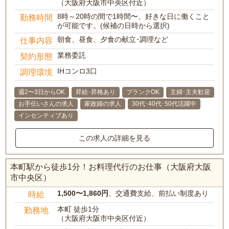
（大阪府大阪市中央区付近）
8時～20時の間で1時間〜、好きな日に働くこと
勤務時間
が可能です。(候補の日時から選択)
朝食、昼食、夕食の献立･調理など
仕事内容
業務委託
契約形態
IHコンロ3口
調理環境
週2〜3日からOK
昇給･昇格あり
ブランクOK
主婦･主夫歓迎
お手伝いさんの求人
家政婦の求人
30代･40代･50代活躍中
インセンティブあり
この求人の詳細を見る
本町駅から徒歩1分！お料理代行のお仕事（大阪府大阪
市中央区）
1,500〜1,860円
、交通費支給、前払い制度あり
時給
本町 徒歩1分
勤務地
（大阪府大阪市中央区付近）