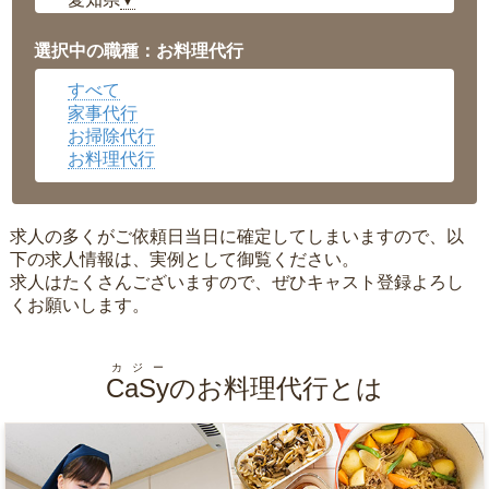
▼
福井県
▼
岡山県
▼
選択中の職種：お料理代行
広島県
▼
すべて
沖縄県
▼
家事代行
お掃除代行
お料理代行
求人の多くがご依頼日当日に確定してしまいますので、以
下の求人情報は、実例として御覧ください。
求人はたくさんございますので、ぜひキャスト登録よろし
くお願いします。
カジー
CaSy
のお料理代行とは