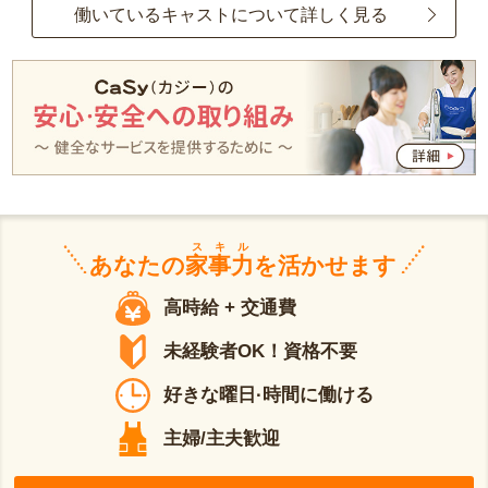
働いているキャストについて詳しく見る
スキル
あなたの
家事力
を活かせます
高時給 + 交通費
未経験者OK！資格不要
好きな曜日·時間に働ける
主婦/主夫歓迎