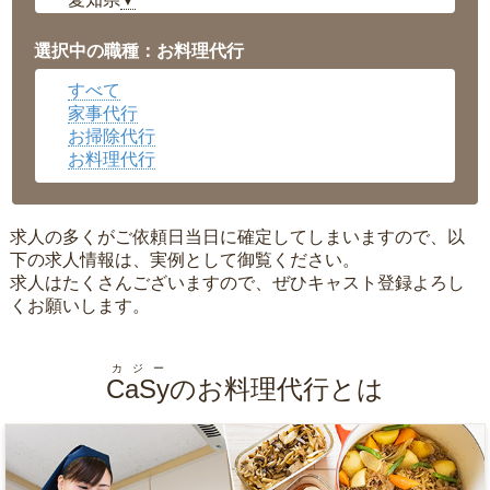
▼
福井県
▼
岡山県
▼
選択中の職種：お料理代行
広島県
▼
すべて
沖縄県
▼
家事代行
お掃除代行
お料理代行
求人の多くがご依頼日当日に確定してしまいますので、以
下の求人情報は、実例として御覧ください。
求人はたくさんございますので、ぜひキャスト登録よろし
くお願いします。
カジー
CaSy
のお料理代行とは