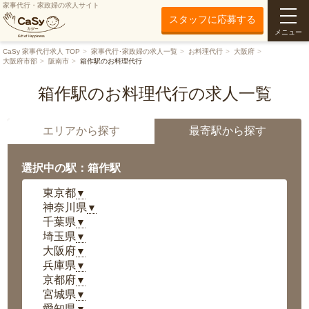
家事代行・家政婦の求人サイト
スタッフに応募する
メニュー
CaSy 家事代行求人 TOP
家事代行･家政婦の求人一覧
お料理代行
大阪府
大阪府市部
阪南市
箱作駅のお料理代行
箱作駅のお料理代行の求人一覧
エリアから探す
最寄駅から探す
選択中の駅：箱作駅
東京都
▼
神奈川県
▼
千葉県
▼
埼玉県
▼
大阪府
▼
兵庫県
▼
京都府
▼
宮城県
▼
愛知県