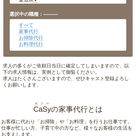
▼
福井県
▼
岡山県
▼
選択中の職種：———
広島県
▼
すべて
沖縄県
▼
家事代行
お掃除代行
お料理代行
求人の多くがご依頼日当日に確定してしまいますので、以
下の求人情報は、実例として御覧ください。
求人はたくさんございますので、ぜひキャスト登録よろし
くお願いします。
カジー
CaSy
の家事代行とは
お客様に代わり「
お掃除
」や「
お料理
」を行うお仕事です。
仕事が忙しい方、子育て中の方など、様々なお客様の生活を
お支えします。