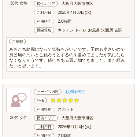
30代 女性
大阪府大阪市旭区
提供エリア
2025年4月30日(水)
ご利用日
2.0時間
利用時間
キッチン トイレ お風呂 洗面所 玄関
掃除場所
ご感想
あちこち綺麗になって気持ちがいいです。子供も小さいので
風呂場の汚いとこ触ろうとするのを咎めてましたが気になら
なくなりそうです。値打ちある買い物できました。また頼み
たいと思います。
お掃除代行
サービス内容
評価
スポット
利用頻度
30代 女性
大阪府大阪市旭区
提供エリア
2026年2月24日(火)
ご利用日
2.0時間
利用時間