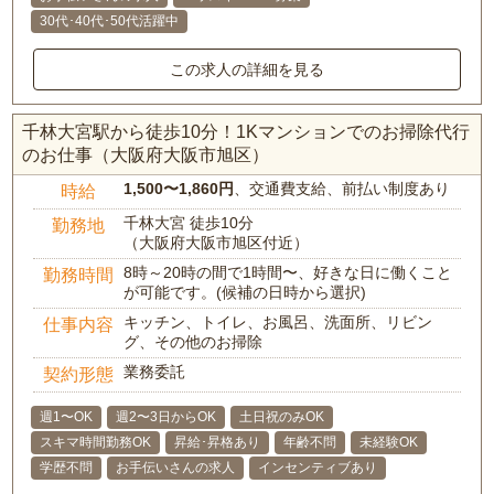
30代･40代･50代活躍中
この求人の詳細を見る
千林大宮駅から徒歩10分！1Kマンションでのお掃除代行
のお仕事（大阪府大阪市旭区）
1,500〜1,860円
、交通費支給、前払い制度あり
時給
千林大宮 徒歩10分
勤務地
（大阪府大阪市旭区付近）
8時～20時の間で1時間〜、好きな日に働くこと
勤務時間
が可能です。(候補の日時から選択)
キッチン、トイレ、お風呂、洗面所、リビン
仕事内容
グ、その他のお掃除
業務委託
契約形態
週1〜OK
週2〜3日からOK
土日祝のみOK
スキマ時間勤務OK
昇給･昇格あり
年齢不問
未経験OK
学歴不問
お手伝いさんの求人
インセンティブあり