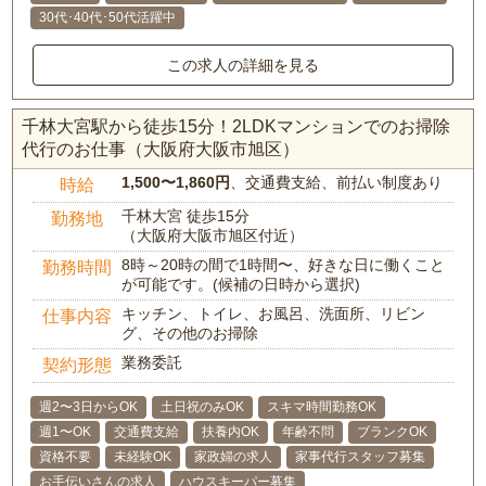
30代･40代･50代活躍中
この求人の詳細を見る
千林大宮駅から徒歩15分！2LDKマンションでのお掃除
代行のお仕事（大阪府大阪市旭区）
1,500〜1,860円
、交通費支給、前払い制度あり
時給
千林大宮 徒歩15分
勤務地
（大阪府大阪市旭区付近）
8時～20時の間で1時間〜、好きな日に働くこと
勤務時間
が可能です。(候補の日時から選択)
キッチン、トイレ、お風呂、洗面所、リビン
仕事内容
グ、その他のお掃除
業務委託
契約形態
週2〜3日からOK
土日祝のみOK
スキマ時間勤務OK
週1〜OK
交通費支給
扶養内OK
年齢不問
ブランクOK
資格不要
未経験OK
家政婦の求人
家事代行スタッフ募集
お手伝いさんの求人
ハウスキーパー募集