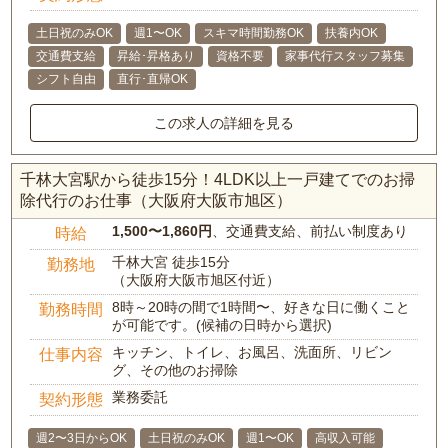
土日祝のみOK
週1〜OK
スキマ時間勤務OK
扶養内OK
交通費支給
昇給･昇格あり
資格不要
家事代行スタッフ募集
シフト自由
直行･直帰OK
この求人の詳細を見る
千林大宮駅から徒歩15分！4LDK以上一戸建てでのお掃
除代行のお仕事（大阪府大阪市旭区）
1,500〜1,860円
、交通費支給、前払い制度あり
時給
千林大宮 徒歩15分
勤務地
（大阪府大阪市旭区付近）
8時～20時の間で1時間〜、好きな日に働くこと
勤務時間
が可能です。(候補の日時から選択)
キッチン、トイレ、お風呂、洗面所、リビン
仕事内容
グ、その他のお掃除
業務委託
契約形態
週2〜3日からOK
土日祝のみOK
週1〜OK
高収入可能