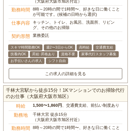
（大阪府大阪市旭区付近）
8時～20時の間で1時間〜、好きな日に働くこと
勤務時間
が可能です。(候補の日時から選択)
キッチン、トイレ、お風呂、洗面所、リビン
仕事内容
グ、その他のお掃除
業務委託
契約形態
スキマ時間勤務OK
週2〜3日からOK
高時給
交通費支給
扶養内OK
昇給･昇格あり
資格不要
家事代行スタッフ募集
お手伝いさんの求人
シフト自由
この求人の詳細を見る
千林大宮駅から徒歩15分！1Kマンションでのお掃除代行
のお仕事（大阪府大阪市旭区）
1,500〜1,860円
、交通費支給、前払い制度あり
時給
千林大宮 徒歩15分
勤務地
（大阪府大阪市旭区付近）
8時～20時の間で1時間〜、好きな日に働くこと
勤務時間