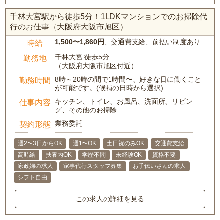
千林大宮駅から徒歩5分！1LDKマンションでのお掃除代
行のお仕事（大阪府大阪市旭区）
1,500〜1,860円
、交通費支給、前払い制度あり
時給
千林大宮 徒歩5分
勤務地
（大阪府大阪市旭区付近）
8時～20時の間で1時間〜、好きな日に働くこと
勤務時間
が可能です。(候補の日時から選択)
キッチン、トイレ、お風呂、洗面所、リビン
仕事内容
グ、その他のお掃除
業務委託
契約形態
週2〜3日からOK
週1〜OK
土日祝のみOK
交通費支給
高時給
扶養内OK
学歴不問
未経験OK
資格不要
家政婦の求人
家事代行スタッフ募集
お手伝いさんの求人
シフト自由
この求人の詳細を見る