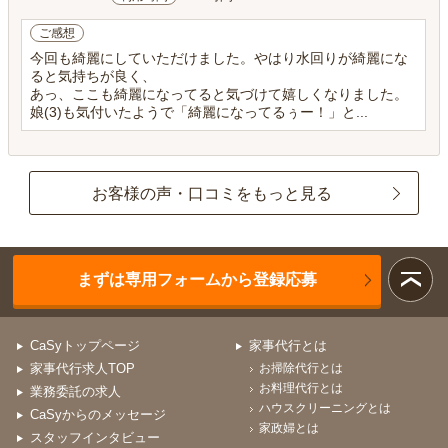
ご感想
今回も綺麗にしていただけました。やはり水回りが綺麗にな
ると気持ちが良く、
あっ、ここも綺麗になってると気づけて嬉しくなりました。
娘(3)も気付いたようで「綺麗になってるぅー！」と...
お客様の声・口コミをもっと見る
まずは専用フォームから登録応募
CaSyトップページ
家事代行とは
家事代行求人TOP
お掃除代行とは
お料理代行とは
業務委託の求人
ハウスクリーニングとは
CaSyからのメッセージ
家政婦とは
スタッフインタビュー