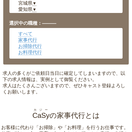
宮城県
▼
愛知県
▼
福井県
▼
岡山県
▼
選択中の職種：———
広島県
▼
すべて
沖縄県
▼
家事代行
お掃除代行
お料理代行
求人の多くがご依頼日当日に確定してしまいますので、以
下の求人情報は、実例として御覧ください。
求人はたくさんございますので、ぜひキャスト登録よろし
くお願いします。
カジー
CaSy
の家事代行とは
お客様に代わり「
お掃除
」や「
お料理
」を行うお仕事です。