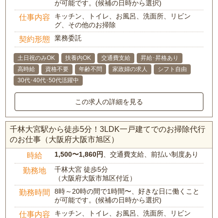
が可能です。(候補の日時から選択)
キッチン、トイレ、お風呂、洗面所、リビン
仕事内容
グ、その他のお掃除
業務委託
契約形態
土日祝のみOK
扶養内OK
交通費支給
昇給･昇格あり
高時給
資格不要
年齢不問
家政婦の求人
シフト自由
30代･40代･50代活躍中
この求人の詳細を見る
千林大宮駅から徒歩5分！3LDK一戸建てでのお掃除代行
のお仕事（大阪府大阪市旭区）
1,500〜1,860円
、交通費支給、前払い制度あり
時給
千林大宮 徒歩5分
勤務地
（大阪府大阪市旭区付近）
8時～20時の間で1時間〜、好きな日に働くこと
勤務時間
が可能です。(候補の日時から選択)
キッチン、トイレ、お風呂、洗面所、リビン
仕事内容