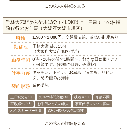
この求人の詳細を見る
千林大宮駅から徒歩13分！4LDK以上一戸建てでのお掃
除代行のお仕事（大阪府大阪市旭区）
1,500〜1,860円
、交通費支給、前払い制度あり
時給
千林大宮 徒歩13分
勤務地
（大阪府大阪市旭区付近）
8時～20時の間で1時間〜、好きな日に働くこと
勤務時間
が可能です。(候補の日時から選択)
キッチン、トイレ、お風呂、洗面所、リビン
仕事内容
グ、その他のお掃除
業務委託
契約形態
土日祝のみOK
スキマ時間勤務OK
扶養内OK
年齢不問
家政婦の求人
お手伝いさんの求人
家事代行スタッフ募集
ハウスキーパー募集
30代･40代･50代活躍中
この求人の詳細を見る