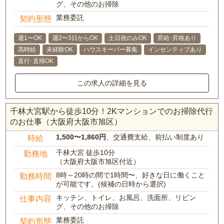
グ、その他のお掃除
業務委託
契約形態
週1〜OK
週2〜3日からOK
土日祝のみOK
昇給･昇格あり
高時給
未経験OK
ハウスキーパー募集
インセンティブあり
直行･直帰OK
この求人の詳細を見る
千林大宮駅から徒歩10分！2Kマンションでのお掃除代行
のお仕事（大阪府大阪市旭区）
1,500〜1,860円
、交通費支給、前払い制度あり
時給
千林大宮 徒歩10分
勤務地
（大阪府大阪市旭区付近）
8時～20時の間で1時間〜、好きな日に働くこと
勤務時間
が可能です。(候補の日時から選択)
キッチン、トイレ、お風呂、洗面所、リビン
仕事内容
グ、その他のお掃除
業務委託
契約形態