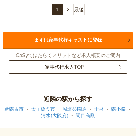
1
2
最後
まずは家事代行キャストに登録
CaSyではたらくメリットなど求人概要のご案内
家事代行求人TOP
近隣の駅から探す
新森古市
太子橋今市
城北公園通
千林
森小路
清水(大阪府)
関目高殿