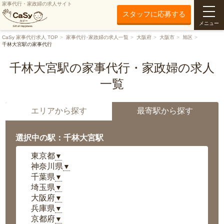
家事代行・家政婦の求人サイト
スタッフに応募する
メニュー
CaSy 家事代行求人 TOP
家事代行･家政婦の求人一覧
大阪府
大阪市
旭区
千林大宮駅の家事代行
千林大宮駅の家事代行・家政婦の求人
一覧
エリアから探す
最寄駅から探す
選択中の駅：千林大宮駅
東京都
▼
神奈川県
▼
千葉県
▼
埼玉県
▼
大阪府
▼
兵庫県
▼
京都府
▼