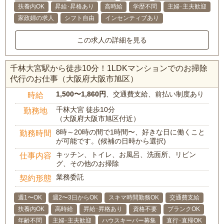
扶養内OK
昇給･昇格あり
高時給
学歴不問
主婦･主夫歓迎
家政婦の求人
シフト自由
インセンティブあり
この求人の詳細を見る
千林大宮駅から徒歩10分！1LDKマンションでのお掃除
代行のお仕事（大阪府大阪市旭区）
1,500〜1,860円
、交通費支給、前払い制度あり
時給
千林大宮 徒歩10分
勤務地
（大阪府大阪市旭区付近）
8時～20時の間で1時間〜、好きな日に働くこと
勤務時間
が可能です。(候補の日時から選択)
キッチン、トイレ、お風呂、洗面所、リビン
仕事内容
グ、その他のお掃除
業務委託
契約形態
週1〜OK
週2〜3日からOK
スキマ時間勤務OK
交通費支給
扶養内OK
高時給
昇給･昇格あり
資格不要
ブランクOK
年齢不問
主婦･主夫歓迎
ハウスキーパー募集
直行･直帰OK