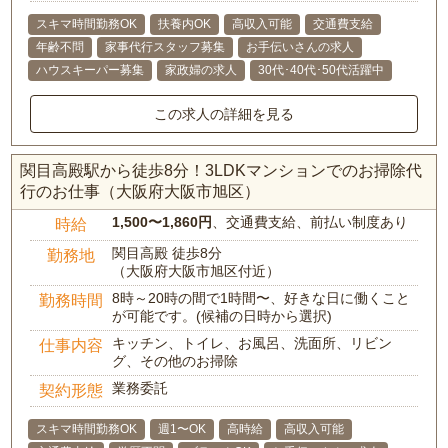
スキマ時間勤務OK
扶養内OK
高収入可能
交通費支給
年齢不問
家事代行スタッフ募集
お手伝いさんの求人
ハウスキーパー募集
家政婦の求人
30代･40代･50代活躍中
この求人の詳細を見る
関目高殿駅から徒歩8分！3LDKマンションでのお掃除代
行のお仕事（大阪府大阪市旭区）
1,500〜1,860円
、交通費支給、前払い制度あり
時給
関目高殿 徒歩8分
勤務地
（大阪府大阪市旭区付近）
8時～20時の間で1時間〜、好きな日に働くこと
勤務時間
が可能です。(候補の日時から選択)
キッチン、トイレ、お風呂、洗面所、リビン
仕事内容
グ、その他のお掃除
業務委託
契約形態
スキマ時間勤務OK
週1〜OK
高時給
高収入可能