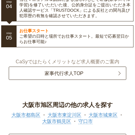
step
学習)を修了いただいた後、公的身分証をご提出いただき本
04
人確認サービス「TRUSTDOCK」による反社との関与及び
犯罪歴の有無を確認させていただきます。
お仕事スタート
step
ご希望の日時と場所でお仕事スタート。最短で応募翌日か
05
らお仕事可能♪
CaSyではたらくメリットなど求人概要のご案内
家事代行求人TOP
大阪市旭区周辺の他の求人を探す
大阪市都島区
大阪市東淀川区
大阪市城東区
大阪市鶴見区
守口市