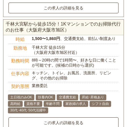
この求人の詳細を見る
千林大宮駅から徒歩15分！1Kマンションでのお掃除代行
のお仕事（大阪府大阪市旭区）
1,500〜1,860円
、交通費支給、前払い制度あり
時給
千林大宮 徒歩15分
勤務地
（大阪府大阪市旭区付近）
8時～20時の間で1時間〜、好きな日に働くこと
勤務時間
が可能です。(候補の日時から選択)
キッチン、トイレ、お風呂、洗面所、リビン
仕事内容
グ、その他のお掃除
業務委託
契約形態
土日祝のみOK
扶養内OK
交通費支給
昇給･昇格あり
高時給
資格不要
年齢不問
家政婦の求人
シフト自由
30代･40代･50代活躍中
この求人の詳細を見る