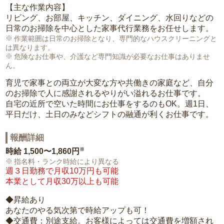
【主な作業内容】
リビング、お部屋、キッチン、ダイニング、水回りなどの
日常のお掃除を中心とした家事代行業務をお任せします。
作業範囲は日常のお掃除となり、専門的なハウスクリーニングと
は異なります。
危険なお仕事や、介護など専門知識が必要なお仕事はありませ
ん。
育児で家事との両立が大変な方や共働きの家庭など、自分
のお掃除で人に感謝されるやりがい溢れるお仕事です。
自宅の近所で空いた時間にお仕事をするのもOK。週1日、
平日だけ、土日のみなどシフトの融通が利くお仕事です。
報酬詳細
※
時給
1,500〜1,860円
指名料・ランク時給により異なる
週３日勤務で月収10万円も可能
本業として月収30万以上も可能
◆昇給あり
あなたのやる気次第で時給アップも可！
◆交通費：別途支給。お客様によっては交通費を増額され