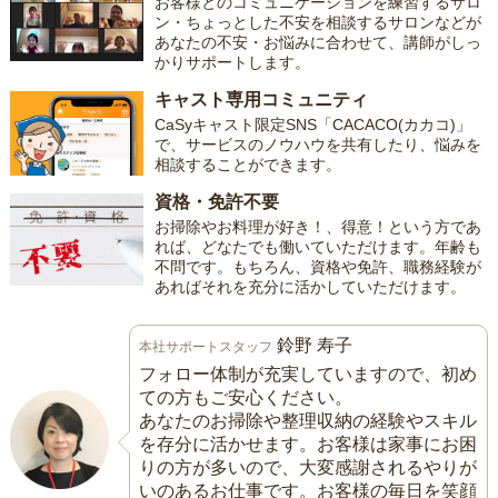
お客様とのコミュニケーションを練習するサロ
ン・ちょっとした不安を相談するサロンなどが
あなたの不安・お悩みに合わせて、講師がしっ
かりサポートします。
キャスト専用コミュニティ
CaSyキャスト限定SNS「CACACO(カカコ)」
で、サービスのノウハウを共有したり、悩みを
相談することができます。
資格・免許不要
お掃除やお料理が好き！、得意！という方であ
れば、どなたでも働いていただけます。年齢も
不問です。もちろん、資格や免許、職務経験が
あればそれを充分に活かしていただけます。
鈴野 寿子
本社サポートスタッフ
フォロー体制が充実していますので、初め
ての方もご安心ください。
あなたのお掃除や整理収納の経験やスキル
を存分に活かせます。お客様は家事にお困
りの方が多いので、大変感謝されるやりが
いのあるお仕事です。お客様の毎日を笑顔