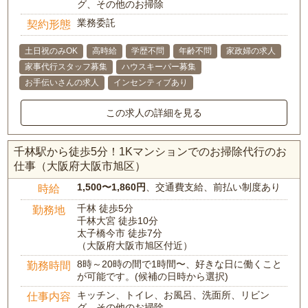
グ、その他のお掃除
業務委託
契約形態
土日祝のみOK
高時給
学歴不問
年齢不問
家政婦の求人
家事代行スタッフ募集
ハウスキーパー募集
お手伝いさんの求人
インセンティブあり
この求人の詳細を見る
千林駅から徒歩5分！1Kマンションでのお掃除代行のお
仕事（大阪府大阪市旭区）
1,500〜1,860円
、交通費支給、前払い制度あり
時給
千林 徒歩5分
勤務地
千林大宮 徒歩10分
太子橋今市 徒歩7分
（大阪府大阪市旭区付近）
8時～20時の間で1時間〜、好きな日に働くこと
勤務時間
が可能です。(候補の日時から選択)
キッチン、トイレ、お風呂、洗面所、リビン
仕事内容
グ、その他のお掃除