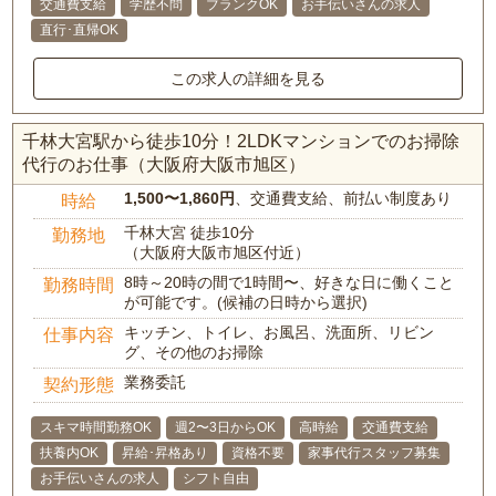
交通費支給
学歴不問
ブランクOK
お手伝いさんの求人
直行･直帰OK
この求人の詳細を見る
千林大宮駅から徒歩10分！2LDKマンションでのお掃除
代行のお仕事（大阪府大阪市旭区）
1,500〜1,860円
、交通費支給、前払い制度あり
時給
千林大宮 徒歩10分
勤務地
（大阪府大阪市旭区付近）
8時～20時の間で1時間〜、好きな日に働くこと
勤務時間
が可能です。(候補の日時から選択)
キッチン、トイレ、お風呂、洗面所、リビン
仕事内容
グ、その他のお掃除
業務委託
契約形態
スキマ時間勤務OK
週2〜3日からOK
高時給
交通費支給
扶養内OK
昇給･昇格あり
資格不要
家事代行スタッフ募集
お手伝いさんの求人
シフト自由