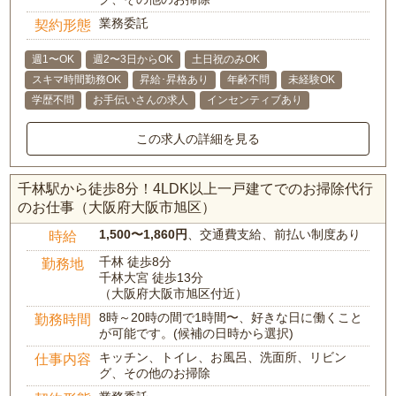
業務委託
契約形態
週1〜OK
週2〜3日からOK
土日祝のみOK
スキマ時間勤務OK
昇給･昇格あり
年齢不問
未経験OK
学歴不問
お手伝いさんの求人
インセンティブあり
この求人の詳細を見る
千林駅から徒歩8分！4LDK以上一戸建てでのお掃除代行
のお仕事（大阪府大阪市旭区）
1,500〜1,860円
、交通費支給、前払い制度あり
時給
千林 徒歩8分
勤務地
千林大宮 徒歩13分
（大阪府大阪市旭区付近）
8時～20時の間で1時間〜、好きな日に働くこと
勤務時間
が可能です。(候補の日時から選択)
キッチン、トイレ、お風呂、洗面所、リビン
仕事内容
グ、その他のお掃除