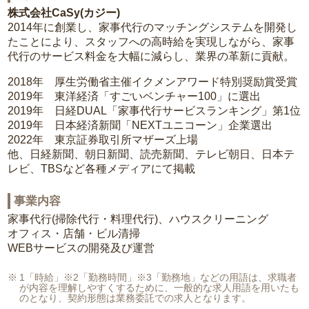
株式会社CaSy(カジー)
2014年に創業し、家事代行のマッチングシステムを開発し
たことにより、スタッフへの高時給を実現しながら、家事
代行のサービス料金を大幅に減らし、業界の革新に貢献。
2018年 厚生労働省主催イクメンアワード特別奨励賞受賞
2019年 東洋経済「すごいベンチャー100」に選出
2019年 日経DUAL「家事代行サービスランキング」第1位
2019年 日本経済新聞「NEXTユニコーン」企業選出
2022年 東京証券取引所マザーズ上場
他、日経新聞、朝日新聞、読売新聞、テレビ朝日、日本テ
レビ、TBSなど各種メディアにて掲載
事業内容
家事代行(掃除代行・料理代行)、ハウスクリーニング
オフィス・店舗・ビル清掃
WEBサービスの開発及び運営
1「時給」※2「勤務時間」※3「勤務地」などの用語は、求職者
が内容を理解しやすくするために、一般的な求人用語を用いたも
のとなり、契約形態は業務委託での求人となります。