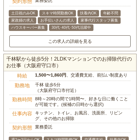
業務委託
契約形態
土日祝のみOK
スキマ時間勤務OK
扶養内OK
年齢不問
家政婦の求人
お手伝いさんの求人
家事代行スタッフ募集
ハウスキーパー募集
30代･40代･50代活躍中
この求人の詳細を見る
千林駅から徒歩5分！2LDKマンションでのお掃除代行の
お仕事（大阪府守口市）
1,500〜1,860円
、交通費支給、前払い制度あり
時給
千林 徒歩5分
勤務地
（大阪府守口市付近）
8時～20時の間で1時間〜、好きな日に働くこと
勤務時間
が可能です。(候補の日時から選択)
キッチン、トイレ、お風呂、洗面所、リビン
仕事内容
グ、その他のお掃除
業務委託
契約形態
週2〜3日からOK
スキマ時間勤務OK
交通費支給
扶養内OK