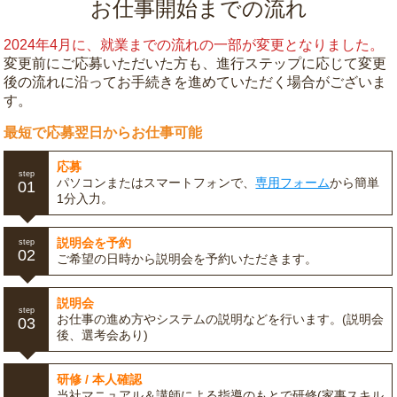
お仕事開始までの流れ
2024年4月に、就業までの流れの一部が変更となりました。
変更前にご応募いただいた方も、進行ステップに応じて変更
後の流れに沿ってお手続きを進めていただく場合がございま
す。
最短で応募翌日からお仕事可能
応募
step
パソコンまたはスマートフォンで、
専用フォーム
から簡単
01
1分入力。
説明会を予約
step
02
ご希望の日時から説明会を予約いただきます。
説明会
step
お仕事の進め方やシステムの説明などを行います。(説明会
03
後、選考会あり)
研修 / 本人確認
当社マニュアル＆講師による指導のもとで研修(家事スキル