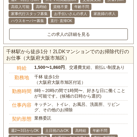
高収入可能
高時給
資格不要
年齢不問
家事代行スタッフ募集
お手伝いさんの求人
家政婦の求人
ハウスキーパー募集
直行･直帰OK
この求人の詳細を見る
千林駅から徒歩1分！2LDKマンションでのお掃除代行の
お仕事（大阪府大阪市旭区）
1,500〜1,860円
、交通費支給、前払い制度あり
時給
千林 徒歩1分
勤務地
（大阪府大阪市旭区付近）
8時～20時の間で1時間〜、好きな日に働くこと
勤務時間
が可能です。(候補の日時から選択)
キッチン、トイレ、お風呂、洗面所、リビン
仕事内容
グ、その他のお掃除
業務委託
契約形態
週2〜3日からOK
土日祝のみOK
高時給
年齢不問