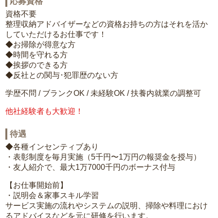
応募資格
資格不要
整理収納アドバイザーなどの資格お持ちの方はそれを活か
していただけるお仕事です！
◆お掃除が得意な方
◆時間を守れる方
◆挨拶のできる方
◆反社との関与･犯罪歴のない方
学歴不問 / ブランクOK / 未経験OK / 扶養内就業の調整可
他社経験者も大歓迎！
待遇
◆各種インセンティブあり
・表彰制度を毎月実施（5千円〜1万円の報奨金を授与）
・友人紹介で、最大1万7000千円のボーナス付与
【お仕事開始前】
・説明会＆家事スキル学習
サービス実施の流れやシステムの説明、掃除や料理におけ
るアドバイスなどを元に研修を行います。