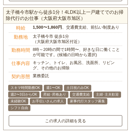
太子橋今市駅から徒歩1分！4LDK以上一戸建てでのお掃
除代行のお仕事（大阪府大阪市旭区）
1,500〜1,860円
、交通費支給、前払い制度あり
時給
太子橋今市 徒歩1分
勤務地
（大阪府大阪市旭区付近）
8時～20時の間で1時間〜、好きな日に働くこと
勤務時間
が可能です。(候補の日時から選択)
キッチン、トイレ、お風呂、洗面所、リビン
仕事内容
グ、その他のお掃除
業務委託
契約形態
スキマ時間勤務OK
週1〜OK
土日祝のみOK
週2〜3日からOK
昇給･昇格あり
交通費支給
主婦･主夫歓迎
未経験OK
お手伝いさんの求人
家事代行スタッフ募集
シフト自由
この求人の詳細を見る