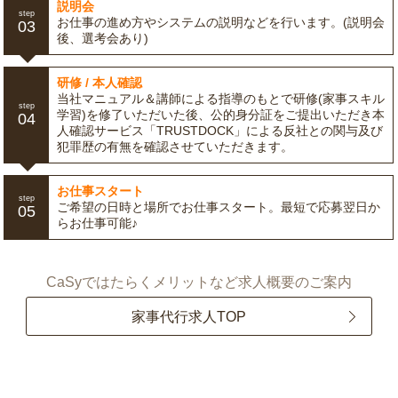
説明会
step
お仕事の進め方やシステムの説明などを行います。(説明会
03
後、選考会あり)
研修 / 本人確認
当社マニュアル＆講師による指導のもとで研修(家事スキル
step
学習)を修了いただいた後、公的身分証をご提出いただき本
04
人確認サービス「TRUSTDOCK」による反社との関与及び
犯罪歴の有無を確認させていただきます。
お仕事スタート
step
ご希望の日時と場所でお仕事スタート。最短で応募翌日か
05
らお仕事可能♪
CaSyではたらくメリットなど求人概要のご案内
家事代行求人TOP