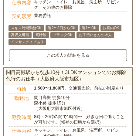
キッチン、トイレ、お風呂、洗面所、リビン
仕事内容
グ、その他のお掃除
業務委託
契約形態
スキマ時間勤務OK
週2〜3日からOK
週1〜OK
扶養内OK
高収入可能
高時給
ブランクOK
お手伝いさんの求人
インセンティブあり
この求人の詳細を見る
関目高殿駅から徒歩10分！3LDKマンションでのお掃除
代行のお仕事（大阪府大阪市旭区）
1,500〜1,860円
、交通費支給、前払い制度あり
時給
関目高殿 徒歩10分
勤務地
森小路 徒歩15分
（大阪府大阪市旭区付近）
8時～20時の間で1時間〜、好きな日に働くこと
勤務時間
が可能です。(候補の日時から選択)
キッチン、トイレ、お風呂、洗面所、リビン
仕事内容
グ、その他のお掃除