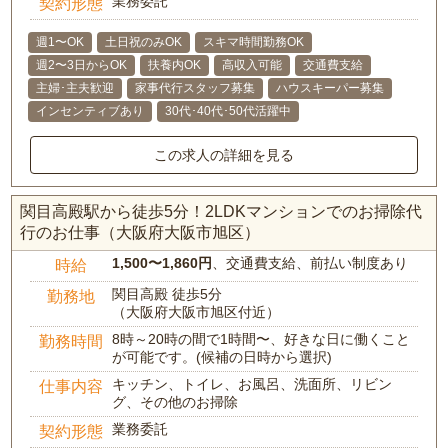
業務委託
契約形態
週1〜OK
土日祝のみOK
スキマ時間勤務OK
週2〜3日からOK
扶養内OK
高収入可能
交通費支給
主婦･主夫歓迎
家事代行スタッフ募集
ハウスキーパー募集
インセンティブあり
30代･40代･50代活躍中
この求人の詳細を見る
関目高殿駅から徒歩5分！2LDKマンションでのお掃除代
行のお仕事（大阪府大阪市旭区）
1,500〜1,860円
、交通費支給、前払い制度あり
時給
関目高殿 徒歩5分
勤務地
（大阪府大阪市旭区付近）
8時～20時の間で1時間〜、好きな日に働くこと
勤務時間
が可能です。(候補の日時から選択)
キッチン、トイレ、お風呂、洗面所、リビン
仕事内容
グ、その他のお掃除
業務委託
契約形態