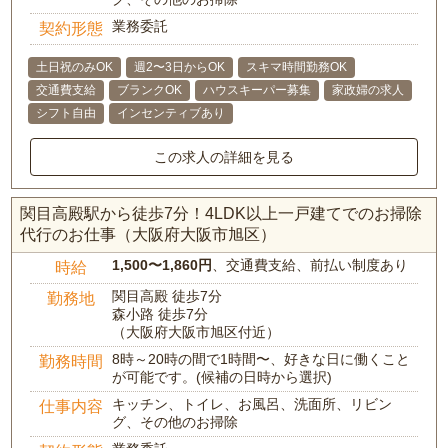
業務委託
契約形態
土日祝のみOK
週2〜3日からOK
スキマ時間勤務OK
交通費支給
ブランクOK
ハウスキーパー募集
家政婦の求人
シフト自由
インセンティブあり
この求人の詳細を見る
関目高殿駅から徒歩7分！4LDK以上一戸建てでのお掃除
代行のお仕事（大阪府大阪市旭区）
1,500〜1,860円
、交通費支給、前払い制度あり
時給
関目高殿 徒歩7分
勤務地
森小路 徒歩7分
（大阪府大阪市旭区付近）
8時～20時の間で1時間〜、好きな日に働くこと
勤務時間
が可能です。(候補の日時から選択)
キッチン、トイレ、お風呂、洗面所、リビン
仕事内容
グ、その他のお掃除