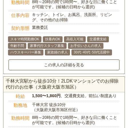
8時～20時の間で1時間〜、好きな日に働くこと
勤務時間
が可能です。(候補の日時から選択)
キッチン、トイレ、お風呂、洗面所、リビン
仕事内容
グ、その他のお掃除
業務委託
契約形態
スキマ時間勤務OK
扶養内OK
高収入可能
交通費支給
年齢不問
家事代行スタッフ募集
お手伝いさんの求人
ハウスキーパー募集
家政婦の求人
30代･40代･50代活躍中
この求人の詳細を見る
千林大宮駅から徒歩10分！2LDKマンションでのお掃除
代行のお仕事（大阪府大阪市旭区）
1,500〜1,860円
、交通費支給、前払い制度あり
時給
千林大宮 徒歩10分
勤務地
（大阪府大阪市旭区付近）
8時～20時の間で1時間〜、好きな日に働くこと
勤務時間
が可能です。(候補の日時から選択)