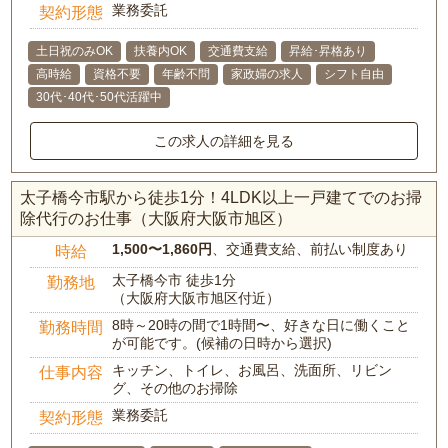
業務委託
契約形態
土日祝のみOK
扶養内OK
交通費支給
昇給･昇格あり
高時給
資格不要
年齢不問
家政婦の求人
シフト自由
30代･40代･50代活躍中
この求人の詳細を見る
太子橋今市駅から徒歩1分！4LDK以上一戸建てでのお掃
除代行のお仕事（大阪府大阪市旭区）
1,500〜1,860円
、交通費支給、前払い制度あり
時給
太子橋今市 徒歩1分
勤務地
（大阪府大阪市旭区付近）
8時～20時の間で1時間〜、好きな日に働くこと
勤務時間
が可能です。(候補の日時から選択)
キッチン、トイレ、お風呂、洗面所、リビン
仕事内容
グ、その他のお掃除
業務委託
契約形態