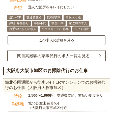
選んだ箇所をキレイにしたい
希望
週1〜OK
交通費支給
扶養内OK
高収入可能
昇給･昇格あり
年齢不問
学歴不問
家政婦の求人
お手伝いさんの求人
ハウスキーパー募集
シフト自由
この求人の詳細を見る
関目高殿駅の家事代行の求人一覧を見る
大阪府大阪市旭区のお掃除代行のお仕事
城北公園通駅から徒歩5分！1Rマンションでのお掃除代
行のお仕事（大阪府大阪市旭区）
1,500〜1,860円
、交通費支給、前払い制度あり
時給
城北公園通 徒歩5分
勤務地
（大阪府大阪市旭区付近）