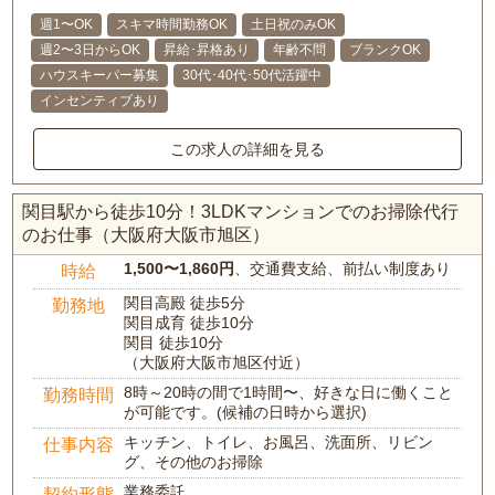
週1〜OK
スキマ時間勤務OK
土日祝のみOK
週2〜3日からOK
昇給･昇格あり
年齢不問
ブランクOK
ハウスキーパー募集
30代･40代･50代活躍中
インセンティブあり
この求人の詳細を見る
関目駅から徒歩10分！3LDKマンションでのお掃除代行
のお仕事（大阪府大阪市旭区）
1,500〜1,860円
、交通費支給、前払い制度あり
時給
関目高殿 徒歩5分
勤務地
関目成育 徒歩10分
関目 徒歩10分
（大阪府大阪市旭区付近）
8時～20時の間で1時間〜、好きな日に働くこと
勤務時間
が可能です。(候補の日時から選択)
キッチン、トイレ、お風呂、洗面所、リビン
仕事内容
グ、その他のお掃除
業務委託
契約形態