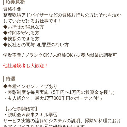
応募資格
資格不要
整理収納アドバイザーなどの資格お持ちの方はそれを活か
していただけるお仕事です！
◆お掃除が得意な方
◆時間を守れる方
◆挨拶のできる方
◆反社との関与･犯罪歴のない方
学歴不問 / ブランクOK / 未経験OK / 扶養内就業の調整可
他社経験者も大歓迎！
待遇
◆各種インセンティブあり
・表彰制度を毎月実施（5千円〜1万円の報奨金を授与）
・友人紹介で、最大1万7000千円のボーナス付与
【お仕事開始前】
・説明会＆家事スキル学習
サービス実施の流れやシステムの説明、掃除や料理におけ
るアドバイスなどを元に研修を行います。