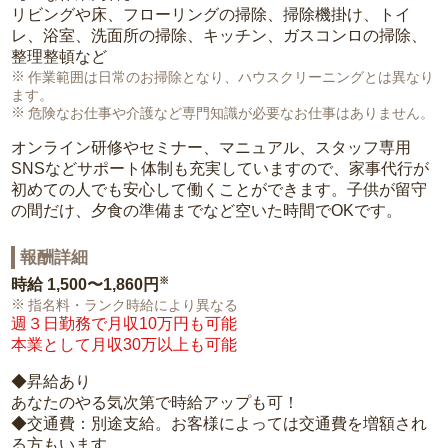
リビングや床、フローリングの掃除、掃除機掛け、トイ
レ、浴室、洗面所の掃除、キッチン、ガスコンロの掃除、
整理整頓など
作業範囲は日常のお掃除となり、ハウスクリーニングとは異なり
ます。
危険なお仕事や介護など専門知識が必要なお仕事はありません。
オンライン研修やセミナー、マニュアル、スタッフ専用
SNSなどサポート体制も充実していますので、家事代行が
初めての人でも安心して働くことができます。子供が留守
の間だけ、夕食の準備までなど空いた時間でOKです。
報酬詳細
※
時給
1,500〜1,860円
指名料・ランク時給により異なる
週３日勤務で月収10万円も可能
本業として月収30万以上も可能
◆昇給あり
あなたのやる気次第で時給アップも可！
◆交通費：別途支給。お客様によっては交通費を増額され
る方もいます