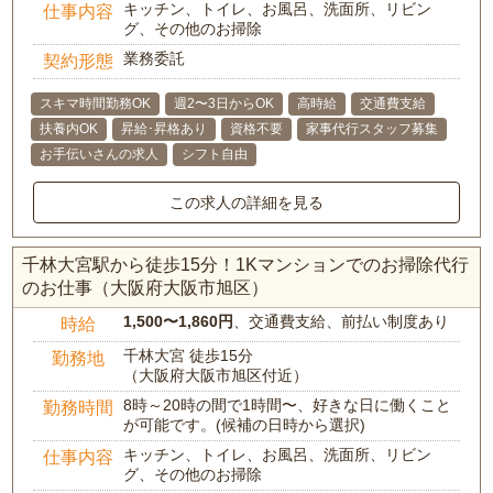
キッチン、トイレ、お風呂、洗面所、リビン
仕事内容
グ、その他のお掃除
業務委託
契約形態
スキマ時間勤務OK
週2〜3日からOK
高時給
交通費支給
扶養内OK
昇給･昇格あり
資格不要
家事代行スタッフ募集
お手伝いさんの求人
シフト自由
この求人の詳細を見る
千林大宮駅から徒歩15分！1Kマンションでのお掃除代行
のお仕事（大阪府大阪市旭区）
1,500〜1,860円
、交通費支給、前払い制度あり
時給
千林大宮 徒歩15分
勤務地
（大阪府大阪市旭区付近）
8時～20時の間で1時間〜、好きな日に働くこと
勤務時間
が可能です。(候補の日時から選択)
キッチン、トイレ、お風呂、洗面所、リビン
仕事内容
グ、その他のお掃除