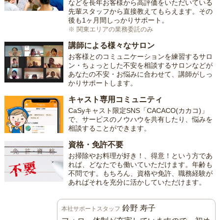
などを長年お客様から高評価をいただいている
先輩スタッフから直接教えてもらえます。その
後も1ヶ月間しっかりサポート。
※ 関東エリアの業務委託のみ
講師による様々なサロン
お客様とのコミュニケーションを練習するサロ
ン・ちょっとした不安を相談するサロンなどが
あなたの不安・お悩みに合わせて、講師がしっ
かりサポートします。
キャスト専用コミュニティ
CaSyキャスト限定SNS「CACACO(カカコ)」
で、サービスのノウハウを共有したり、悩みを
相談することができます。
資格・免許不要
お掃除やお料理が好き！、得意！という方であ
れば、どなたでも働いていただけます。年齢も
不問です。もちろん、資格や免許、職務経験が
あればそれを充分に活かしていただけます。
鈴野 寿子
本社サポートスタッフ