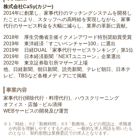
株式会社CaSy(カジー)
2014年に創業し、家事代行のマッチングシステムを開発し
たことにより、スタッフへの高時給を実現しながら、家事
代行のサービス料金を大幅に減らし、業界の革新に貢献。
2018年 厚生労働省主催イクメンアワード特別奨励賞受賞
2019年 東洋経済「すごいベンチャー100」に選出
2019年 日経DUAL「家事代行サービスランキング」第1位
2019年 日本経済新聞「NEXTユニコーン」企業選出
2022年 東京証券取引所マザーズ上場
他、日経新聞、朝日新聞、読売新聞、テレビ朝日、日本テ
レビ、TBSなど各種メディアにて掲載
事業内容
家事代行(掃除代行・料理代行)、ハウスクリーニング
オフィス・店舗・ビル清掃
WEBサービスの開発及び運営
1「時給」※2「勤務時間」※3「勤務地」などの用語は、求職者
が内容を理解しやすくするために、一般的な求人用語を用いたも
のとなり、契約形態は業務委託での求人となります。