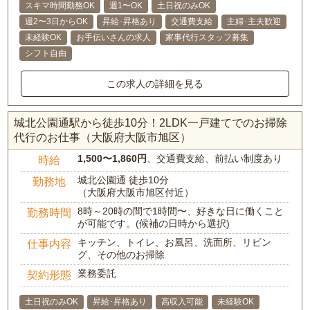
スキマ時間勤務OK
週1〜OK
土日祝のみOK
週2〜3日からOK
昇給･昇格あり
交通費支給
主婦･主夫歓迎
未経験OK
お手伝いさんの求人
家事代行スタッフ募集
シフト自由
この求人の詳細を見る
城北公園通駅から徒歩10分！2LDK一戸建てでのお掃除
代行のお仕事（大阪府大阪市旭区）
1,500〜1,860円
、交通費支給、前払い制度あり
時給
城北公園通 徒歩10分
勤務地
（大阪府大阪市旭区付近）
8時～20時の間で1時間〜、好きな日に働くこと
勤務時間
が可能です。(候補の日時から選択)
キッチン、トイレ、お風呂、洗面所、リビン
仕事内容
グ、その他のお掃除
業務委託
契約形態
土日祝のみOK
昇給･昇格あり
高収入可能
未経験OK