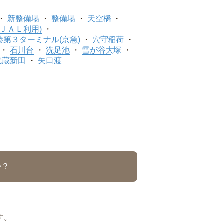
新整備場
整備場
天空橋
ＪＡＬ利用)
港第３ターミナル(京急)
穴守稲荷
石川台
洗足池
雪が谷大塚
武蔵新田
矢口渡
か？
す。