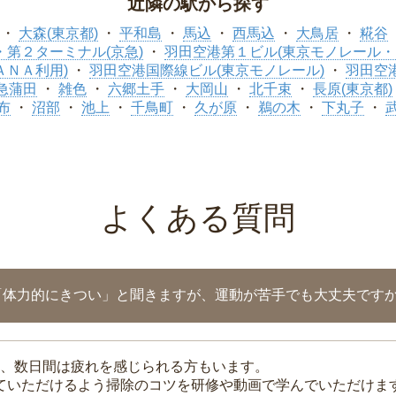
近隣の駅から探す
大森(東京都)
平和島
馬込
西馬込
大鳥居
糀谷
第２ターミナル(京急)
羽田空港第１ビル(東京モノレール・
ＡＮＡ利用)
羽田空港国際線ビル(東京モノレール)
羽田空
急蒲田
雑色
六郷土手
大岡山
北千束
長原(東京都)
布
沼部
池上
千鳥町
久が原
鵜の木
下丸子
よくある質問
「体力的にきつい」と聞きますが、運動が苦手でも大丈夫です
、数日間は疲れを感じられる方もいます。
れていただけるよう掃除のコツを研修や動画で学んでいただけま