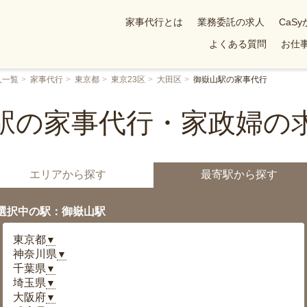
家事代行とは
業務委託の求人
CaS
よくある質問
お仕事
人一覧
家事代行
東京都
東京23区
大田区
御嶽山駅の家事代行
駅の家事代行・家政婦の
エリアから探す
最寄駅から探す
選択中の駅：御嶽山駅
東京都
▼
神奈川県
▼
千葉県
▼
埼玉県
▼
大阪府
▼