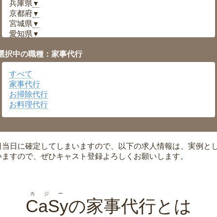
兵庫県
▼
京都府
▼
宮城県
▼
愛知県
▼
福井県
▼
選択中の職種：家事代行
岡山県
▼
広島県
▼
すべて
沖縄県
▼
家事代行
お掃除代行
お料理代行
日当日に確定してしまいますので、以下の求人情報は、実例と
いますので、ぜひキャスト登録よろしくお願いします。
カジー
CaSy
の家事代行とは