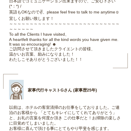
日本語でコミュニケーション出来ますので、ご安心下さい
(*：*) /
英語もOKなので✌、please feel free to talk to me anytime☺
宜しくお願い致します！
～～～～～～～～～～～～～～～～～～～～～～～～～～～
～～～～～～
To all the Clients I have visited、
A heartfelt thanks for all the kind words you have given me.
It was so encouraging! ☻
ご訪問させて頂きましたクライエントの皆様、
温かいお言葉、励みになりました！
わたしこそありがとうございました！！
家事代行キャストGさん (家事歴25年)
以前は、ホテルの客室清掃のお仕事をしておりました。ご連
泊のお客様から 「とてもキレイにしてくれてありがとう」
と、お礼の言葉を何度か頂き この仕事だと！お掃除の楽しさ
に目覚めてしまいました。
お客様に喜んで頂ける事にとてもやり甲斐を感じます。