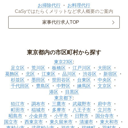
お掃除代行
お料理代行
CaSyではたらくメリットなど求人概要のご案内
家事代行求人TOP
東京都内の市区町村から探す
東京23区
:
足立区
荒川区
板橋区
江戸川区
大田区
葛飾区
北区
江東区
品川区
渋谷区
新宿区
杉並区
墨田区
世田谷区
台東区
中央区
千代田区
豊島区
中野区
練馬区
文京区
港区
目黒区
東京都下
:
狛江市
調布市
三鷹市
武蔵野市
府中市
町田市
稲城市
多摩市
八王子市
立川市
昭島市
小金井市
小平市
日野市
国分寺市
国立市
西東京市
東久留米市
清瀬市
東大和市
東村山市
武蔵村山市
福生市
瑞穂町
羽村市