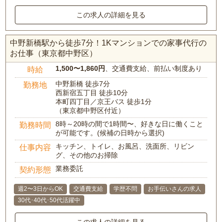
この求人の詳細を見る
中野新橋駅から徒歩7分！1Kマンションでの家事代行の
お仕事（東京都中野区）
1,500〜1,860円
、交通費支給、前払い制度あり
時給
中野新橋 徒歩7分
勤務地
西新宿五丁目 徒歩10分
本町四丁目／京王バス 徒歩1分
（東京都中野区付近）
8時～20時の間で1時間〜、好きな日に働くこと
勤務時間
が可能です。(候補の日時から選択)
キッチン、トイレ、お風呂、洗面所、リビン
仕事内容
グ、その他のお掃除
業務委託
契約形態
週2〜3日からOK
交通費支給
学歴不問
お手伝いさんの求人
30代･40代･50代活躍中
この求人の詳細を見る