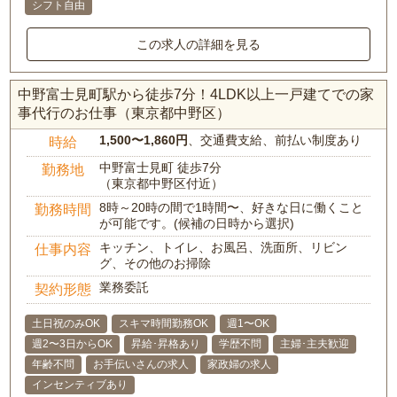
シフト自由
この求人の詳細を見る
中野富士見町駅から徒歩7分！4LDK以上一戸建てでの家
事代行のお仕事（東京都中野区）
1,500〜1,860円
、交通費支給、前払い制度あり
時給
中野富士見町 徒歩7分
勤務地
（東京都中野区付近）
8時～20時の間で1時間〜、好きな日に働くこと
勤務時間
が可能です。(候補の日時から選択)
キッチン、トイレ、お風呂、洗面所、リビン
仕事内容
グ、その他のお掃除
業務委託
契約形態
土日祝のみOK
スキマ時間勤務OK
週1〜OK
週2〜3日からOK
昇給･昇格あり
学歴不問
主婦･主夫歓迎
年齢不問
お手伝いさんの求人
家政婦の求人
インセンティブあり