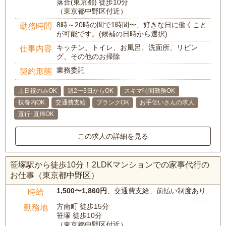
落合(東京都) 徒歩10分
（東京都中野区付近）
8時～20時の間で1時間〜、好きな日に働くこと
勤務時間
が可能です。(候補の日時から選択)
キッチン、トイレ、お風呂、洗面所、リビン
仕事内容
グ、その他のお掃除
業務委託
契約形態
土日祝のみOK
週2〜3日からOK
スキマ時間勤務OK
扶養内OK
交通費支給
ブランクOK
お手伝いさんの求人
直行･直帰OK
この求人の詳細を見る
笹塚駅から徒歩10分！2LDKマンションでの家事代行の
お仕事（東京都中野区）
1,500〜1,860円
、交通費支給、前払い制度あり
時給
方南町 徒歩15分
勤務地
笹塚 徒歩10分
（東京都中野区付近）