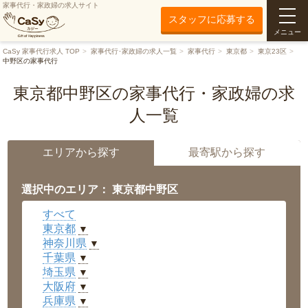
家事代行・家政婦の求人サイト
スタッフに応募する
メニュー
CaSy 家事代行求人 TOP
家事代行･家政婦の求人一覧
家事代行
東京都
東京23区
中野区の家事代行
東京都中野区の家事代行・家政婦の求
人一覧
エリアから探す
最寄駅から探す
選択中のエリア： 東京都中野区
すべて
東京都
▼
神奈川県
▼
千葉県
▼
埼玉県
▼
大阪府
▼
兵庫県
▼