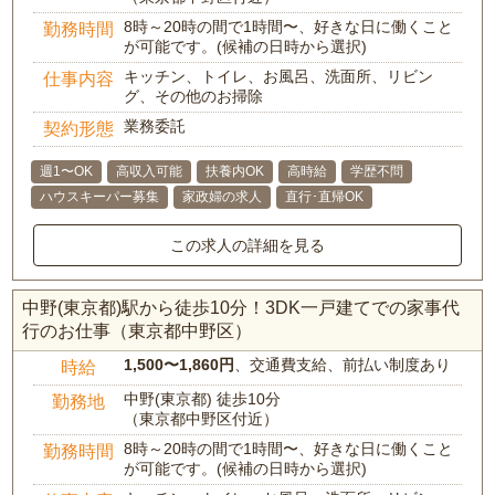
8時～20時の間で1時間〜、好きな日に働くこと
勤務時間
が可能です。(候補の日時から選択)
キッチン、トイレ、お風呂、洗面所、リビン
仕事内容
グ、その他のお掃除
業務委託
契約形態
週1〜OK
高収入可能
扶養内OK
高時給
学歴不問
ハウスキーパー募集
家政婦の求人
直行･直帰OK
この求人の詳細を見る
中野(東京都)駅から徒歩10分！3DK一戸建てでの家事代
行のお仕事（東京都中野区）
1,500〜1,860円
、交通費支給、前払い制度あり
時給
中野(東京都) 徒歩10分
勤務地
（東京都中野区付近）
8時～20時の間で1時間〜、好きな日に働くこと
勤務時間
が可能です。(候補の日時から選択)