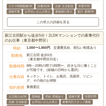
スキマ時間勤務OK
扶養内OK
主婦･主夫歓迎
学歴不問
資格不要
お手伝いさんの求人
家政婦の求人
直行･直帰OK
この求人の詳細を見る
新江古田駅から徒歩5分！2LDKマンションでの家事代行
のお仕事（東京都中野区）
1,500〜1,860円
、交通費支給、前払い制度あり
時給
新江古田 徒歩5分
勤務地
（東京都中野区付近）
8時～20時の間で1時間〜、好きな日に働くこと
勤務時間
が可能です。(候補の日時から選択)
キッチン、トイレ、お風呂、洗面所、リビン
仕事内容
グ、その他のお掃除
業務委託
契約形態
土日祝のみOK
高時給
昇給･昇格あり
資格不要
学歴不問
主婦･主夫歓迎
お手伝いさんの求人
家事代行スタッフ募集