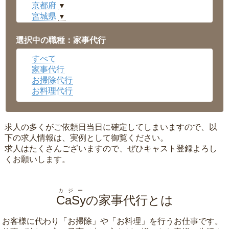
京都府
▼
宮城県
▼
愛知県
▼
福井県
▼
選択中の職種：家事代行
岡山県
▼
すべて
広島県
▼
家事代行
沖縄県
▼
お掃除代行
お料理代行
求人の多くがご依頼日当日に確定してしまいますので、以
下の求人情報は、実例として御覧ください。
求人はたくさんございますので、ぜひキャスト登録よろし
くお願いします。
カジー
CaSy
の家事代行とは
お客様に代わり「
お掃除
」や「
お料理
」を行うお仕事です。