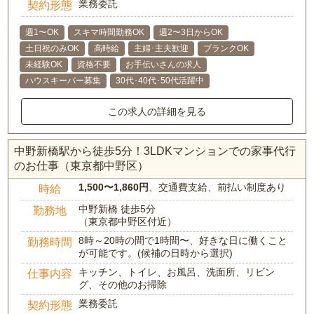
業務委託
契約形態
週1〜OK
スキマ時間勤務OK
週2〜3日からOK
土日祝のみOK
高時給
主婦･主夫歓迎
ブランクOK
未経験OK
資格不要
お手伝いさんの求人
ハウスキーパー募集
30代･40代･50代活躍中
この求人の詳細を見る
中野新橋駅から徒歩5分！3LDKマンションでの家事代行
のお仕事（東京都中野区）
1,500〜1,860円
、交通費支給、前払い制度あり
時給
中野新橋 徒歩5分
勤務地
（東京都中野区付近）
8時～20時の間で1時間〜、好きな日に働くこと
勤務時間
が可能です。(候補の日時から選択)
キッチン、トイレ、お風呂、洗面所、リビン
仕事内容
グ、その他のお掃除
業務委託
契約形態