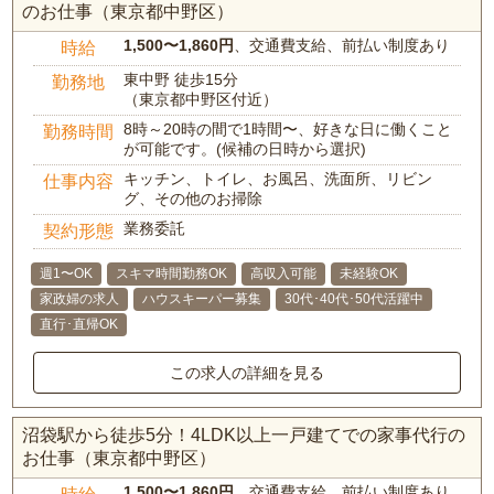
のお仕事（東京都中野区）
1,500〜1,860円
、交通費支給、前払い制度あり
時給
東中野 徒歩15分
勤務地
（東京都中野区付近）
8時～20時の間で1時間〜、好きな日に働くこと
勤務時間
が可能です。(候補の日時から選択)
キッチン、トイレ、お風呂、洗面所、リビン
仕事内容
グ、その他のお掃除
業務委託
契約形態
週1〜OK
スキマ時間勤務OK
高収入可能
未経験OK
家政婦の求人
ハウスキーパー募集
30代･40代･50代活躍中
直行･直帰OK
この求人の詳細を見る
沼袋駅から徒歩5分！4LDK以上一戸建てでの家事代行の
お仕事（東京都中野区）
1,500〜1,860円
、交通費支給、前払い制度あり
時給