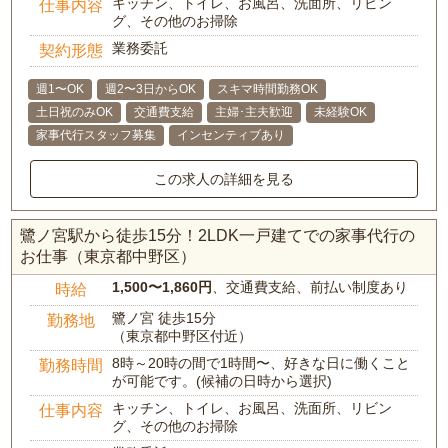
キッチン、トイレ、お風呂、洗面所、リビン
仕事内容
グ、その他のお掃除
業務委託
契約形態
週1〜OK
週2〜3日からOK
スキマ時間勤務OK
土日祝のみOK
交通費支給
主婦･主夫歓迎
未経験OK
家事代行スタッフ募集
インセンティブあり
この求人の詳細を見る
鷺ノ宮駅から徒歩15分！2LDK一戸建てでの家事代行の
お仕事（東京都中野区）
1,500〜1,860円
、交通費支給、前払い制度あり
時給
鷺ノ宮 徒歩15分
勤務地
（東京都中野区付近）
8時～20時の間で1時間〜、好きな日に働くこと
勤務時間
が可能です。(候補の日時から選択)
キッチン、トイレ、お風呂、洗面所、リビン
仕事内容
グ、その他のお掃除