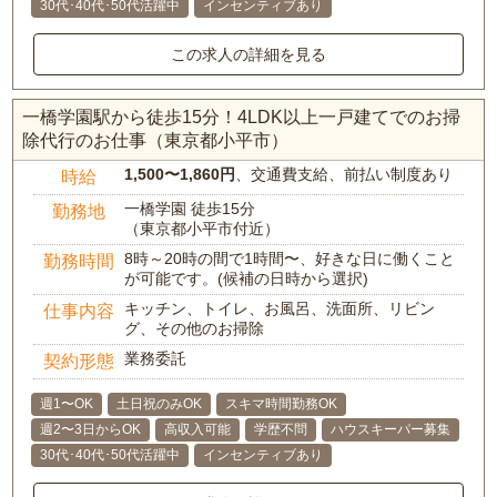
30代･40代･50代活躍中
インセンティブあり
この求人の詳細を見る
一橋学園駅から徒歩15分！4LDK以上一戸建てでのお掃
除代行のお仕事（東京都小平市）
1,500〜1,860円
、交通費支給、前払い制度あり
時給
一橋学園 徒歩15分
勤務地
（東京都小平市付近）
8時～20時の間で1時間〜、好きな日に働くこと
勤務時間
が可能です。(候補の日時から選択)
キッチン、トイレ、お風呂、洗面所、リビン
仕事内容
グ、その他のお掃除
業務委託
契約形態
週1〜OK
土日祝のみOK
スキマ時間勤務OK
週2〜3日からOK
高収入可能
学歴不問
ハウスキーパー募集
30代･40代･50代活躍中
インセンティブあり