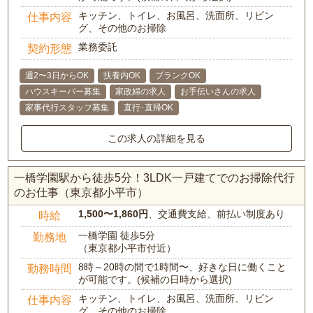
キッチン、トイレ、お風呂、洗面所、リビン
仕事内容
グ、その他のお掃除
業務委託
契約形態
週2〜3日からOK
扶養内OK
ブランクOK
ハウスキーパー募集
家政婦の求人
お手伝いさんの求人
家事代行スタッフ募集
直行･直帰OK
この求人の詳細を見る
一橋学園駅から徒歩5分！3LDK一戸建てでのお掃除代行
のお仕事（東京都小平市）
1,500〜1,860円
、交通費支給、前払い制度あり
時給
一橋学園 徒歩5分
勤務地
（東京都小平市付近）
8時～20時の間で1時間〜、好きな日に働くこと
勤務時間
が可能です。(候補の日時から選択)
キッチン、トイレ、お風呂、洗面所、リビン
仕事内容
グ、その他のお掃除