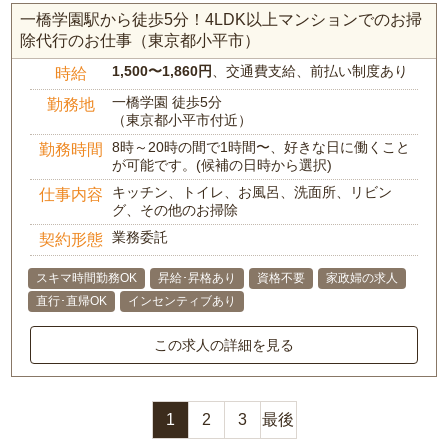
一橋学園駅から徒歩5分！4LDK以上マンションでのお掃
除代行のお仕事（東京都小平市）
1,500〜1,860円
、交通費支給、前払い制度あり
時給
一橋学園 徒歩5分
勤務地
（東京都小平市付近）
8時～20時の間で1時間〜、好きな日に働くこと
勤務時間
が可能です。(候補の日時から選択)
キッチン、トイレ、お風呂、洗面所、リビン
仕事内容
グ、その他のお掃除
業務委託
契約形態
スキマ時間勤務OK
昇給･昇格あり
資格不要
家政婦の求人
直行･直帰OK
インセンティブあり
この求人の詳細を見る
1
2
3
最後