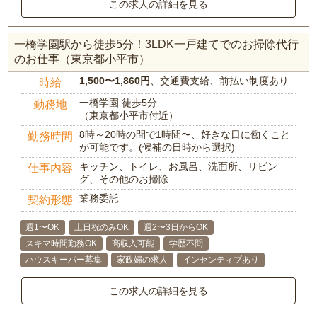
この求人の詳細を見る
一橋学園駅から徒歩5分！3LDK一戸建てでのお掃除代行
のお仕事（東京都小平市）
1,500〜1,860円
、交通費支給、前払い制度あり
時給
一橋学園 徒歩5分
勤務地
（東京都小平市付近）
8時～20時の間で1時間〜、好きな日に働くこと
勤務時間
が可能です。(候補の日時から選択)
キッチン、トイレ、お風呂、洗面所、リビン
仕事内容
グ、その他のお掃除
業務委託
契約形態
週1〜OK
土日祝のみOK
週2〜3日からOK
スキマ時間勤務OK
高収入可能
学歴不問
ハウスキーパー募集
家政婦の求人
インセンティブあり
この求人の詳細を見る