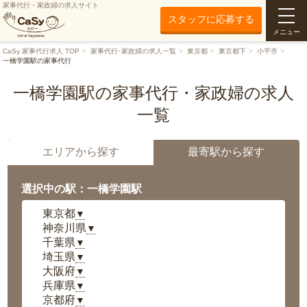
家事代行・家政婦の求人サイト
スタッフに応募する
メニュー
CaSy 家事代行求人 TOP
家事代行･家政婦の求人一覧
東京都
東京都下
小平市
一橋学園駅の家事代行
一橋学園駅の家事代行・家政婦の求人
一覧
エリアから探す
最寄駅から探す
選択中の駅：一橋学園駅
東京都
▼
神奈川県
▼
千葉県
▼
埼玉県
▼
大阪府
▼
兵庫県
▼
京都府
▼