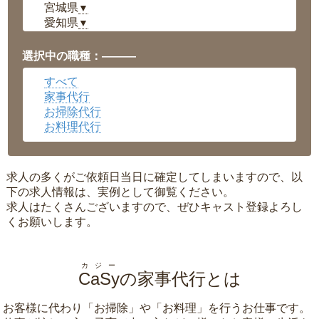
宮城県
▼
愛知県
▼
福井県
▼
岡山県
▼
選択中の職種：———
広島県
▼
すべて
沖縄県
▼
家事代行
お掃除代行
お料理代行
求人の多くがご依頼日当日に確定してしまいますので、以
下の求人情報は、実例として御覧ください。
求人はたくさんございますので、ぜひキャスト登録よろし
くお願いします。
カジー
CaSy
の家事代行とは
お客様に代わり「
お掃除
」や「
お料理
」を行うお仕事です。