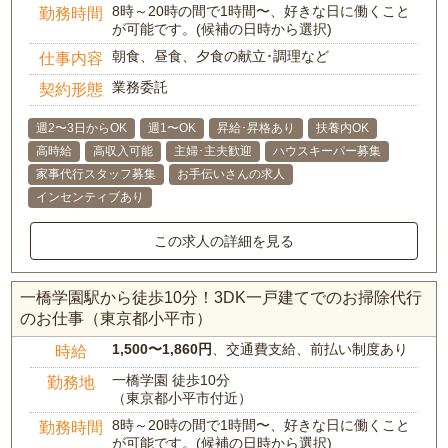
8時～20時の間で1時間〜、好きな日に働くこと
勤務時間
が可能です。(候補の日時から選択)
朝食、昼食、夕食の献立･調理など
仕事内容
業務委託
契約形態
週2〜3日からOK
週1〜OK
昇給･昇格あり
扶養内OK
高時給
高収入可能
主婦･主夫歓迎
ハウスキーパー募集
家事代行スタッフ募集
お手伝いさんの求人
インセンティブあり
この求人の詳細を見る
一橋学園駅から徒歩10分！3DK一戸建てでのお掃除代行
のお仕事（東京都小平市）
1,500〜1,860円
、交通費支給、前払い制度あり
時給
一橋学園 徒歩10分
勤務地
（東京都小平市付近）
8時～20時の間で1時間〜、好きな日に働くこと
勤務時間
が可能です。(候補の日時から選択)