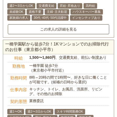
週2〜3日からOK
交通費支給
昇給･昇格あり
高時給
未経験OK
資格不要
主婦･主夫歓迎
ハウスキーパー募集
家政婦の求人
30代･40代･50代活躍中
インセンティブあり
この求人の詳細を見る
一橋学園駅から徒歩7分！1Kマンションでのお掃除代行
のお仕事（東京都小平市）
1,500〜1,860円
、交通費支給、前払い制度あり
時給
一橋学園 徒歩7分
勤務地
（東京都小平市付近）
8時～20時の間で1時間〜、好きな日に働くこと
勤務時間
が可能です。(候補の日時から選択)
キッチン、トイレ、お風呂、洗面所、リビン
仕事内容
グ、その他のお掃除
業務委託
契約形態
週1〜OK
週2〜3日からOK
スキマ時間勤務OK