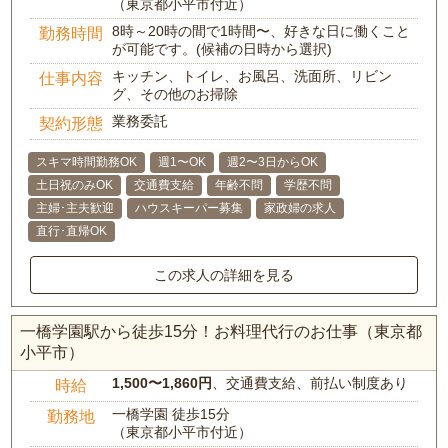
（東京都小平市付近）
8時～20時の間で1時間〜、好きな日に働くこと
勤務時間
が可能です。(候補の日時から選択)
キッチン、トイレ、お風呂、洗面所、リビン
仕事内容
グ、その他のお掃除
業務委託
契約形態
スキマ時間勤務OK
週1〜OK
週2〜3日からOK
土日祝のみOK
交通費支給
年齢不問
学歴不問
主婦･主夫歓迎
ハウスキーパー募集
家政婦の求人
直行･直帰OK
この求人の詳細を見る
一橋学園駅から徒歩15分！お料理代行のお仕事（東京都
小平市）
1,500〜1,860円
、交通費支給、前払い制度あり
時給
一橋学園 徒歩15分
勤務地
（東京都小平市付近）