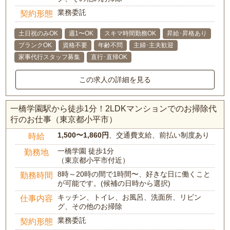
業務委託
契約形態
土日祝のみOK
週1〜OK
スキマ時間勤務OK
昇給･昇格あり
ブランクOK
資格不要
年齢不問
主婦･主夫歓迎
家事代行スタッフ募集
直行･直帰OK
この求人の詳細を見る
一橋学園駅から徒歩1分！2LDKマンションでのお掃除代
行のお仕事（東京都小平市）
1,500〜1,860円
、交通費支給、前払い制度あり
時給
一橋学園 徒歩1分
勤務地
（東京都小平市付近）
8時～20時の間で1時間〜、好きな日に働くこと
勤務時間
が可能です。(候補の日時から選択)
キッチン、トイレ、お風呂、洗面所、リビン
仕事内容
グ、その他のお掃除
業務委託
契約形態