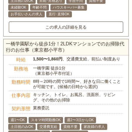
土日祝のみOK
昇給･昇格あり
学歴不問
資格不要
未経験OK
年齢不問
ハウスキーパー募集
お手伝いさんの求人
直行･直帰OK
この求人の詳細を見る
一橋学園駅から徒歩1分！2LDKマンションでのお掃除代
行のお仕事（東京都小平市）
1,500〜1,860円
、交通費支給、前払い制度あり
時給
一橋学園 徒歩1分
勤務地
（東京都小平市付近）
8時～20時の間で1時間〜、好きな日に働くこと
勤務時間
が可能です。(候補の日時から選択)
キッチン、トイレ、お風呂、洗面所、リビン
仕事内容
グ、その他のお掃除
業務委託
契約形態
週1〜OK
スキマ時間勤務OK
週2〜3日からOK
土日祝のみOK
交通費支給
資格不要
家政婦の求人