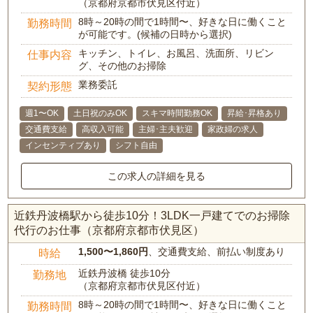
（京都府京都市伏見区付近）
8時～20時の間で1時間〜、好きな日に働くこと
勤務時間
が可能です。(候補の日時から選択)
キッチン、トイレ、お風呂、洗面所、リビン
仕事内容
グ、その他のお掃除
業務委託
契約形態
週1〜OK
土日祝のみOK
スキマ時間勤務OK
昇給･昇格あり
交通費支給
高収入可能
主婦･主夫歓迎
家政婦の求人
インセンティブあり
シフト自由
この求人の詳細を見る
近鉄丹波橋駅から徒歩10分！3LDK一戸建てでのお掃除
代行のお仕事（京都府京都市伏見区）
1,500〜1,860円
、交通費支給、前払い制度あり
時給
近鉄丹波橋 徒歩10分
勤務地
（京都府京都市伏見区付近）
8時～20時の間で1時間〜、好きな日に働くこと
勤務時間