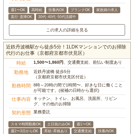
週1〜OK
高時給
扶養内OK
ブランクOK
家政婦の求人
直行･直帰OK
30代･40代･50代活躍中
この求人の詳細を見る
近鉄丹波橋駅から徒歩5分！1LDKマンションでのお掃除
代行のお仕事（京都府京都市伏見区）
1,500〜1,860円
、交通費支給、前払い制度あり
時給
近鉄丹波橋 徒歩5分
勤務地
（京都府京都市伏見区付近）
8時～20時の間で1時間〜、好きな日に働くこと
勤務時間
が可能です。(候補の日時から選択)
キッチン、トイレ、お風呂、洗面所、リビン
仕事内容
グ、その他のお掃除
業務委託
契約形態
スキマ時間勤務OK
土日祝のみOK
週1〜OK
週2〜3日からOK
昇給･昇格あり
交通費支給
扶養内OK