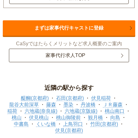
まずは家事代行キャストに登録
CaSyではたらくメリットなど求人概要のご案内
家事代行求人TOP
近隣の駅から探す
醍醐(京都府)
石田(京都府)
伏見稲荷
龍谷大前深草
藤森
墨染
丹波橋
ＪＲ藤森
稲荷
六地蔵(奈良線)
六地蔵(京阪線)
桃山南口
桃山
伏見桃山
桃山御陵前
観月橋
向島
中書島
くいな橋
上鳥羽口
竹田(京都府)
伏見(京都府)