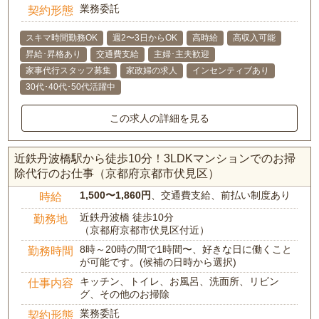
業務委託
契約形態
スキマ時間勤務OK
週2〜3日からOK
高時給
高収入可能
昇給･昇格あり
交通費支給
主婦･主夫歓迎
家事代行スタッフ募集
家政婦の求人
インセンティブあり
30代･40代･50代活躍中
この求人の詳細を見る
近鉄丹波橋駅から徒歩10分！3LDKマンションでのお掃
除代行のお仕事（京都府京都市伏見区）
1,500〜1,860円
、交通費支給、前払い制度あり
時給
近鉄丹波橋 徒歩10分
勤務地
（京都府京都市伏見区付近）
8時～20時の間で1時間〜、好きな日に働くこと
勤務時間
が可能です。(候補の日時から選択)
キッチン、トイレ、お風呂、洗面所、リビン
仕事内容
グ、その他のお掃除
業務委託
契約形態