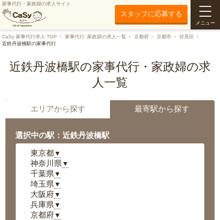
家事代行・家政婦の求人サイト
スタッフに応募する
メニュー
CaSy 家事代行求人 TOP
家事代行･家政婦の求人一覧
京都府
京都市
伏見区
近鉄丹波橋駅の家事代行
近鉄丹波橋駅の家事代行・家政婦の求
人一覧
エリアから探す
最寄駅から探す
選択中の駅：近鉄丹波橋駅
東京都
▼
神奈川県
▼
千葉県
▼
埼玉県
▼
大阪府
▼
兵庫県
▼
京都府
▼