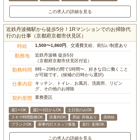
この求人の詳細を見る
近鉄丹波橋駅から徒歩5分！1Rマンションでのお掃除代
行のお仕事（京都府京都市伏見区）
1,500〜1,860円
、交通費支給、前払い制度あり
時給
近鉄丹波橋 徒歩5分
勤務地
（京都府京都市伏見区付近）
8時～20時の間で1時間〜、好きな日に働くこと
勤務時間
が可能です。(候補の日時から選択)
キッチン、トイレ、お風呂、洗面所、リビン
仕事内容
グ、その他のお掃除
業務委託
契約形態
週1〜OK
週2〜3日からOK
土日祝のみOK
スキマ時間勤務OK
扶養内OK
昇給･昇格あり
高時給
ブランクOK
家事代行スタッフ募集
直行･直帰OK
この求人の詳細を見る