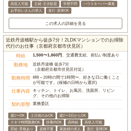
高収入可能
主婦･主夫歓迎
学歴不問
ハウスキーパー募集
お手伝いさんの求人
直行･直帰OK
この求人の詳細を見る
近鉄丹波橋駅から徒歩7分！2LDKマンションでのお掃除
代行のお仕事（京都府京都市伏見区）
1,500〜1,860円
、交通費支給、前払い制度あり
時給
近鉄丹波橋 徒歩7分
勤務地
（京都府京都市伏見区付近）
8時～20時の間で1時間〜、好きな日に働くこと
勤務時間
が可能です。(候補の日時から選択)
キッチン、トイレ、お風呂、洗面所、リビン
仕事内容
グ、その他のお掃除
業務委託
契約形態
週1〜OK
土日祝のみOK
週2〜3日からOK
スキマ時間勤務OK
扶養内OK
高時給
高収入可能
昇給･昇格あり
資格不要
家政婦の求人
直行･直帰OK