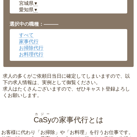
宮城県
▼
愛知県
▼
福井県
▼
岡山県
▼
選択中の職種：———
広島県
▼
すべて
沖縄県
▼
家事代行
お掃除代行
お料理代行
求人の多くがご依頼日当日に確定してしまいますので、以
下の求人情報は、実例として御覧ください。
求人はたくさんございますので、ぜひキャスト登録よろし
くお願いします。
カジー
CaSy
の家事代行とは
お客様に代わり「
お掃除
」や「
お料理
」を行うお仕事です。