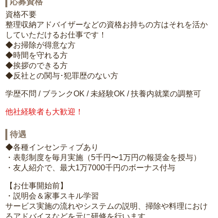
応募資格
資格不要
整理収納アドバイザーなどの資格お持ちの方はそれを活か
していただけるお仕事です！
◆お掃除が得意な方
◆時間を守れる方
◆挨拶のできる方
◆反社との関与･犯罪歴のない方
学歴不問 / ブランクOK / 未経験OK / 扶養内就業の調整可
他社経験者も大歓迎！
待遇
◆各種インセンティブあり
・表彰制度を毎月実施（5千円〜1万円の報奨金を授与）
・友人紹介で、最大1万7000千円のボーナス付与
【お仕事開始前】
・説明会＆家事スキル学習
サービス実施の流れやシステムの説明、掃除や料理におけ
るアドバイスなどを元に研修を行います。