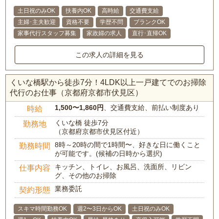
土日祝のみOK
扶養内OK
高時給
交通費支給
主婦･主夫歓迎
資格不要
学歴不問
ブランクOK
家事代行スタッフ募集
家政婦の求人
直行･直帰OK
この求人の詳細を見る
くいな橋駅から徒歩7分！4LDK以上一戸建てでのお掃除
代行のお仕事（京都府京都市伏見区）
1,500〜1,860円
、交通費支給、前払い制度あり
時給
くいな橋 徒歩7分
勤務地
（京都府京都市伏見区付近）
8時～20時の間で1時間〜、好きな日に働くこと
勤務時間
が可能です。(候補の日時から選択)
キッチン、トイレ、お風呂、洗面所、リビン
仕事内容
グ、その他のお掃除
業務委託
契約形態
スキマ時間勤務OK
週2〜3日からOK
土日祝のみOK