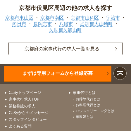
京都市伏見区周辺の他の求人を探す
京都市東山区
京都市南区
京都市山科区
宇治市
向日市
長岡京市
八幡市
乙訓郡大山崎町
久世郡久御山町
京都府の家事代行の求人一覧を見る
まずは専用フォームから登録応募
CaSyトップページ
家事代行とは
家事代行求人TOP
お掃除代行とは
お料理代行とは
業務委託の求人
ハウスクリーニングとは
CaSyからのメッセージ
家政婦とは
スタッフインタビュー
よくある質問