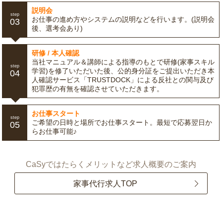
説明会
step
お仕事の進め方やシステムの説明などを行います。(説明会
03
後、選考会あり)
研修 / 本人確認
当社マニュアル＆講師による指導のもとで研修(家事スキル
step
学習)を修了いただいた後、公的身分証をご提出いただき本
04
人確認サービス「TRUSTDOCK」による反社との関与及び
犯罪歴の有無を確認させていただきます。
お仕事スタート
step
ご希望の日時と場所でお仕事スタート。最短で応募翌日か
05
らお仕事可能♪
CaSyではたらくメリットなど求人概要のご案内
家事代行求人TOP