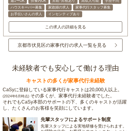
週1〜OK
扶養内OK
昇給･昇格あり
高収入可能
学歴不問
ハウスキーパー募集
家政婦の求人
家事代行スタッフ募集
お手伝いさんの求人
インセンティブあり
この求人の詳細を見る
京都市伏見区の家事代行の求人一覧を見る
未経験者でも安心して働ける理由
キャストの多くが家事代行未経験
CaSyに登録している家事代行キャストは20,000人以上。
その多くが、家事代行未経験者でした。
(2024年6月時点)
それでもCaSy本部のサポートの下、多くのキャストが活躍
し、たくさんのお客様を笑顔にしています。
先輩スタッフによるサポート制度
先輩スタッフによる実地研修を受けられます。