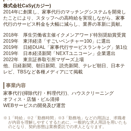
株式会社CaSy(カジー)
2014年に創業し、家事代行のマッチングシステムを開発し
たことにより、スタッフへの高時給を実現しながら、家事
代行のサービス料金を大幅に減らし、業界の革新に貢献。
2018年 厚生労働省主催イクメンアワード特別奨励賞受賞
2019年 東洋経済「すごいベンチャー100」に選出
2019年 日経DUAL「家事代行サービスランキング」第1位
2019年 日本経済新聞「NEXTユニコーン」企業選出
2022年 東京証券取引所マザーズ上場
他、日経新聞、朝日新聞、読売新聞、テレビ朝日、日本テ
レビ、TBSなど各種メディアにて掲載
事業内容
家事代行(掃除代行・料理代行)、ハウスクリーニング
オフィス・店舗・ビル清掃
WEBサービスの開発及び運営
1「時給」※2「勤務時間」※3「勤務地」などの用語は、求職者
が内容を理解しやすくするために、一般的な求人用語を用いたも
のとなり、契約形態は業務委託での求人となります。