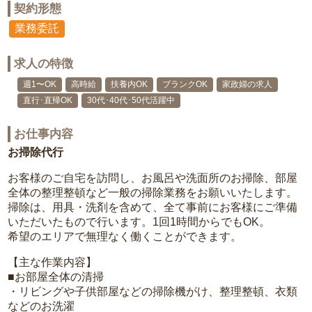
契約形態
業務委託
求人の特徴
週1〜OK
高時給
扶養内OK
ブランクOK
家政婦の求人
直行･直帰OK
30代･40代･50代活躍中
お仕事内容
お掃除代行
お客様のご自宅を訪問し、お風呂や洗面所のお掃除、部屋
全体の整理整頓など一般の掃除業務をお願いいたします。
掃除は、用具・洗剤を含めて、全て事前にお客様にご準備
いただいたもので行います。1回1時間からでもOK。
希望のエリアで無理なく働くことができます。
【主な作業内容】
■お部屋全体の清掃
・リビングや子供部屋などの掃除機がけ、整理整頓、衣類
などのお洗濯