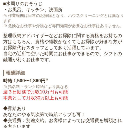
■水周りのおそうじ
・お風呂、キッチン、洗面所
作業範囲は日常のお掃除となり、ハウスクリーニングとは異なり
ます。
危険なお仕事や介護など専門知識が必要なお仕事はありません。
整理収納アドバイザーなどお掃除に関する資格をお持ちの
方はもちろん、資格や経験がなくてもお掃除が好きな方が
お掃除代行スタッフとして多く活躍しています。
自宅の近所で空いた時間にお仕事ができるので、シフトの
融通が利くお仕事です。
報酬詳細
※
時給
1,500〜1,860円
指名料・ランク時給により異なる
週３日勤務で月収10万円も可能
本業として月収30万以上も可能
◆昇給あり
あなたのやる気次第で時給アップも可！
◆交通費：別途支給。お客様によっては交通費を増額され
る方もいます