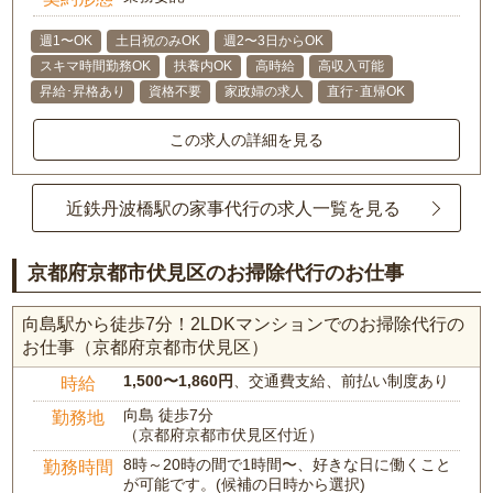
週1〜OK
土日祝のみOK
週2〜3日からOK
スキマ時間勤務OK
扶養内OK
高時給
高収入可能
昇給･昇格あり
資格不要
家政婦の求人
直行･直帰OK
この求人の詳細を見る
近鉄丹波橋駅の家事代行の求人一覧を見る
京都府京都市伏見区のお掃除代行のお仕事
向島駅から徒歩7分！2LDKマンションでのお掃除代行の
お仕事（京都府京都市伏見区）
1,500〜1,860円
、交通費支給、前払い制度あり
時給
向島 徒歩7分
勤務地
（京都府京都市伏見区付近）
8時～20時の間で1時間〜、好きな日に働くこと
勤務時間
が可能です。(候補の日時から選択)