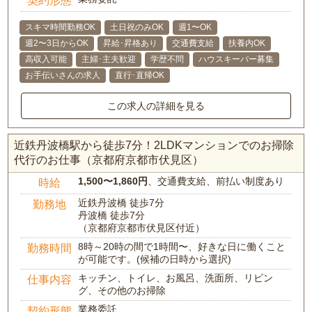
契約形態
スキマ時間勤務OK
土日祝のみOK
週1〜OK
週2〜3日からOK
昇給･昇格あり
交通費支給
扶養内OK
高収入可能
主婦･主夫歓迎
学歴不問
ハウスキーパー募集
お手伝いさんの求人
直行･直帰OK
この求人の詳細を見る
近鉄丹波橋駅から徒歩7分！2LDKマンションでのお掃除
代行のお仕事（京都府京都市伏見区）
1,500〜1,860円
、交通費支給、前払い制度あり
時給
近鉄丹波橋 徒歩7分
勤務地
丹波橋 徒歩7分
（京都府京都市伏見区付近）
8時～20時の間で1時間〜、好きな日に働くこと
勤務時間
が可能です。(候補の日時から選択)
キッチン、トイレ、お風呂、洗面所、リビン
仕事内容
グ、その他のお掃除
業務委託
契約形態