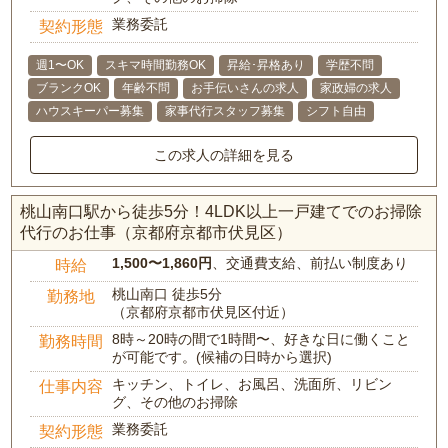
業務委託
契約形態
週1〜OK
スキマ時間勤務OK
昇給･昇格あり
学歴不問
ブランクOK
年齢不問
お手伝いさんの求人
家政婦の求人
ハウスキーパー募集
家事代行スタッフ募集
シフト自由
この求人の詳細を見る
桃山南口駅から徒歩5分！4LDK以上一戸建てでのお掃除
代行のお仕事（京都府京都市伏見区）
1,500〜1,860円
、交通費支給、前払い制度あり
時給
桃山南口 徒歩5分
勤務地
（京都府京都市伏見区付近）
8時～20時の間で1時間〜、好きな日に働くこと
勤務時間
が可能です。(候補の日時から選択)
キッチン、トイレ、お風呂、洗面所、リビン
仕事内容
グ、その他のお掃除
業務委託
契約形態