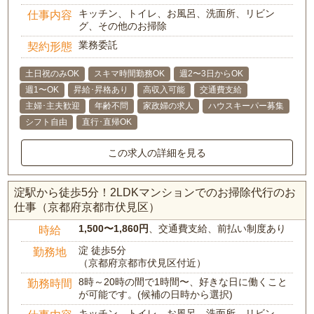
キッチン、トイレ、お風呂、洗面所、リビン
仕事内容
グ、その他のお掃除
業務委託
契約形態
土日祝のみOK
スキマ時間勤務OK
週2〜3日からOK
週1〜OK
昇給･昇格あり
高収入可能
交通費支給
主婦･主夫歓迎
年齢不問
家政婦の求人
ハウスキーパー募集
シフト自由
直行･直帰OK
この求人の詳細を見る
淀駅から徒歩5分！2LDKマンションでのお掃除代行のお
仕事（京都府京都市伏見区）
1,500〜1,860円
、交通費支給、前払い制度あり
時給
淀 徒歩5分
勤務地
（京都府京都市伏見区付近）
8時～20時の間で1時間〜、好きな日に働くこと
勤務時間
が可能です。(候補の日時から選択)
キッチン、トイレ、お風呂、洗面所、リビン