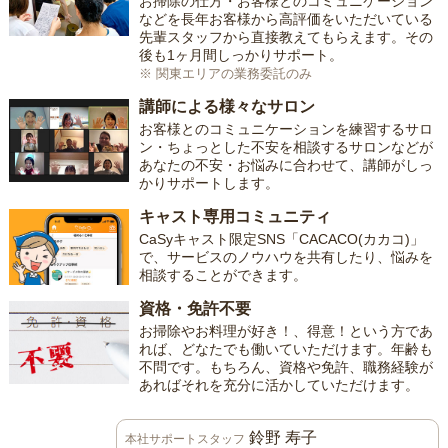
お掃除の仕方・お客様とのコミュニケーション
などを長年お客様から高評価をいただいている
先輩スタッフから直接教えてもらえます。その
後も1ヶ月間しっかりサポート。
※ 関東エリアの業務委託のみ
講師による様々なサロン
お客様とのコミュニケーションを練習するサロ
ン・ちょっとした不安を相談するサロンなどが
あなたの不安・お悩みに合わせて、講師がしっ
かりサポートします。
キャスト専用コミュニティ
CaSyキャスト限定SNS「CACACO(カカコ)」
で、サービスのノウハウを共有したり、悩みを
相談することができます。
資格・免許不要
お掃除やお料理が好き！、得意！という方であ
れば、どなたでも働いていただけます。年齢も
不問です。もちろん、資格や免許、職務経験が
あればそれを充分に活かしていただけます。
鈴野 寿子
本社サポートスタッフ