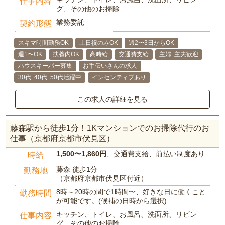
仕事内容
グ、その他のお掃除
業務委託
契約形態
スキマ時間勤務OK
土日祝のみOK
週2〜3日からOK
週1〜OK
扶養内OK
高時給
交通費支給
主婦･主夫歓迎
ハウスキーパー募集
お手伝いさんの求人
30代･40代･50代活躍中
インセンティブあり
この求人の詳細を見る
藤森駅から徒歩1分！1Kマンションでのお掃除代行のお
仕事（京都府京都市伏見区）
1,500〜1,860円
、交通費支給、前払い制度あり
時給
藤森 徒歩1分
勤務地
（京都府京都市伏見区付近）
8時～20時の間で1時間〜、好きな日に働くこと
勤務時間
が可能です。(候補の日時から選択)
キッチン、トイレ、お風呂、洗面所、リビン
仕事内容
グ、その他のお掃除