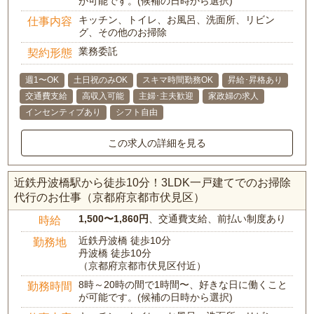
が可能です。(候補の日時から選択)
キッチン、トイレ、お風呂、洗面所、リビン
仕事内容
グ、その他のお掃除
業務委託
契約形態
週1〜OK
土日祝のみOK
スキマ時間勤務OK
昇給･昇格あり
交通費支給
高収入可能
主婦･主夫歓迎
家政婦の求人
インセンティブあり
シフト自由
この求人の詳細を見る
近鉄丹波橋駅から徒歩10分！3LDK一戸建てでのお掃除
代行のお仕事（京都府京都市伏見区）
1,500〜1,860円
、交通費支給、前払い制度あり
時給
近鉄丹波橋 徒歩10分
勤務地
丹波橋 徒歩10分
（京都府京都市伏見区付近）
8時～20時の間で1時間〜、好きな日に働くこと
勤務時間
が可能です。(候補の日時から選択)