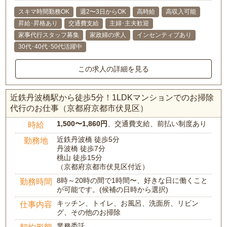
スキマ時間勤務OK
週2〜3日からOK
高時給
高収入可能
昇給･昇格あり
交通費支給
主婦･主夫歓迎
家事代行スタッフ募集
家政婦の求人
インセンティブあり
30代･40代･50代活躍中
この求人の詳細を見る
近鉄丹波橋駅から徒歩5分！1LDKマンションでのお掃除
代行のお仕事（京都府京都市伏見区）
1,500〜1,860円
、交通費支給、前払い制度あり
時給
近鉄丹波橋 徒歩5分
勤務地
丹波橋 徒歩7分
桃山 徒歩15分
（京都府京都市伏見区付近）
8時～20時の間で1時間〜、好きな日に働くこと
勤務時間
が可能です。(候補の日時から選択)
キッチン、トイレ、お風呂、洗面所、リビン
仕事内容
グ、その他のお掃除
業務委託