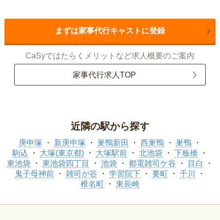
まずは家事代行キャストに登録
CaSyではたらくメリットなど求人概要のご案内
家事代行求人TOP
近隣の駅から探す
庚申塚
新庚申塚
巣鴨新田
西巣鴨
巣鴨
駒込
大塚(東京都)
大塚駅前
北池袋
下板橋
東池袋
東池袋四丁目
池袋
都電雑司ケ谷
目白
鬼子母神前
雑司が谷
学習院下
要町
千川
椎名町
東長崎