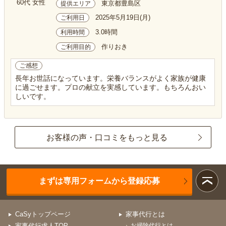
60代 女性
東京都豊島区
提供エリア
2025年5月19日(月)
ご利用日
3.0時間
利用時間
作りおき
ご利用目的
ご感想
長年お世話になっています。栄養バランスがよく家族が健康
に過ごせます。プロの献立を実感しています。もちろんおい
しいです。
お客様の声・口コミをもっと見る
まずは専用フォームから登録応募
CaSyトップページ
家事代行とは
家事代行求人TOP
お掃除代行とは