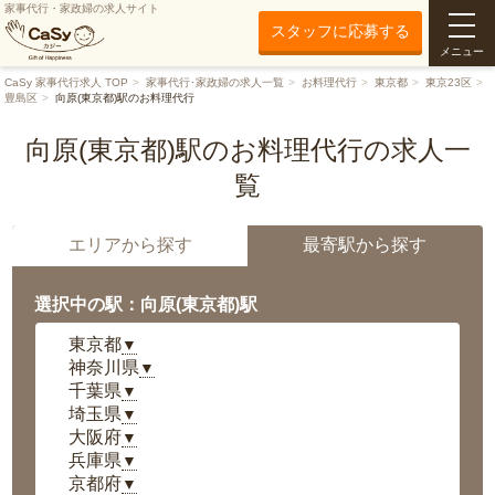
家事代行・家政婦の求人サイト
スタッフに応募する
メニュー
CaSy 家事代行求人 TOP
家事代行･家政婦の求人一覧
お料理代行
東京都
東京23区
豊島区
向原(東京都)駅のお料理代行
向原(東京都)駅のお料理代行の求人一
覧
エリアから探す
最寄駅から探す
選択中の駅：向原(東京都)駅
東京都
▼
神奈川県
▼
千葉県
▼
埼玉県
▼
大阪府
▼
兵庫県
▼
京都府
▼