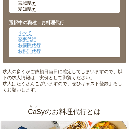
宮城県
▼
愛知県
▼
福井県
▼
岡山県
▼
選択中の職種：お料理代行
広島県
▼
すべて
沖縄県
▼
家事代行
お掃除代行
お料理代行
求人の多くがご依頼日当日に確定してしまいますので、以
下の求人情報は、実例として御覧ください。
求人はたくさんございますので、ぜひキャスト登録よろし
くお願いします。
カジー
CaSy
のお料理代行とは