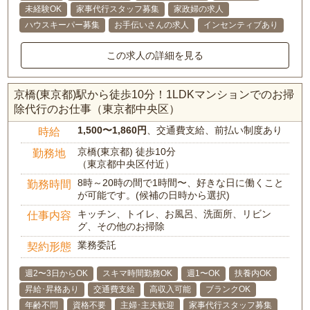
未経験OK
家事代行スタッフ募集
家政婦の求人
ハウスキーパー募集
お手伝いさんの求人
インセンティブあり
この求人の詳細を見る
京橋(東京都)駅から徒歩10分！1LDKマンションでのお掃
除代行のお仕事（東京都中央区）
1,500〜1,860円
、交通費支給、前払い制度あり
時給
京橋(東京都) 徒歩10分
勤務地
（東京都中央区付近）
8時～20時の間で1時間〜、好きな日に働くこと
勤務時間
が可能です。(候補の日時から選択)
キッチン、トイレ、お風呂、洗面所、リビン
仕事内容
グ、その他のお掃除
業務委託
契約形態
週2〜3日からOK
スキマ時間勤務OK
週1〜OK
扶養内OK
昇給･昇格あり
交通費支給
高収入可能
ブランクOK
年齢不問
資格不要
主婦･主夫歓迎
家事代行スタッフ募集