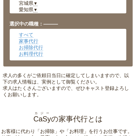
宮城県
▼
愛知県
▼
福井県
▼
岡山県
▼
選択中の職種：———
広島県
▼
すべて
沖縄県
▼
家事代行
お掃除代行
お料理代行
求人の多くがご依頼日当日に確定してしまいますので、以
下の求人情報は、実例として御覧ください。
求人はたくさんございますので、ぜひキャスト登録よろし
くお願いします。
カジー
CaSy
の家事代行とは
お客様に代わり「
お掃除
」や「
お料理
」を行うお仕事です。