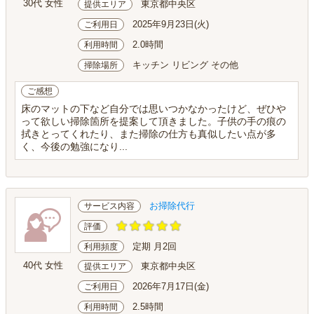
30代 女性
東京都中央区
提供エリア
2025年9月23日(火)
ご利用日
2.0時間
利用時間
キッチン リビング その他
掃除場所
ご感想
床のマットの下など自分では思いつかなかったけど、ぜひや
って欲しい掃除箇所を提案して頂きました。子供の手の痕の
拭きとってくれたり、また掃除の仕方も真似したい点が多
く、今後の勉強になり...
お掃除代行
サービス内容
評価
定期 月2回
利用頻度
40代 女性
東京都中央区
提供エリア
2026年7月17日(金)
ご利用日
2.5時間
利用時間