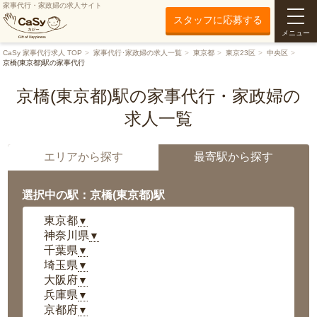
家事代行・家政婦の求人サイト
スタッフに応募する
メニュー
CaSy 家事代行求人 TOP
家事代行･家政婦の求人一覧
東京都
東京23区
中央区
京橋(東京都)駅の家事代行
京橋(東京都)駅の家事代行・家政婦の
求人一覧
エリアから探す
最寄駅から探す
選択中の駅：京橋(東京都)駅
東京都
▼
神奈川県
▼
千葉県
▼
埼玉県
▼
大阪府
▼
兵庫県
▼
京都府
▼