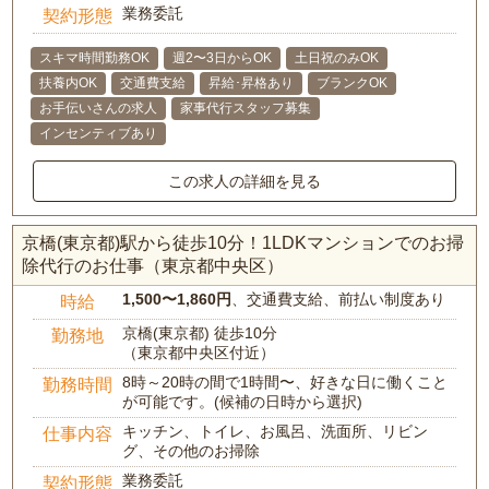
業務委託
契約形態
スキマ時間勤務OK
週2〜3日からOK
土日祝のみOK
扶養内OK
交通費支給
昇給･昇格あり
ブランクOK
お手伝いさんの求人
家事代行スタッフ募集
インセンティブあり
この求人の詳細を見る
京橋(東京都)駅から徒歩10分！1LDKマンションでのお掃
除代行のお仕事（東京都中央区）
1,500〜1,860円
、交通費支給、前払い制度あり
時給
京橋(東京都) 徒歩10分
勤務地
（東京都中央区付近）
8時～20時の間で1時間〜、好きな日に働くこと
勤務時間
が可能です。(候補の日時から選択)
キッチン、トイレ、お風呂、洗面所、リビン
仕事内容
グ、その他のお掃除
業務委託
契約形態