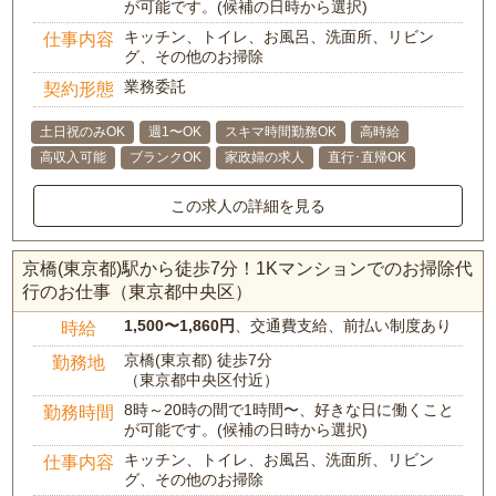
が可能です。(候補の日時から選択)
キッチン、トイレ、お風呂、洗面所、リビン
仕事内容
グ、その他のお掃除
業務委託
契約形態
土日祝のみOK
週1〜OK
スキマ時間勤務OK
高時給
高収入可能
ブランクOK
家政婦の求人
直行･直帰OK
この求人の詳細を見る
京橋(東京都)駅から徒歩7分！1Kマンションでのお掃除代
行のお仕事（東京都中央区）
1,500〜1,860円
、交通費支給、前払い制度あり
時給
京橋(東京都) 徒歩7分
勤務地
（東京都中央区付近）
8時～20時の間で1時間〜、好きな日に働くこと
勤務時間
が可能です。(候補の日時から選択)
キッチン、トイレ、お風呂、洗面所、リビン
仕事内容
グ、その他のお掃除