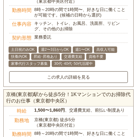
（東京都中央区付近）
8時～20時の間で1時間〜、好きな日に働くこと
勤務時間
が可能です。(候補の日時から選択)
キッチン、トイレ、お風呂、洗面所、リビン
仕事内容
グ、その他のお掃除
業務委託
契約形態
土日祝のみOK
週2〜3日からOK
週1〜OK
高収入可能
扶養内OK
昇給･昇格あり
交通費支給
資格不要
家事代行スタッフ募集
30代･40代･50代活躍中
この求人の詳細を見る
京橋(東京都)駅から徒歩5分！1Kマンションでのお掃除代
行のお仕事（東京都中央区）
1,500〜1,860円
、交通費支給、前払い制度あり
時給
京橋(東京都) 徒歩5分
勤務地
（東京都中央区付近）
8時～20時の間で1時間〜、好きな日に働くこと
勤務時間