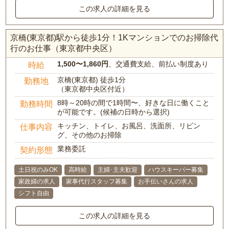
この求人の詳細を見る
京橋(東京都)駅から徒歩1分！1Kマンションでのお掃除代
行のお仕事（東京都中央区）
1,500〜1,860円
、交通費支給、前払い制度あり
時給
京橋(東京都) 徒歩1分
勤務地
（東京都中央区付近）
8時～20時の間で1時間〜、好きな日に働くこと
勤務時間
が可能です。(候補の日時から選択)
キッチン、トイレ、お風呂、洗面所、リビン
仕事内容
グ、その他のお掃除
業務委託
契約形態
土日祝のみOK
高時給
主婦･主夫歓迎
ハウスキーパー募集
家政婦の求人
家事代行スタッフ募集
お手伝いさんの求人
シフト自由
この求人の詳細を見る