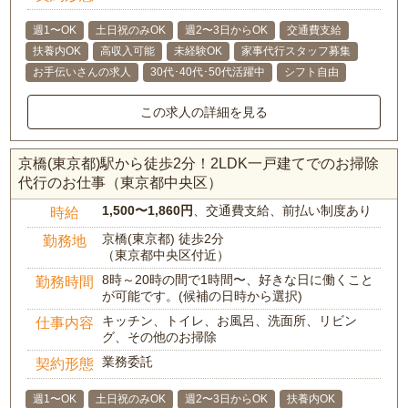
週1〜OK
土日祝のみOK
週2〜3日からOK
交通費支給
扶養内OK
高収入可能
未経験OK
家事代行スタッフ募集
お手伝いさんの求人
30代･40代･50代活躍中
シフト自由
この求人の詳細を見る
京橋(東京都)駅から徒歩2分！2LDK一戸建てでのお掃除
代行のお仕事（東京都中央区）
1,500〜1,860円
、交通費支給、前払い制度あり
時給
京橋(東京都) 徒歩2分
勤務地
（東京都中央区付近）
8時～20時の間で1時間〜、好きな日に働くこと
勤務時間
が可能です。(候補の日時から選択)
キッチン、トイレ、お風呂、洗面所、リビン
仕事内容
グ、その他のお掃除
業務委託
契約形態
週1〜OK
土日祝のみOK
週2〜3日からOK
扶養内OK