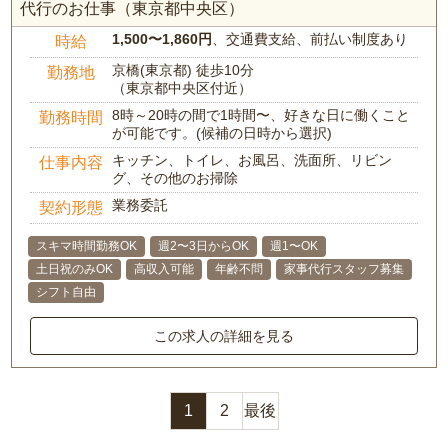
代行のお仕事（東京都中央区）
1,500〜1,860円
、交通費支給、前払い制度あり
時給
京橋(東京都) 徒歩10分
勤務地
（東京都中央区付近）
8時～20時の間で1時間〜、好きな日に働くこと
勤務時間
が可能です。(候補の日時から選択)
キッチン、トイレ、お風呂、洗面所、リビン
仕事内容
グ、その他のお掃除
業務委託
契約形態
スキマ時間勤務OK
週2〜3日からOK
週1〜OK
土日祝のみOK
高収入可能
年齢不問
家事代行スタッフ募集
シフト自由
この求人の詳細を見る
1
2
最後