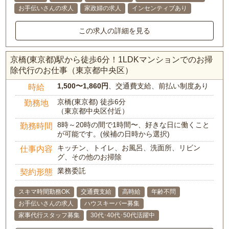
お手伝いさんの求人
家政婦の求人
インセンティブあり
この求人の詳細を見る
京橋(東京都)駅から徒歩6分！1LDKマンションでのお掃
除代行のお仕事（東京都中央区）
1,500〜1,860円
、交通費支給、前払い制度あり
時給
京橋(東京都) 徒歩6分
勤務地
（東京都中央区付近）
8時～20時の間で1時間〜、好きな日に働くこと
勤務時間
が可能です。(候補の日時から選択)
キッチン、トイレ、お風呂、洗面所、リビン
仕事内容
グ、その他のお掃除
業務委託
契約形態
スキマ時間勤務OK
交通費支給
高時給
年齢不問
お手伝いさんの求人
ハウスキーパー募集
家事代行スタッフ募集
30代･40代･50代活躍中