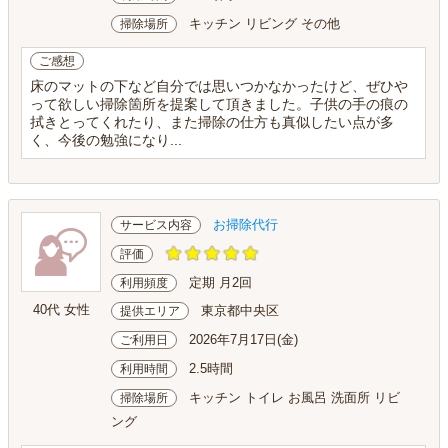
キッチン リビング その他
掃除場所
ご感想
床のマットの下など自分では思いつかなかったけど、ぜひや
って欲しい掃除箇所を提案して頂きました。子供の手の痕の
拭きとってくれたり、また掃除の仕方も真似したい点が多
く、今後の勉強になり...
お掃除代行
サービス内容
評価
定期 月2回
利用頻度
40代 女性
東京都中央区
提供エリア
2026年7月17日(金)
ご利用日
2.5時間
利用時間
キッチン トイレ お風呂 洗面所 リビ
掃除場所
ング