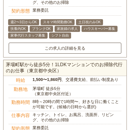
グ、その他のお掃除
業務委託
契約形態
週2〜3日からOK
スキマ時間勤務OK
土日祝のみOK
扶養内OK
ブランクOK
家政婦の求人
ハウスキーパー募集
家事代行スタッフ募集
シフト自由
この求人の詳細を見る
茅場町駅から徒歩5分！1LDKマンションでのお掃除代行
のお仕事（東京都中央区）
1,500〜1,860円
、交通費支給、前払い制度あり
時給
茅場町 徒歩5分
勤務地
（東京都中央区付近）
8時～20時の間で1時間〜、好きな日に働くこと
勤務時間
が可能です。(候補の日時から選択)
キッチン、トイレ、お風呂、洗面所、リビン
仕事内容
グ、その他のお掃除
業務委託
契約形態