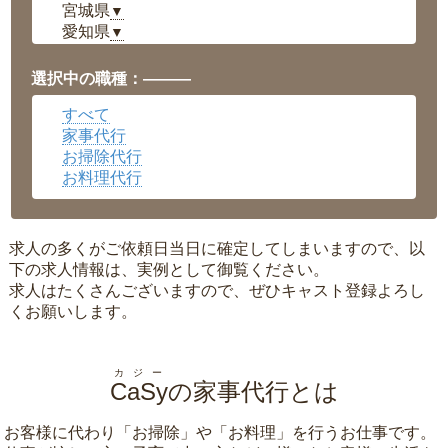
宮城県
▼
愛知県
▼
福井県
▼
岡山県
▼
選択中の職種：———
広島県
▼
すべて
沖縄県
▼
家事代行
お掃除代行
お料理代行
求人の多くがご依頼日当日に確定してしまいますので、以
下の求人情報は、実例として御覧ください。
求人はたくさんございますので、ぜひキャスト登録よろし
くお願いします。
カジー
CaSy
の家事代行とは
お客様に代わり「
お掃除
」や「
お料理
」を行うお仕事です。