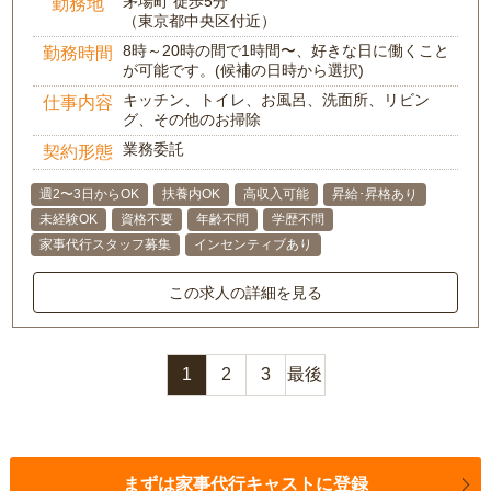
茅場町 徒歩5分
勤務地
（東京都中央区付近）
8時～20時の間で1時間〜、好きな日に働くこと
勤務時間
が可能です。(候補の日時から選択)
キッチン、トイレ、お風呂、洗面所、リビン
仕事内容
グ、その他のお掃除
業務委託
契約形態
週2〜3日からOK
扶養内OK
高収入可能
昇給･昇格あり
未経験OK
資格不要
年齢不問
学歴不問
家事代行スタッフ募集
インセンティブあり
この求人の詳細を見る
1
2
3
最後
まずは家事代行キャストに登録