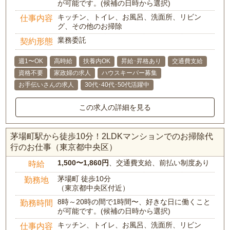
が可能です。(候補の日時から選択)
キッチン、トイレ、お風呂、洗面所、リビン
仕事内容
グ、その他のお掃除
業務委託
契約形態
週1〜OK
高時給
扶養内OK
昇給･昇格あり
交通費支給
資格不要
家政婦の求人
ハウスキーパー募集
お手伝いさんの求人
30代･40代･50代活躍中
この求人の詳細を見る
茅場町駅から徒歩10分！2LDKマンションでのお掃除代
行のお仕事（東京都中央区）
1,500〜1,860円
、交通費支給、前払い制度あり
時給
茅場町 徒歩10分
勤務地
（東京都中央区付近）
8時～20時の間で1時間〜、好きな日に働くこと
勤務時間
が可能です。(候補の日時から選択)
キッチン、トイレ、お風呂、洗面所、リビン
仕事内容