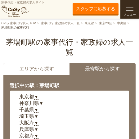
家事代行・家政婦の求人サイト
スタッフに応募する
メニュー
CaSy 家事代行求人 TOP
家事代行･家政婦の求人一覧
東京都
東京23区
中央区
茅場町駅の家事代行
茅場町駅の家事代行・家政婦の求人一
覧
エリアから探す
最寄駅から探す
選択中の駅：茅場町駅
東京都
▼
神奈川県
▼
千葉県
▼
埼玉県
▼
大阪府
▼
兵庫県
▼
京都府
▼