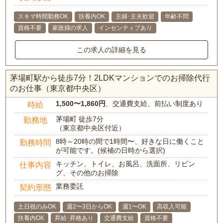
スキマ時間勤務OK
扶養内OK
主婦･主夫歓迎
年齢不問
資格不要
家政婦の求人
インセンティブあり
この求人の詳細を見る
茅場町駅から徒歩7分！2LDKマンションでのお掃除代行
のお仕事（東京都中央区）
1,500〜1,860円
、交通費支給、前払い制度あり
時給
茅場町 徒歩7分
勤務地
（東京都中央区付近）
8時～20時の間で1時間〜、好きな日に働くこと
勤務時間
が可能です。(候補の日時から選択)
キッチン、トイレ、お風呂、洗面所、リビン
仕事内容
グ、その他のお掃除
業務委託
契約形態
土日祝のみOK
週2〜3日からOK
週1〜OK
高収入可能
扶養内OK
昇給･昇格あり
交通費支給
資格不要