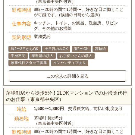
（東京都中央区付近）
8時～20時の間で1時間〜、好きな日に働くこと
勤務時間
が可能です。(候補の日時から選択)
キッチン、トイレ、お風呂、洗面所、リビン
仕事内容
グ、その他のお掃除
業務委託
契約形態
週2〜3日からOK
土日祝のみOK
週1〜OK
高時給
学歴不問
家政婦の求人
お手伝いさんの求人
家事代行スタッフ募集
インセンティブあり
この求人の詳細を見る
茅場町駅から徒歩5分！2LDKマンションでのお掃除代行
のお仕事（東京都中央区）
1,500〜1,860円
、交通費支給、前払い制度あり
時給
茅場町 徒歩5分
勤務地
（東京都中央区付近）
8時～20時の間で1時間〜、好きな日に働くこと
勤務時間