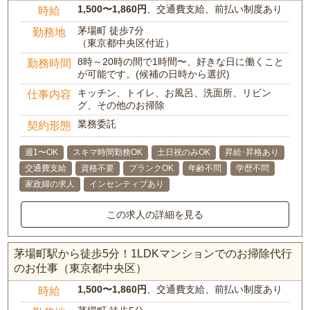
1,500〜1,860円
、交通費支給、前払い制度あり
時給
茅場町 徒歩7分
勤務地
（東京都中央区付近）
8時～20時の間で1時間〜、好きな日に働くこと
勤務時間
が可能です。(候補の日時から選択)
キッチン、トイレ、お風呂、洗面所、リビン
仕事内容
グ、その他のお掃除
業務委託
契約形態
週1〜OK
スキマ時間勤務OK
土日祝のみOK
昇給･昇格あり
交通費支給
資格不要
ブランクOK
年齢不問
学歴不問
家政婦の求人
インセンティブあり
この求人の詳細を見る
茅場町駅から徒歩5分！1LDKマンションでのお掃除代行
のお仕事（東京都中央区）
1,500〜1,860円
、交通費支給、前払い制度あり
時給