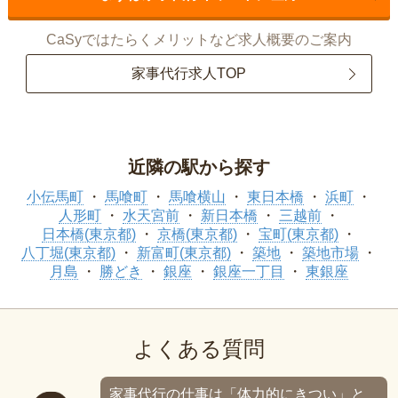
CaSyではたらくメリットなど求人概要のご案内
家事代行求人TOP
近隣の駅から探す
小伝馬町
馬喰町
馬喰横山
東日本橋
浜町
人形町
水天宮前
新日本橋
三越前
日本橋(東京都)
京橋(東京都)
宝町(東京都)
八丁堀(東京都)
新富町(東京都)
築地
築地市場
月島
勝どき
銀座
銀座一丁目
東銀座
よくある質問
家事代行の仕事は「体力的にきつい」と