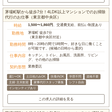
茅場町駅から徒歩7分！4LDK以上マンションでのお掃除
代行のお仕事（東京都中央区）
1,500〜1,860円
、交通費支給、前払い制度あり
時給
茅場町 徒歩7分
勤務地
（東京都中央区付近）
8時～20時の間で1時間〜、好きな日に働くこと
勤務時間
が可能です。(候補の日時から選択)
キッチン、トイレ、お風呂、洗面所、リビン
仕事内容
グ、その他のお掃除
業務委託
契約形態
週1〜OK
土日祝のみOK
扶養内OK
学歴不問
資格不要
主婦･主夫歓迎
家事代行スタッフ募集
シフト自由
インセンティブあり
この求人の詳細を見る