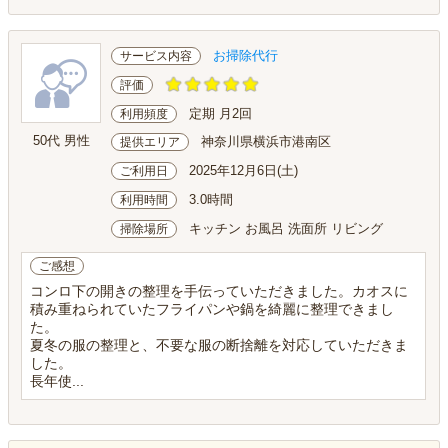
お掃除代行
サービス内容
評価
定期 月2回
利用頻度
50代 男性
神奈川県横浜市港南区
提供エリア
2025年12月6日(土)
ご利用日
3.0時間
利用時間
キッチン お風呂 洗面所 リビング
掃除場所
ご感想
コンロ下の開きの整理を手伝っていただきました。カオスに
積み重ねられていたフライパンや鍋を綺麗に整理できまし
た。
夏冬の服の整理と、不要な服の断捨離を対応していただきま
した。
長年使...