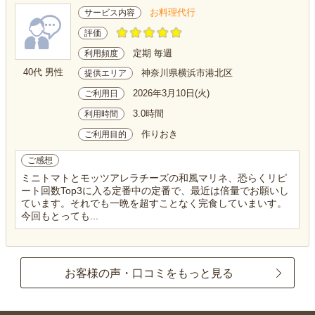
お料理代行
サービス内容
評価
定期 毎週
利用頻度
40代 男性
神奈川県横浜市港北区
提供エリア
2026年3月10日(火)
ご利用日
3.0時間
利用時間
作りおき
ご利用目的
ご感想
ミニトマトとモッツアレラチーズの和風マリネ、恐らくリピ
ート回数Top3に入る定番中の定番で、最近は倍量でお願いし
ています。それでも一晩を超すことなく完食していまいす。
今回もとっても...
お客様の声・口コミをもっと見る