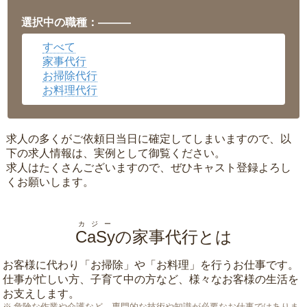
福井県
▼
岡山県
▼
選択中の職種：———
広島県
▼
すべて
沖縄県
▼
家事代行
お掃除代行
お料理代行
求人の多くがご依頼日当日に確定してしまいますので、以
下の求人情報は、実例として御覧ください。
求人はたくさんございますので、ぜひキャスト登録よろし
くお願いします。
カジー
CaSy
の家事代行とは
お客様に代わり「
お掃除
」や「
お料理
」を行うお仕事です。
仕事が忙しい方、子育て中の方など、様々なお客様の生活を
お支えします。
危険な作業や介護など、専門的な技術や知識が必要なお仕事ではありま