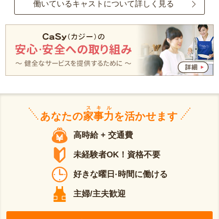
働いているキャストについて詳しく見る
スキル
あなたの
家事力
を活かせます
高時給 + 交通費
未経験者OK！資格不要
好きな曜日·時間に働ける
主婦/主夫歓迎